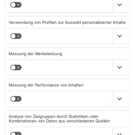
Schwerer Unfall zwischen
Ausstellung in Bruchköbel
Langenselbolder Dreieck und
zum Thema "Wasser im
Hanauer Kreuz
Klimawandel"
07.08.2026, 07:07 UHR IN MAIN-
07.08.2026, 05:00 UHR IN MAIN-
KINZIG-KREIS
KINZIG-KREIS
Wohnhausbrand in Maintal:
Gute Nachrichten für Pendler
Zwei Menschen verletzt
im Main-Kinzig-Kreis und in
Hanau