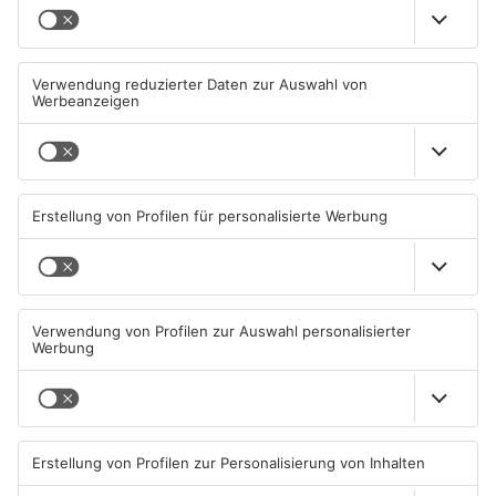
TOPNEWS
TOPNEWS
Großkrotzenburger Randale-
Mann schießt in Neuberg mit
Pfauen noch nicht
Schreckschusswaffe auf
eingefangen
Busfahrer
09.08.2026, 08:54 UHR IN MAIN-
07.08.2026, 07:12 UHR IN MAIN-
KINZIG-KREIS
KINZIG-KREIS