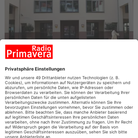
GELNHAUSEN.
Der Main-Kinzig-Kreis ist der erste Landkreis in
Hessen, der den digitalen Bauantrag in vollem Umfang
einführt. Dieses innovative Verfahren soll den Antragsprozess
für Bauherren und Behörden erheblich vereinfachen.
Offizielle Vorstellung in Gelnhausen
Heute wird das Projekt im Main-Kinzig-Forum in Gelnhausen
offiziell präsentiert. Neben Landrat Thorsten Stolz werden
Experten Einblicke in die Entwicklung und Umsetzung des
digitalen Bauantrags geben.