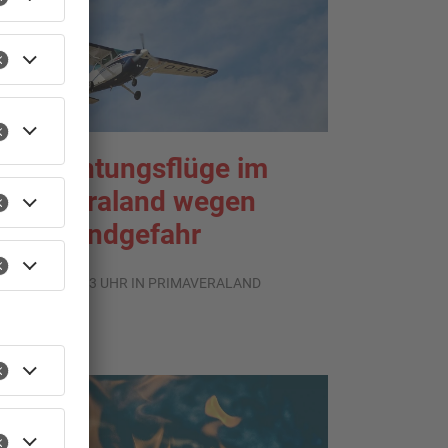
eobachtungsflüge im
rimaveraland wegen
aldbrandgefahr
.08.2026, 09:33 UHR IN PRIMAVERALAND
TOPNEWS