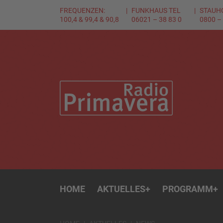
FREQUENZEN:
FUNKHAUS TEL
STAUH
100,4 & 99,4 & 90,8
06021 – 38 83 0
0800 –
HOME
AKTUELLES
+
PROGRAMM
+