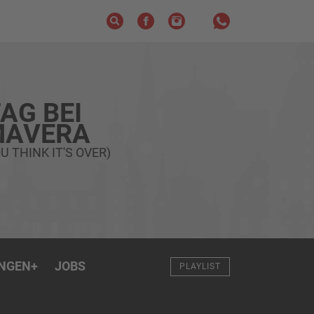
AG BEI
MAVERA
U THINK IT'S OVER)
NGEN
+
JOBS
PLAYLIST