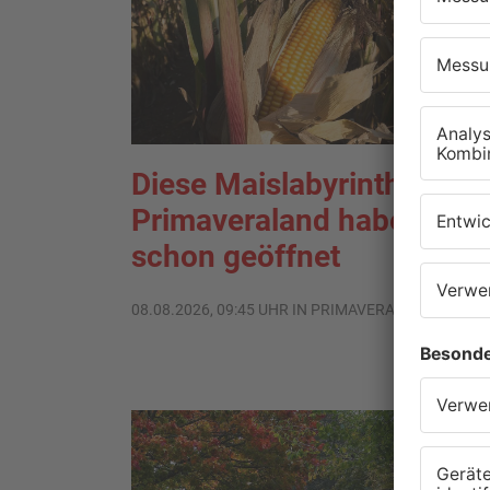
Diese Maislabyrinthe im
Primaveraland haben
schon geöffnet
08.08.2026, 09:45 UHR IN PRIMAVERALAND