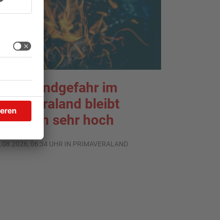
aldbrandgefahr im
rimaveraland bleibt
eiterhin sehr hoch
.08.2026, 06:34 UHR IN PRIMAVERALAND