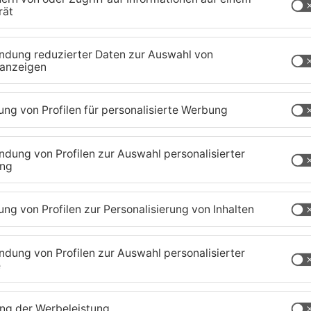
ule soll in Mainaschaff investiert werden. Das hat der 
aut werden und auch die Digitalisierung soll maßgeblich 
rfranken, die in jedem Klassenzimmer ein sogenanntes S
ebäudes war ebenfalls ein Diskussionspunkt, da diese im
Bürger aber nicht, sagt Moritz Sammer, Bürgermeister au
aland
TOPNEWS