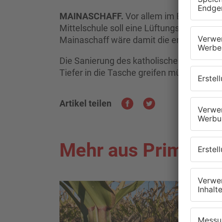
MAINASCHAFF.
Vor allem im Bereich Sch
Mittelschule soll eine Lüftungsanlage geb
Mainaschaff wäre damit die erste in Unte
Die Sanierung des katholischen Kircheng
Tiefer in die Tasche greifen müssen die 
Artikel teilen
Mehr aus Primaver