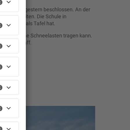
Gemeinderat gestern beschlossen. An der
voranschreiten. Die Schule in
martboard als Tafel hat.
 Winter keine Schneelasten tragen kann.
s Mainaschaff.
TOPNEWS