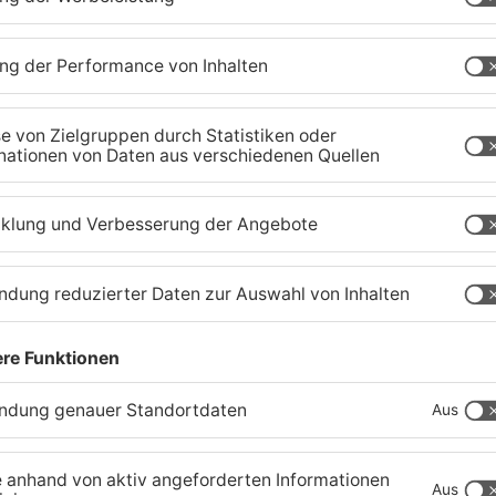
Ferienende: ADAC erwartet
B
Stau-Wochenende im
P
Primaveraland
W
08.08.2026, 09:39 UHR IN PRIMAVERALAND
08
TOPNEWS