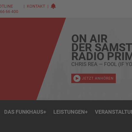
OTLINE
KONTAKT
 66 66 400
ON AIR
DER SAMST
RADIO PRI
CHRIS REA — FOOL (IF YO
JETZT ANHÖREN
DAS FUNKHAUS
+
LEISTUNGEN
+
VERANSTALTU