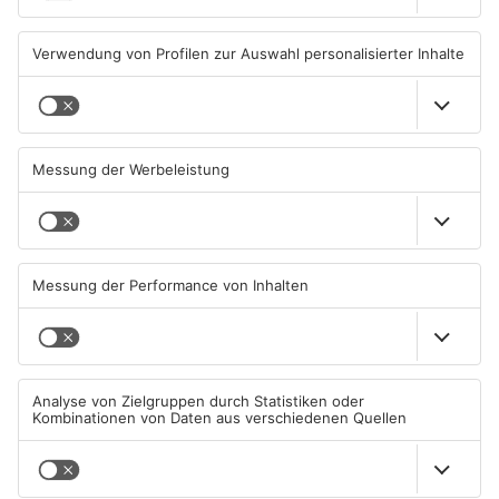
06.08.2026, 06:45 UHR IN KREIS
05.08.2026, 13:42 UHR IN KREIS
OFFENBACH
OFFENBACH
Igel verursacht
Hier brauchen Autofahrer in
Polizeieinsatz in Mühlheimer
Rodgau jetzt mehr Geduld
Supermarkt
04.08.2026, 07:54 UHR IN KREIS
04.08.2026, 06:47 UHR IN KREIS
OFFENBACH
OFFENBACH