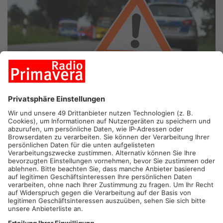
MAINHAUSEN.
Autofahrer rund um Mainhausen und
Seligenstadt haben sich heute Mittag gedulden müssen. Die
Einfahrt in die Aschaffenburger Straße in Seligenstadt war
nach einem Unfall vollgesperrt. Wie uns die Polizei mitteilt,
kam es offenbar durch einen Vorfahrtsfehler beim
Linksabbiegen zum Zusammenstoß zwischen einem Auto und
einem Kipplaster. Das Auto ging danach in Flammen auf. Der
Fahrer schaffte es noch rechtzeitig aus dem Wagen, wurde
dennoch verletzt und musste medizinisch betreut werden.