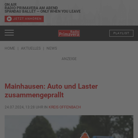
ON AIR
RADIO PRIMAVERA AM ABEND
SPANDAU BALLET — ONLY WHEN YOU LEAVE
JETZT ANHÖREN
PLAYLIST
HOME
AKTUELLES
NEWS
ANZEIGE
Mainhausen: Auto und Laster
zusammengeprallt
24.07.2024, 13:28 UHR IN
KREIS OFFENBACH