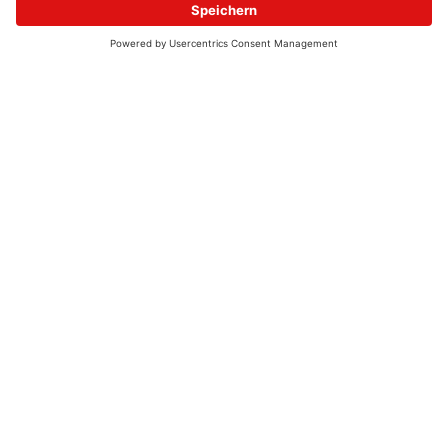
© 2026 - UKW-Frequenzen 100,4 & 99,4 & 90,8 | DAB+ | Alexa
Allgemeine Kontaktnummer
06021 – 38 83 0