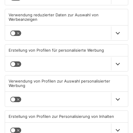
Wasserrohrbruch in
Einbruch ins Seligenstädter
Offenbach - mehrere Keller
Jugendzentrum scheitert
geflutet
08.08.2026, 15:18 UHR IN KREIS
06.08.2026, 13:56 UHR IN KREIS
OFFENBACH
OFFENBACH
Trinkwasserbrunnen in
Senior vor Offenbacher Bank
Obertshausen mit Keimen
abgelenkt und bestohlen
belastet