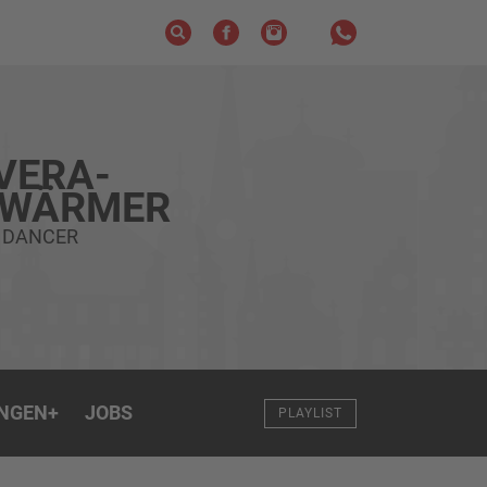
VERA-
HWÄRMER
E DANCER
NGEN
+
JOBS
PLAYLIST