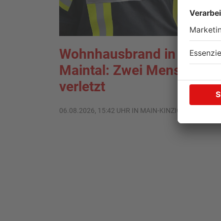
Wohnhausbrand in
Maintal: Zwei Menschen
verletzt
06.08.2026, 15:42 UHR IN MAIN-KINZIG-KREIS