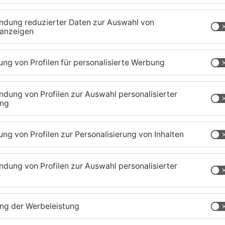
hlagen und verschiedene Gegenstände entwendet
 Beamten orteten das Gerät und konnten so den
am nehmen. Aktuell steht die Vermutung im
ge Aufenthaltsgenehmigung hat.
zig-Kreis