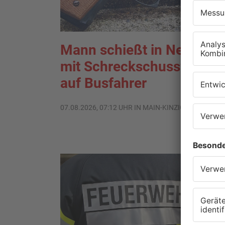
Mann schießt in Neuberg
mit Schreckschusswaffe
auf Busfahrer
07.08.2026, 07:12 UHR IN MAIN-KINZIG-KREIS