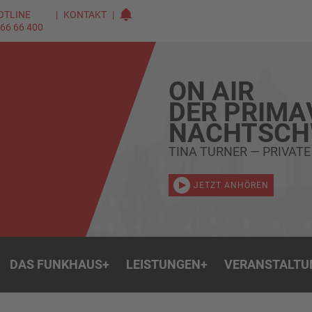
OTLINE
KONTAKT
 66 66 400
ON AIR
DER PRIMA
NACHTSC
TINA TURNER — PRIVAT
JETZT ANHÖREN
DAS FUNKHAUS
+
LEISTUNGEN
+
VERANSTALTU