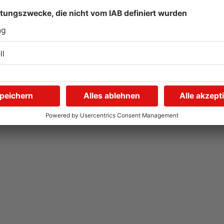
Gute Nachrichten für
W
Pendler im Main-Kinzig-
S
Kreis und in Hanau
g
06.08.2026, 11:33 UHR IN MAIN-KINZIG-KREIS
05