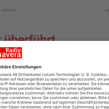
ANZEIGE
A
t überführt
ch Auto-