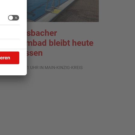
ächtersbacher
chwimmbad bleibt heute
eschlossen
.08.2026, 07:31 UHR IN MAIN-KINZIG-KREIS