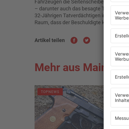
Fahrzeugen die Seitenscheiben eingesc
– darunter auch das besagte Tablet. Die
32-Jährigen Tatverdächtigen in Gewahrs
Raum, dass der Beschuldigte keine gülti
Artikel teilen
Mehr aus Main-Kin
TOPNEWS