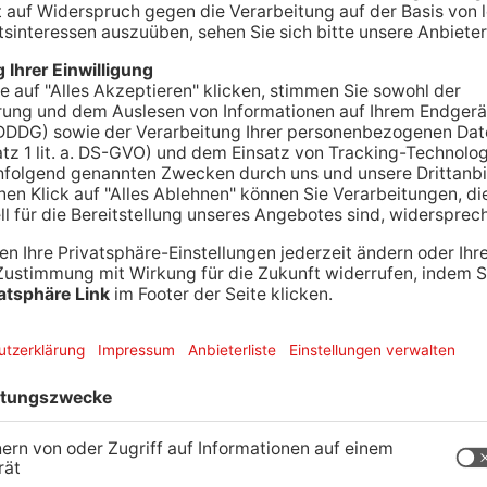
zug in Maintal-Dörnigheim hat jetzt ein Tablet
acht hatte ein Unbekannter bei insgesamt sieben