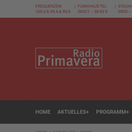
FREQUENZEN:
FUNKHAUS TEL
STAUH
100,4 & 99,4 & 90,8
06021 – 38 83 0
0800 –
HOME
AKTUELLES
+
PROGRAMM
+