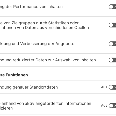
Schwerer Unfall zwischen
A
Langenselbolder Dreieck
z
und Hanauer Kreuz
K
07.08.2026, 07:07 UHR IN MAIN-KINZIG-KREIS
07