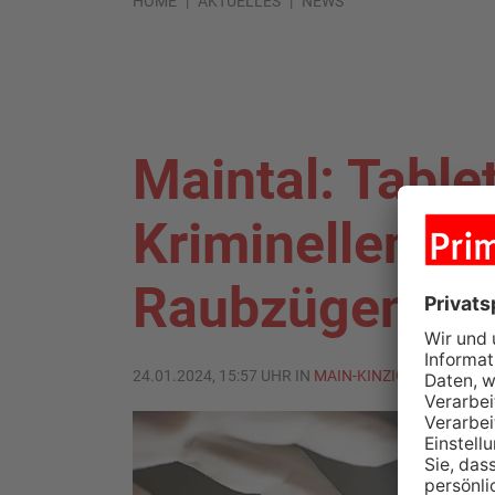
HOME
AKTUELLES
NEWS
Maintal: Table
Kriminellen na
Raubzügen
24.01.2024, 15:57 UHR IN
MAIN-KINZIG-KREIS