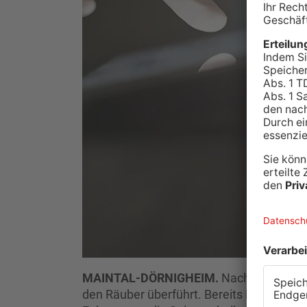
MAINTAL-DÖRNIGHEIM.
Nach einem Raub
den Räuber überführt. Bereits Dienstagn