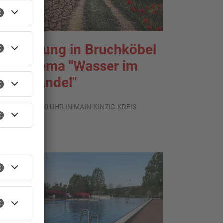
usstellung in Bruchköbel
um Thema "Wasser im
limawandel"
.08.2026, 05:00 UHR IN MAIN-KINZIG-KREIS