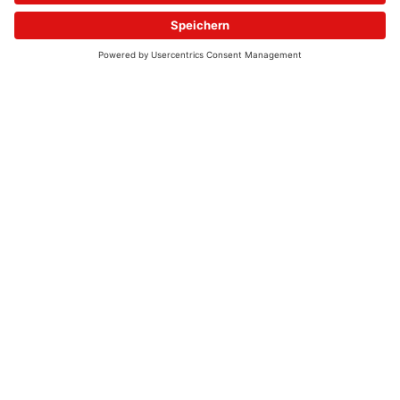
© 2026 - UKW-Frequenzen 100,4 & 99,4 & 90,8 | DAB+ | Alexa
Allgemeine Kontaktnummer
06021 – 38 83 0