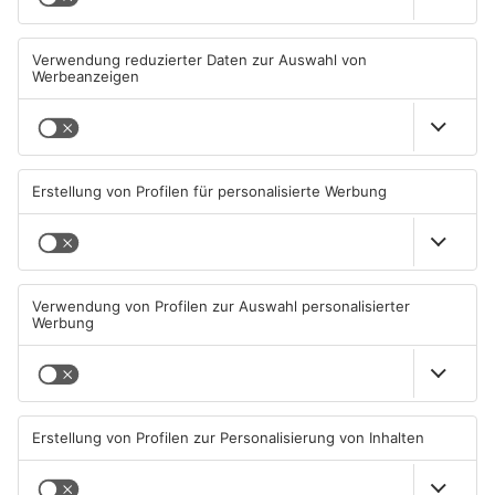
Großkrotzenburger Randale-
Mann schießt in Neuberg mit
Pfauen noch nicht
Schreckschusswaffe auf
eingefangen
Busfahrer
09.08.2026, 08:54 UHR IN MAIN-
07.08.2026, 07:12 UHR IN MAIN-
KINZIG-KREIS
KINZIG-KREIS
Schwerer Unfall zwischen
Ausstellung in Bruchköbel
Langenselbolder Dreieck und
zum Thema "Wasser im
Hanauer Kreuz
Klimawandel"