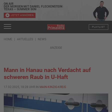
ON AIR
DER MORGEN MIT DANIEL FLECKENSTEIN
TEXAS — SUMMER SON
JETZT ANHÖREN
PLAYLIST
HOME
AKTUELLES
NEWS
ANZEIGE
Mann in Hanau nach Verdacht auf
schweren Raub in U-Haft
17.02.2025, 18:28 UHR IN
MAIN-KINZIG-KREIS