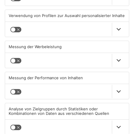
07.08.2026, 07:07 UHR IN MAIN-
07.08.2026, 05:00 UHR IN MAIN-
KINZIG-KREIS
KINZIG-KREIS
Wohnhausbrand in Maintal:
Gute Nachrichten für Pendler
Zwei Menschen verletzt
im Main-Kinzig-Kreis und in
Hanau
06.08.2026, 15:42 UHR IN MAIN-
06.08.2026, 11:33 UHR IN MAIN-
KINZIG-KREIS
KINZIG-KREIS