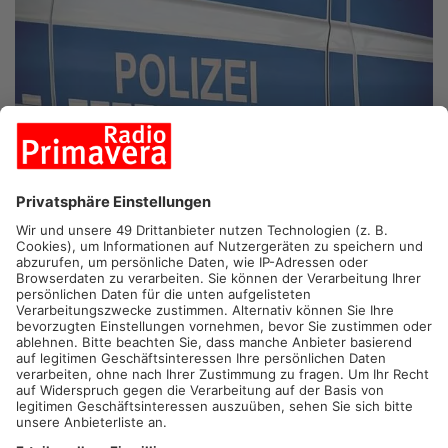
HANAU.
In Hanau wurde ein Mann in seiner eigenen Wohnung
mit einem Messer bedroht. Nur dank eines wachsamen
Nachbarn konnte Schlimmeres verhindert werden. Nach ersten
Informationen sollen ein 30-Jähriger und ein bisher
unbekannter Mittäter in die Wohnung eingedrungen sein. Dort
bedrohten sie das Opfer mit einem Messer und entrissen ihm
eine Umhängetasche, wie die Polizei mitteilte. Durch den Anruf
des Nachbarn konnte ein Täter gefasst werden. Er wurde
inzwischen von einem Haftrichter in Untersuchungshaft
geschickt.