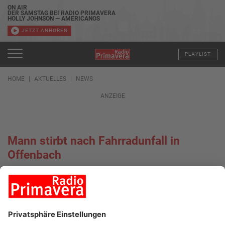
ON AIR
DER SAMSTAG BEI RADIO PRIMAVERA
HOLLY JOHNSON — AMERICANOS
JETZT ANHÖREN
PLAYLIST
HOME
AKTUELLES
NEWS
ANZEIGE
Mann stirbt nach Fahrradunfall in
Offenbach
11.07.2022, 15:30 UHR