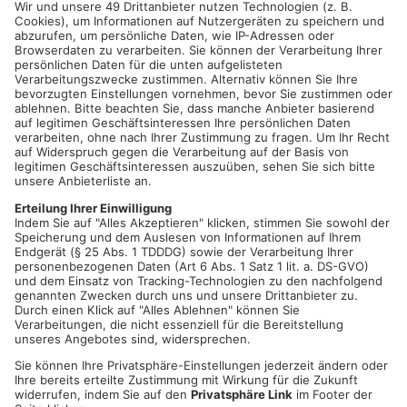
OFFENBACH/RODGAU.
Ein 75 Jahre alter Mann ist am
Sonntagmorgen in Folge eines Sturzes mit seinem Fahrrad
verstorben. Der Mann aus Rodgau war gegen 9.30 Uhr mit
seinem Trekkingrad in der Heinrich-Krumm-Straße unterwegs,
als er Zeugenangaben zufolge im Einmündungsbereich
Seligenstädter Straße offenbar mit dem Vorderrad gegen einen
Bordstein stieß und zu Boden stürzte. Mit schweren
Kopfverletzungen kam er umgehend in eine Klinik, wo er kurze
Zeit später jedoch verstarb.
Quelle: Polizei Südosthessen