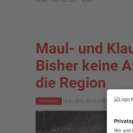
HOME
AKTUELLES
NEWS
Maul- und Kla
Bisher keine 
die Region
16.01.2025, 05:35 UHR IN
PRIMAVER
TOPNEWS