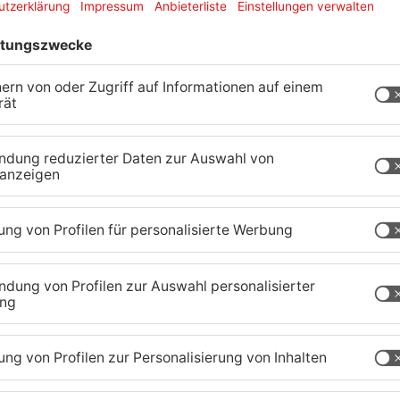
reise
5 Jahren in Hösbach-Winzenhohl Schweine. Ein
ie zu uns. Bei ihr ist alles eingezäunt, Fremde
chweineställen, wo aktuell insgesamt 350 Tiere in
in Südhessen grassierenden Schweinepest achtet
 so bleibt.
enen Importverbote für Fleisch aus Deutschland
chter bei uns. Aus dem einfachen Grund, weil hier
rtiert. Bislang ist die Maul- und Klauenseuche nur
tiziert worden.