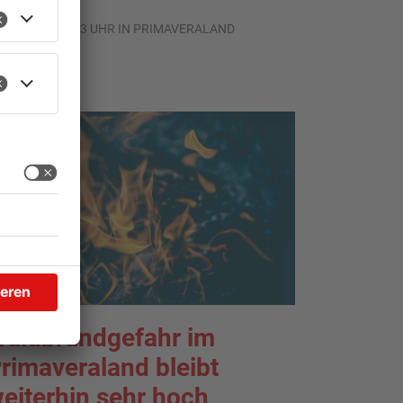
.08.2026, 09:33 UHR IN PRIMAVERALAND
TOPNEWS
aldbrandgefahr im
rimaveraland bleibt
eiterhin sehr hoch