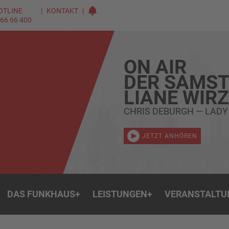
OTLINE
KONTAKT
 66 66 400
ON AIR
DER SAMST
LIANE WIR
CHRIS DEBURGH — LADY 
JETZT ANHÖREN
DAS FUNKHAUS
+
LEISTUNGEN
+
VERANSTALTU