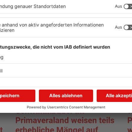
08.08.2026, 09:39 UHR IN PRIMAVERALAND
08
TOPNEWS
Schwimmbäder im
W
Primaveraland weisen teils
P
t
erhebliche Mängel auf
w