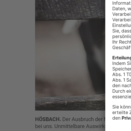
HÖSBACH.
Der Ausbruch der Maul- und K
bei uns. Unmittelbare Auswirkungen hat 