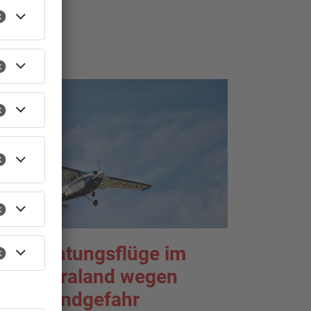
TOPNEWS
eobachtungsflüge im
rimaveraland wegen
aldbrandgefahr