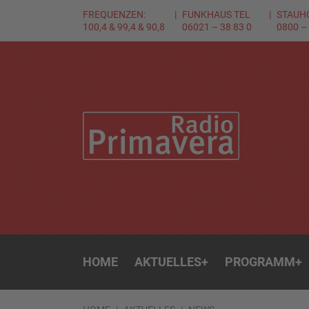
FREQUENZEN:
FUNKHAUS TEL
STAUH
100,4 & 99,4 & 90,8
06021 – 38 83 0
0800 –
HOME
AKTUELLES
+
PROGRAMM
+