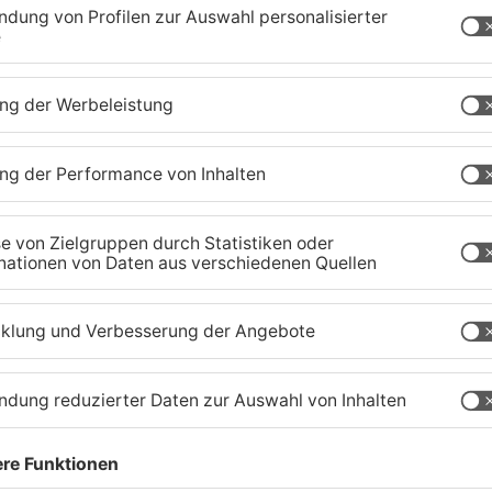
aland
TOPNEWS
Ferienende: ADAC erwartet
B
Stau-Wochenende im
P
Primaveraland
W