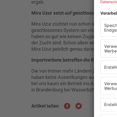
ergab.
Mira Uzur setzt auf geschlossene Zuchtk
Mira Uzur züchtet nun schon seit fast 2
geschlossenes System sei wichtig, sagte s
haben so gut wie keinen Zugang zu den S
der Zucht sind. Schon allein wegen der 
Mira Uzur peinlich genau darauf, dass das
Importverbote betreffen die Region nicht
Die von immer mehr Ländern jetzt erlass
haben keine Auswirkungen auf die Viehzü
bei uns kaum ein Betrieb ins Ausland expo
in Brandenburg bei Wasserbüffeln diagnos
Artikel teilen