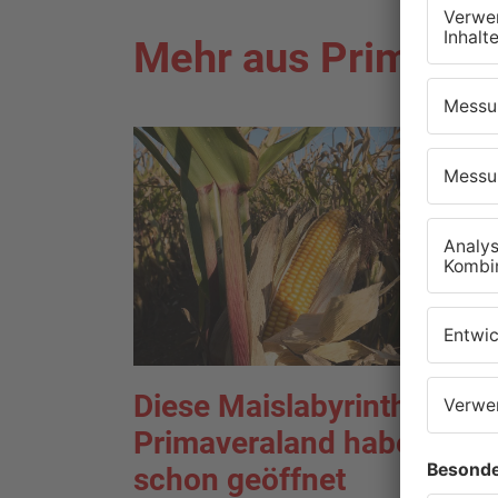
Mehr aus Primaver
Diese Maislabyrinthe im
Primaveraland haben
schon geöffnet