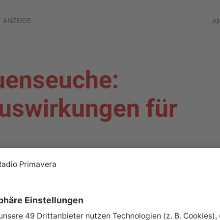
ANZEIGE
A
uenseuche:
Auswirkungen für
ALAND