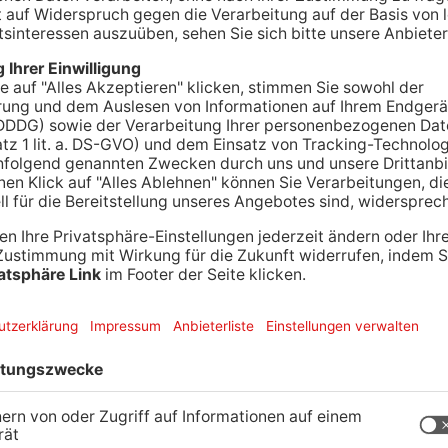
einmetzbetrieben im Primaveraland dürfen sich
auen-Agrar-Umwelt jetzt bekannt gegeben.
o im Monat, im zweiten dann nochmal hundert
140 Euro. Damit bekommen die Azubis pro Monat