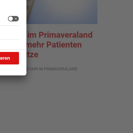
liniken im Primaveraland
elden mehr Patienten
urch Hitze
.08.2026, 07:50 UHR IN PRIMAVERALAND