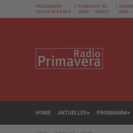
FREQUENZEN:
FUNKHAUS TEL
STAUH
100,4 & 99,4 & 90,8
06021 – 38 83 0
0800 –
HOME
AKTUELLES
+
PROGRAMM
+