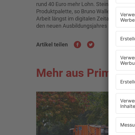
rund 40 Euro mehr Lohn. Steinmetze mach
Produktpalette, so Bruno Waller, Bezirksv
Arbeit längst im digitalen Zeitalter ang
den neuen Ausbildungsjahres im August
Artikel teilen
Mehr aus Primaver