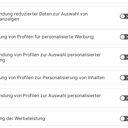
en ein kreatives Handwerk mit breiter
orsitzender der IG BAU Rhein-Main. Dazu sei die
ekommen. Die Erhöhung des Gehalts hat mit Beginn
 begonnen.
aland
TOPNEWS