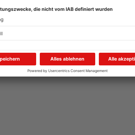
Gewässer im
K
n
Primaveraland leiden unter
m
Trockenheit
d
04.08.2026, 15:07 UHR IN PRIMAVERALAND
04