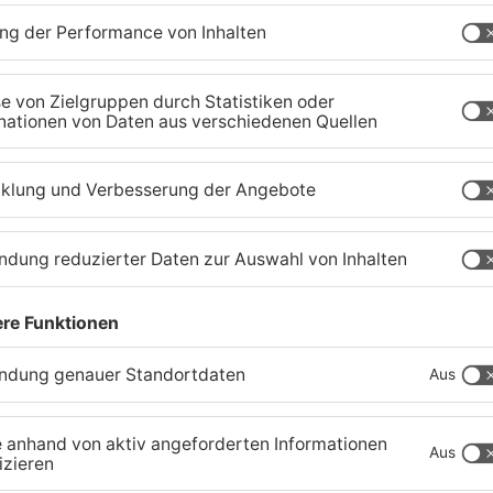
Schwimmbäder im
W
Primaveraland weisen teils
P
t
erhebliche Mängel auf
w
06.08.2026, 06:37 UHR IN PRIMAVERALAND
06