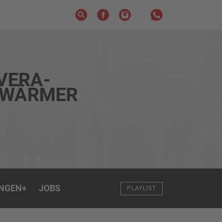
VERA-
HWÄRMER
NGEN
+
JOBS
PLAYLIST