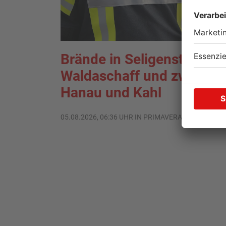
Brände in Seligenstadt,
Waldaschaff und zwische
Hanau und Kahl
05.08.2026, 06:36 UHR IN PRIMAVERALAND