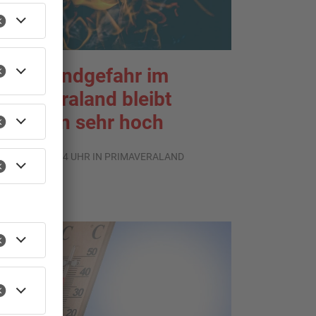
aldbrandgefahr im
rimaveraland bleibt
eiterhin sehr hoch
.08.2026, 06:34 UHR IN PRIMAVERALAND
TOPNEWS