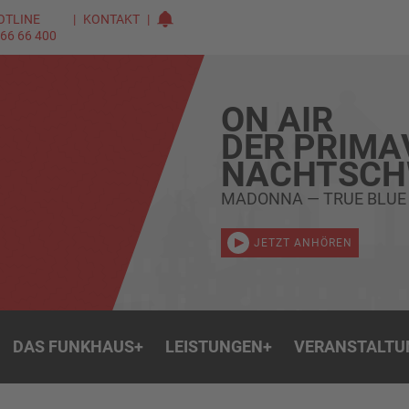
OTLINE
KONTAKT
 66 66 400
ON AIR
DER PRIMA
NACHTSC
MADONNA — TRUE BLUE
JETZT ANHÖREN
DAS FUNKHAUS
+
LEISTUNGEN
+
VERANSTALTU