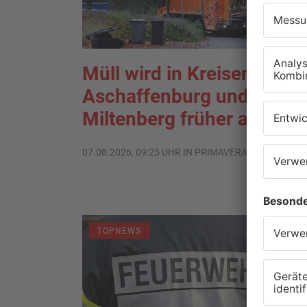
Müll wird in Kreisen
Aschaffenburg und
Miltenberg früher abgehol
07.08.2026, 09:25 UHR IN PRIMAVERALAND
TOPNEWS