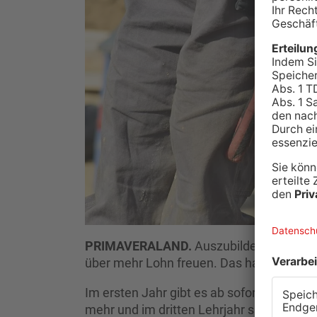
PRIMAVERALAND.
Auszubildende von St
über mehr Lohn freuen. Das hat die IG B
Im ersten Jahr gibt es ab sofort 890 Eur
mehr und im dritten Lehrjahr sind es 1.