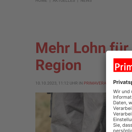
HOME
AKTUELLES
NEWS
Mehr Lohn für
Region
10.10.2023, 11:12 UHR IN
PRIMAVERALAND