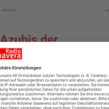
ANZEIGE
A
 Azubis der