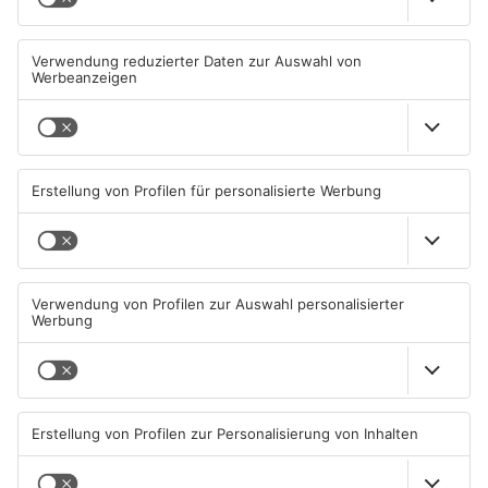
Diese Maislabyrinthe im
Ferienende: ADAC erwartet
Primaveraland haben schon
Stau-Wochenende im
geöffnet
Primaveraland
08.08.2026, 09:45 UHR IN
08.08.2026, 09:39 UHR IN
PRIMAVERALAND
PRIMAVERALAND
TOPNEWS
Beobachtungsflüge im
Müll wird in Kreisen
Primaveraland wegen
Aschaffenburg und
Waldbrandgefahr
Miltenberg früher abgeholt