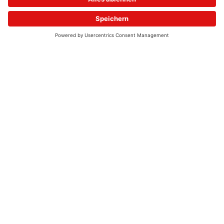
© 2026 - UKW-Frequenzen 100,4 & 99,4 & 90,8 | DAB+ | Alexa
Allgemeine Kontaktnummer