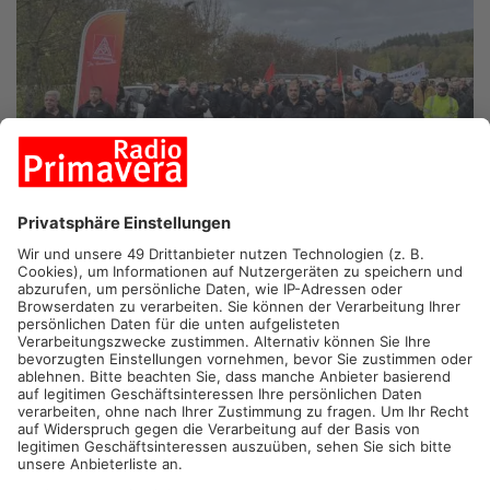
WARNSTREIK BEI SAF HOLLAND IN BESSENBACH-KEILBERG
MAINTAL/LAUFACH/WALDASCHAFF.
Metaller-Protest heute
in Maintal-Dörnigheim. Die Beschäftigten beim Verbindungs-
Hersteller Norma demonstrierten auf dem Gelände der TG
Dörnigheim für mehr Lohn. Die Tarifgespräche der
Mittelgruppe gingen heute in die vierte Runde. Auch in Laufach
bei Düker und in Waldaschaff bei Automotive in Esselbach
wurde der gewarnstreikt. Die Arbeitgeber haben bislang nach
Gewerkschaftsangaben keinerlei Anstalten gemacht, den
Forderungen von acht Prozent mehr Geld entgegen zu
kommen. Eine Urabstimmung über unbefristete Streiks steht
inzwischen zur Debatte.