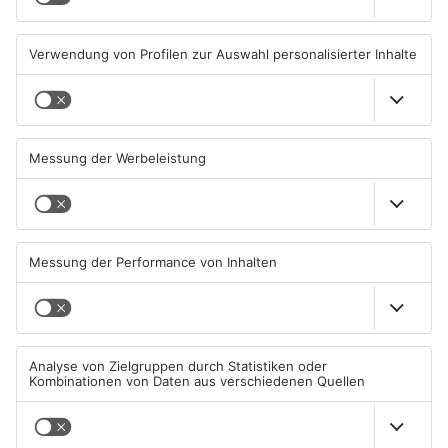
08.08.2026, 09:33 UHR IN
07.08.2026, 09:25 UHR IN
PRIMAVERALAND
PRIMAVERALAND
TOPNEWS
TOPNEWS
Schwimmbäder im
Waldbrandgefahr im
Primaveraland weisen teils
Primaveraland bleibt
erhebliche Mängel auf
weiterhin sehr hoch
06.08.2026, 06:37 UHR IN
06.08.2026, 06:34 UHR IN
PRIMAVERALAND
PRIMAVERALAND