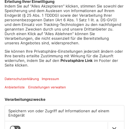
Artikel teilen
ANZEIGE
Mehr aus
Primaveraland
TOPNEWS