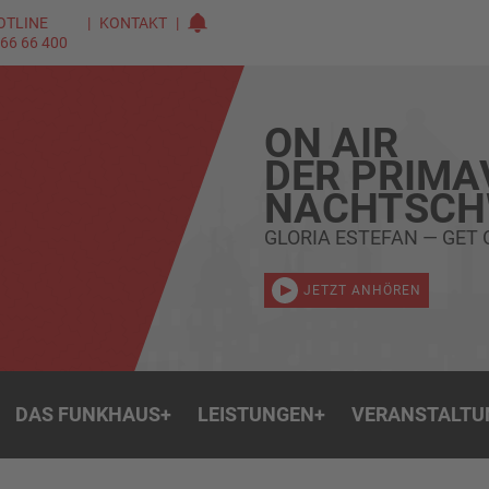
OTLINE
KONTAKT
 66 66 400
ON AIR
DER PRIMA
NACHTSC
GLORIA ESTEFAN — GET 
JETZT ANHÖREN
DAS FUNKHAUS
+
LEISTUNGEN
+
VERANSTALTU