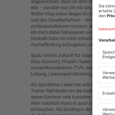
abgezeichnet, dass ich dem Verein nach m
Wie – darüber war ich mit Geschäftsführ
Walter Klug schon länger im Austausch. A
und den Gesellschaftern – immer klarer, d
professionalisieren müssen, wenn wir uns
ich mich dabei fokussieren und meine ko
Deshalb habe ich mich entschieden, mein
Aschaffenburg aufzugeben, um mich dies
Spatz wird in Zukunft für folgende Schw
(Key-Account), Projekt-/Sales-Management
Gesamtkoordination (TVG-Junioren-Akade
Leitung, Lizenzspiel-Abteilung, Scouting
Als Sportlicher Leiter hat sich Michael S
Trainer Ralf Bader um die Kaderplanung ge
seiner Karriere viele Kontakte geknüpft ha
Aber natürlich muss er auch in Themen wi
eintauchen. Als Einstieg in die Geschäfts