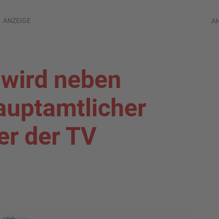
ANZEIGE
A
 wird neben
auptamtlicher
er der TV