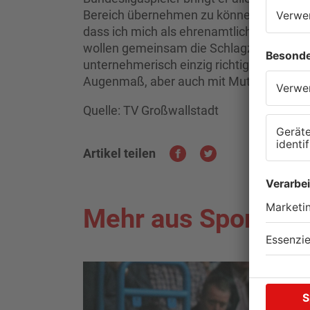
Bereich übernehmen zu können. Wichtig ist
dass ich mich als ehrenamtlicher Geschäft
wollen gemeinsam die Schlagzahl erhöhen.
unternehmerisch einzig richtige Lösung. 
Augenmaß, aber auch mit Mut und Entsch
Quelle: TV Großwallstadt
Artikel teilen
Mehr aus Sport