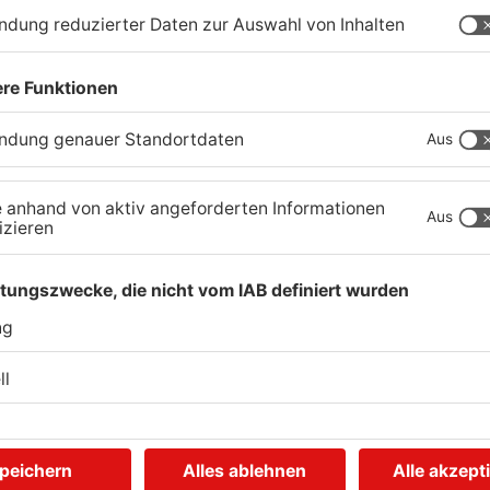
 mir, die Personalie nicht als Signal zu deuten,
sführer zurückziehen will. Im Gegenteil: Wir
 Ein hauptberuflicher Geschäftsführer ist die
Ich wünsche mir, dass Michael seine Aufgabe mit
lossenheit angeht.“