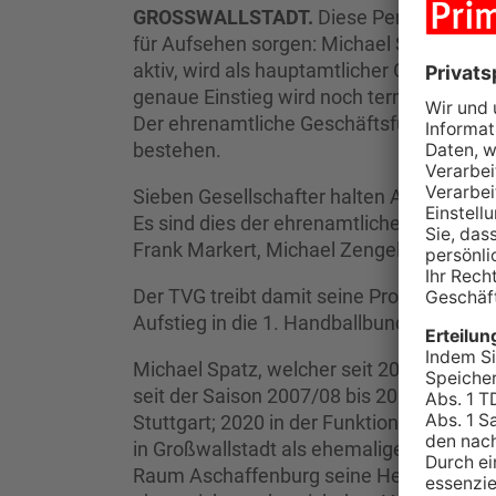
GROSSWALLSTADT.
Diese Personalie hat
für Aufsehen sorgen: Michael Spatz, aktue
aktiv, wird als hauptamtlicher Geschäfts
genaue Einstieg wird noch terminiert, wir
Der ehrenamtliche Geschäftsführer des Ver
bestehen.
Sieben Gesellschafter halten Anteile an d
Es sind dies der ehrenamtliche Geschäfts
Frank Markert, Michael Zengel, Bernd Sam
Der TVG treibt damit seine Professionalisi
Aufstieg in die 1. Handballbundesliga - zu
Michael Spatz, welcher seit 2007 beim TVG
seit der Saison 2007/08 bis 2020/21 mit
Stuttgart; 2020 in der Funktion des Teamm
in Großwallstadt als ehemaliger Erstliga
Raum Aschaffenburg seine Heimat gefund