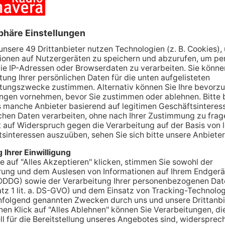
 es in sich und wird in der Handballwelt sicherlich
ll als Sportlicher Leiter beim TV Großwallstadt
führer der TV Großwallstadt GmbH einsteigen. Der
d aber voraussichtlich im Lauf der Rückrunde sein.
eins, Stefan Wüst, bleibt in seiner Funktion so
er Trägergesellschaft des Handball-Zweitligisten.
führer Stefan Wüst, Udo Klenk, Jochen Fecher,
, Alexander Geis und der TV Großwallstadt e.V.
erung weiter voran, um das langfristige Ziel - den
 erreichen.
 in verschiedenen Rollen tätig ist (Spielerkarriere
 Unterbrechung für ein Jahr 2015/16 beim TBV
anagers und seit 2021 als Sportlicher Leiter) hat
- und Nationalspieler einen großen Namen und im
en: „Nach der Rückkehr 2016 hat es sich