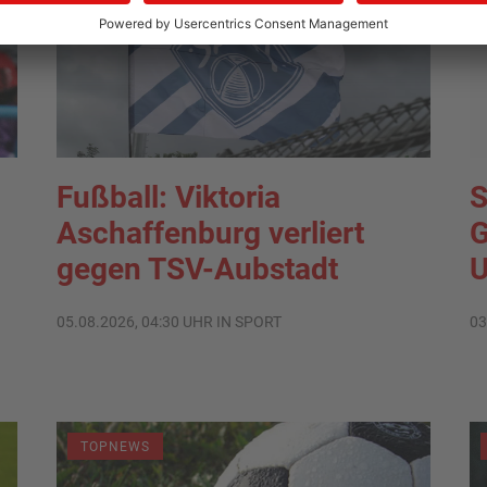
Fußball: Viktoria
S
Aschaffenburg verliert
G
gegen TSV-Aubstadt
U
05.08.2026, 04:30 UHR IN SPORT
03
TOPNEWS