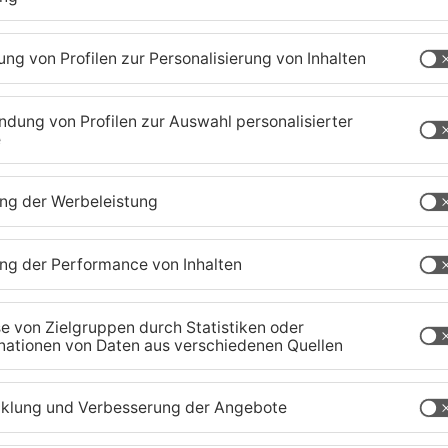
ger.
n als ehrenamtlicher Geschäftsführer zur Seite
 Ausrichtung des Vereins maßgeblich
 Kernkompetenzen Wüst’s folgende Schwerpunkte:
nanzen, Lizenz, Controlling und Blauer Faden.
nnung von Michael Spatz als hauptamtlichen
uchen jetzt einen weiteren
auptberuflichen Geschäftsführer macht der TV
haben mit unserer Struktur einen Sättigungsgrad
soren, die betreut sein wollen. Oder an den
 Geschäftsführer habe ich mit 300000 Euro
er Etat 1,3 Millionen Euro. Insgesamt ist beim TVG
 zu realisieren.
e Aufgaben. Beruflich kommt er aus dem
esem Business, wenn es um projektbezogene
eration mit Medien, die Nutzung des VIP-Raums
soren geht. Mit seiner Vergangenheit als
m beim TVG Verantwortung für den sportlichen