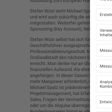
Ausbildung zum European Handball Mana
Stefan Wüst steht Michael Spatz weiterhi
und wird auch zukünftig die strategische
mitgestalten. Weiterhin gehören zu den
Sponsoring (Key Account), Networking, Fi
Stefan Wüst selbst hat sich für die Erne
Geschäftsführer ausgesprochen: „Wir bra
Professionalisierungsschub. Mit einem h
Großwallstadt den nächsten Schritt. Wir 
erreicht. Man denke nur an über 100 Spon
finanziellen Aufwand: Als ehrenamtlicher
angefangen. In dieser Saison beträgt uns
mehr Manpower erforderlich, um Konzepte
Michael Spatz ist prädestiniert für sein
Projektmanagement, hat Erfahrung in di
Sales, Fragen der Vermarktung, die Koop
oder um die Akquise überregionaler Spon
Bundesligaspieler bringt er alles mit, u