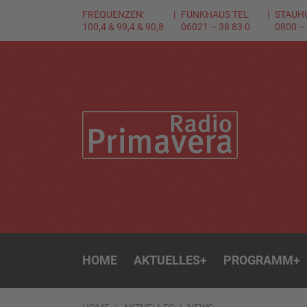
FREQUENZEN:
FUNKHAUS TEL
STAUH
100,4 & 99,4 & 90,8
06021 – 38 83 0
0800 –
HOME
AKTUELLES
+
PROGRAMM
+