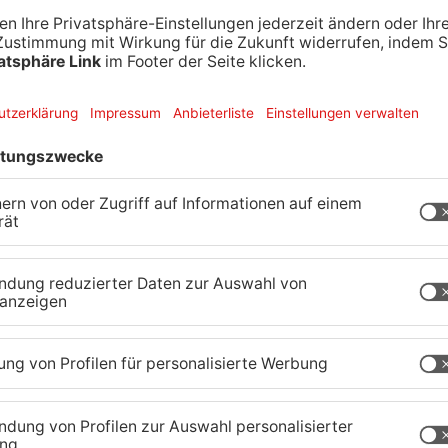
einer sportlichen Karriere treu bleiben würde.
er Stefan Wüst und auch mit seinem Vorgänger
ls Sportlicher Leiter wurde mir – wie Stefan Wüst
ass wir uns in der Geschäftsleitung
ere Ziele erreichen wollen. Ich habe erkannt, dass
mplette Power in ein Projekt stecken muss.
en Job bei der PASS Consulting Group in
er neuen Herausforderung zu stellen.“
erepunktthemen verantwortlich sein: Sponsoring
 (Digitale Produkte), Sportliche
mie, TVG 1888 e.V, HBL, DHB), Sportliche
, VBG, Prävention/Reha und Blauer Faden.
patz bereits in der letzten Saison zusammen mit
kümmert. Hier ist es sehr hilfreich, dass Spatz in
t und in der Handballwelt sehr gut vernetzt ist.
e Finanzen, Lizenzierung und Controlling weiter
führerarbeit absolviert Spatz deshalb gerade die