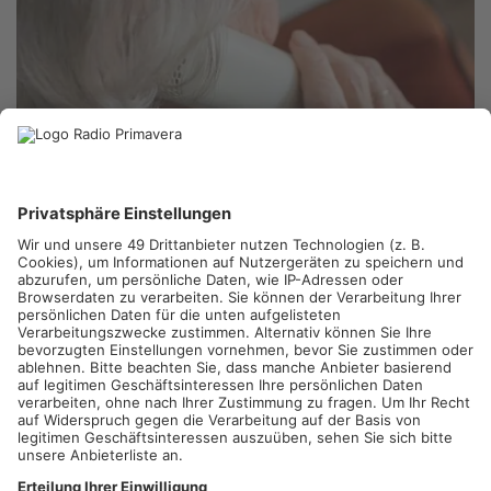
MILTENBERG.
Die Polizei warnt derzeit im Raum Miltenberg
vor einer Häufung sogenannter Schockanrufe. Betrüger geben
sich dabei als Polizisten, Ärzte oder Bankmitarbeiter aus, um
an Geld oder Wertgegenstände der Opfer zu gelangen. Trotz
intensiver Präventionsarbeit gelingt es den Tätern immer
wieder, Menschen zu täuschen und zu schädigen. Die Polizei
betont, dass sie niemals nach Geld oder Vermögen fragt und
solche Forderungen nicht zu ihrer Arbeit gehören.
Artikel teilen