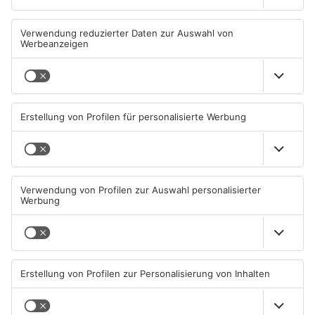
Miltenberg: Alkoholisierter
Zustand des Faulbacher
Rentner überschlägt sich bei
Gemeindewaldes soll erfasst
Autounfall
werden
04.08.2026, 13:30 UHR IN KREIS
04.08.2026, 06:33 UHR IN KREIS
MILTENBERG
MILTENBERG
Sommerliche Temperaturen
Straße bei Windischbuchen
und jede Menge Live-Musik
wieder frei
01.08.2026, 21:20 UHR IN KREIS
31.07.2026, 11:48 UHR IN KREIS
MILTENBERG
MILTENBERG