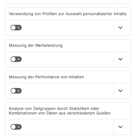
Autofahrerin mit drei
Erlenbach: Dr. Dagmar
Promille in Eichenbühl
Sohlbach wird Leiterin der
gestoppt
Allgemein- und
Viszeralchirurgie
31.07.2026, 11:45 UHR IN KREIS
31.07.2026, 11:35 UHR IN KREIS
MILTENBERG
MILTENBERG