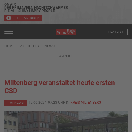
ON AIR
DER PRIMAVERA-NACHTSCHWÄRMER
R E M — SHINY HAPPY PEOPLE
JETZT ANHÖREN
PLAYLIST
HOME
AKTUELLES
NEWS
ANZEIGE
Miltenberg veranstaltet heute ersten
CSD
15.06.2024, 07:23 UHR IN
KREIS MILTENBERG
TOPNEWS