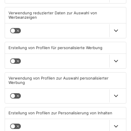
Miltenberg: Alkoholisierter
Zustand des Faulbacher
Rentner überschlägt sich bei
Gemeindewaldes soll erfasst
Autounfall
werden
04.08.2026, 13:30 UHR IN KREIS
04.08.2026, 06:33 UHR IN KREIS
MILTENBERG
MILTENBERG
Sommerliche Temperaturen
Straße bei Windischbuchen
und jede Menge Live-Musik
wieder frei
01.08.2026, 21:20 UHR IN KREIS
31.07.2026, 11:48 UHR IN KREIS
MILTENBERG
MILTENBERG