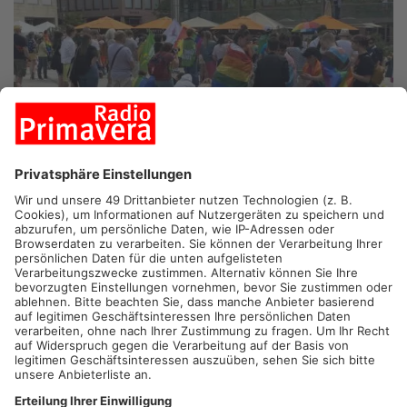
MILTENBERG.
Bunte Regenbogenfahnen wehen heute in
Miltenberg. In der Stadt am Main wird erstmals ein Christopher
Street Day veranstaltet. Vor dem Landratsamt Miltenberg
startet der Zug. Die Abschlusskundgebung findet am
Lindenplatz statt. Der CSD fand in Hanau und Aschaffenburg
schon Anfang Juni statt. Er soll an den ersten Aufstand von
Homosexuellen gegen Polizeigewalt in New York erinnern.
Artikel teilen