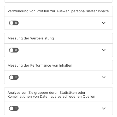
Autofahrerin mit drei
Erlenbach: Dr. Dagmar
Promille in Eichenbühl
Sohlbach wird Leiterin der
gestoppt
Allgemein- und
Viszeralchirurgie
31.07.2026, 11:45 UHR IN KREIS
31.07.2026, 11:35 UHR IN KREIS
MILTENBERG
MILTENBERG