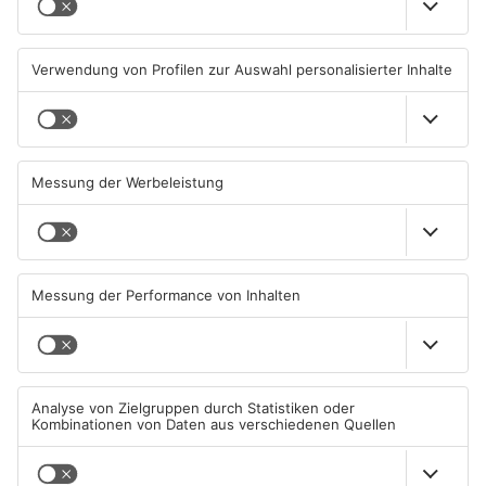
Sommerliche Temperaturen
Straße bei Windischbuchen
und jede Menge Live-Musik
wieder frei
01.08.2026, 21:20 UHR IN KREIS
31.07.2026, 11:48 UHR IN KREIS
MILTENBERG
MILTENBERG
Autofahrerin mit drei
Erlenbach: Dr. Dagmar
Promille in Eichenbühl
Sohlbach wird Leiterin der
gestoppt
Allgemein- und
Viszeralchirurgie
31.07.2026, 11:45 UHR IN KREIS
31.07.2026, 11:35 UHR IN KREIS
MILTENBERG
MILTENBERG