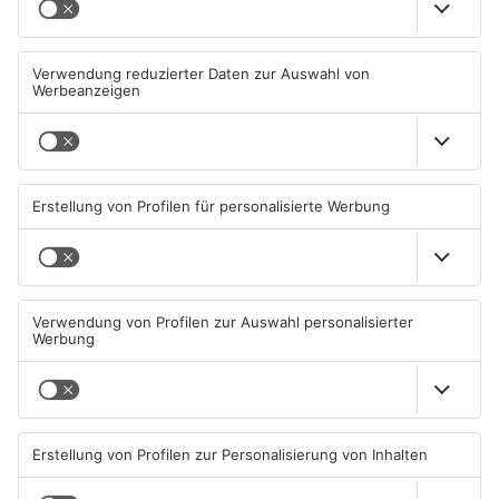
Miltenberg: Alkoholisierter
Zustand des Faulbacher
Rentner überschlägt sich bei
Gemeindewaldes soll erfasst
Autounfall
werden
04.08.2026, 13:30 UHR IN KREIS
04.08.2026, 06:33 UHR IN KREIS
MILTENBERG
MILTENBERG