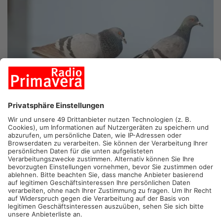
MILTENBERG.
Giftköder, tote Greifvögel und präparierte
Tauben: Das Landratsamt Miltenberg warnt jetzt vor illegaler
Verfolgung von Greifvögeln und Eulen.
Ein Fall aus Eschau macht deutlich, worauf das Landratsamt
jetzt aufmerksam macht. Dort war Anfang April ein Habicht
gefunden worden, der sich offenbar an einer vergifteten Taube
verletzt hatte. Solche sogenannten Kamikaze-Tauben werden
mit Gift präpariert und sollen Greifvögel gezielt treffen. Der
Habicht konnte damals nur gerettet werden, weil ein Tierarzt
schnell reagiert hat. Besonders gefährlich: Das eingesetzte
Gift Carbofuran kann auch für Menschen und Haustiere