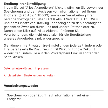
lebensbedrohlich sein. Wer tote Greifvögel, auffällige Tauben,
Köder oder Fallen entdeckt, soll deshalb Abstand halten und
Polizei oder Naturschutzbehörde informieren.
Artikel teilen
ANZEIGE
Mehr aus Kreis
Miltenberg