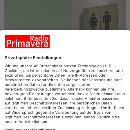
MILTENBERG/KLINGENBERG.
Auf einem Radweg zwischen
Miltenberg und Klingenberg ist eine Frau am
Sonntagnachmittag von einem Wildpinkler angegriffen worden.
Die Frau hatte den Mann laut Polizei darauf hingewiesen, dass
er nicht auf den Grünstreifen urinieren soll. Daraufhin soll er
sie bedroht, geschlagen und getreten haben. Erst als die Frau
laut um Hilfe rief, ließ der Mann von ihr ab und fuhr mit dem
Fahrrad Richtung Miltenberg davon. Jetzt sucht die Polizei
nach Zeugen.