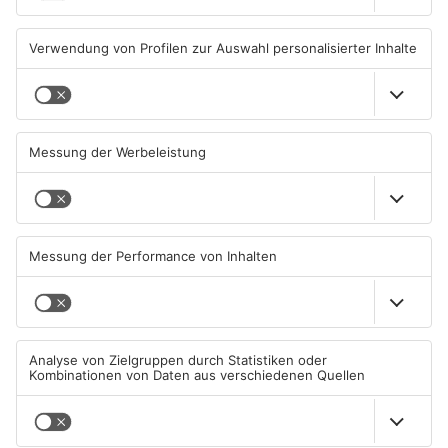
MILTENBERG
MILTENBERG
Autofahrerin mit drei
Erlenbach: Dr. Dagmar
Promille in Eichenbühl
Sohlbach wird Leiterin der
gestoppt
Allgemein- und
Viszeralchirurgie
31.07.2026, 11:45 UHR IN KREIS
31.07.2026, 11:35 UHR IN KREIS
MILTENBERG
MILTENBERG