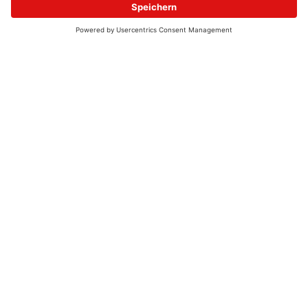
© 2026 - UKW-Frequenzen 100,4 & 99,4 & 90,8 | DAB+ | Alexa
Allgemeine Kontaktnummer
06021 – 38 83 0