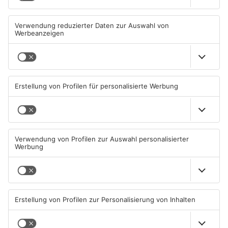
Miltenberg: Alkoholisierter
Zustand des Faulbacher
Rentner überschlägt sich bei
Gemeindewaldes soll erfasst
Autounfall
werden
04.08.2026, 13:30 UHR IN KREIS
04.08.2026, 06:33 UHR IN KREIS
MILTENBERG
MILTENBERG
Sommerliche Temperaturen
Straße bei Windischbuchen
und jede Menge Live-Musik
wieder frei
01.08.2026, 21:20 UHR IN KREIS
31.07.2026, 11:48 UHR IN KREIS