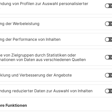
Feuerwehreinsatz in
B
Münster: Defekter Traktor
S
verursacht Feldbrand
06.08.2026, 11:36 UHR IN KREIS DARMSTADT-
05