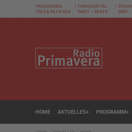
FREQUENZEN:
FUNKHAUS TEL
STAUH
100,4 & 99,4 & 90,8
06021 – 38 83 0
0800 –
HOME
AKTUELLES
+
PROGRAMM
+