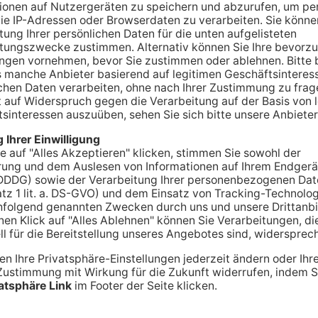
issbrauch von Kindern – das wirft die
tshäuser Pfarrer Harald Christian Röper vor. Wie
ozess gegen den 83 Jahre alten Priester schon in