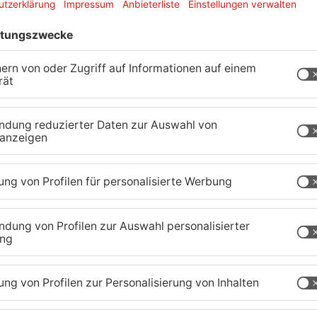
eue Ermittlungen und ein anstehender Prozess
hestand ist, sieht sich erneut mit
Bereits in der Vergangenheit hatte die
, damals wegen Missbrauchs-Vorwürfen aus den
Verjährung keine rechtlichen Konsequenzen nach
men neue Vorwürfe auf, die sich Ende der 1990er
llen. Die Staatsanwaltschaft betont jedoch
n Verurteilung die Unschuldsvermutung für Röper
farrer wird vor dem Amtsgericht in Dieburg
rmstadt-