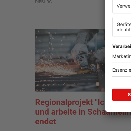
DIEBURG
Regionalprojekt "Ich lebe
und arbeite in Schaafheim
endet