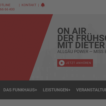
OTLINE
KONTAKT
 66 66 400
ON AIR
DER FRÜH
MIT DIETER
ALLGÄU POWER — MISS 
JETZT ANHÖREN
DAS FUNKHAUS
+
LEISTUNGEN
+
VERANSTALTU