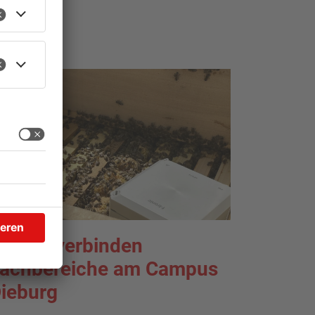
IEBURG
ienen verbinden
achbereiche am Campus
ieburg