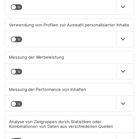
Wächtersbacher
Neue Sperrungen rund um
Schwimmbad bleibt heute
Biebergemünd
geschlossen
05.08.2026, 07:31 UHR IN MAIN-
02.08.2026, 08:33 UHR IN MAIN-
KINZIG-KREIS
KINZIG-KREIS
TOPNEWS
Gleisarbeiten sollen
Wo ist Selena Fröhlich aus
Feldbrand in Nidderau
Großkrotzenburg?