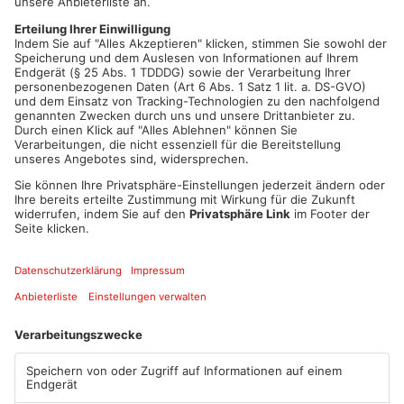
Aschaffenburg lief die Aktion schon im Mai, die Obertshäuser
zählen gar erst im Herbst. 21 Tage lang werden von den
Teilnehmern die geradelten Kilometer erfasst. Es winken
neben dem guten CO2-Gewissen auch kleine Preise. Mit dem
Gesamtsieg hatten die Primaveraland-Kommunen noch nie zu
tun. Den machen traditionell norddeutsche Kommunen unter
sich aus. Denn da ist es bekanntlich viel flacher als bei uns.
Artikel teilen
ANZEIGE
Mehr aus Main-
Kinzig-Kreis