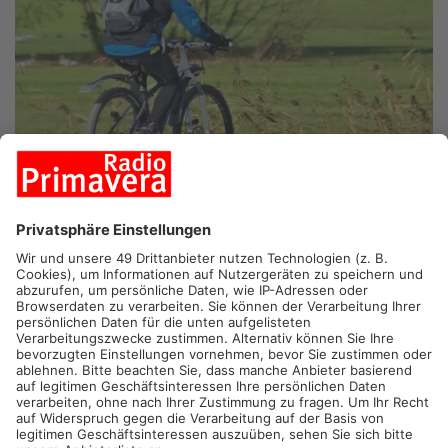
HANAU/GELNHAUSEN.
Radfahren und die CO2-Bilanz
verbessern – beim Stadtradeln machen dieses Jahr im
gesamten Primaveraland 65 Kommunen mit, außerdem die
Kreise. Heute beginnt die Aktion in vielen Städten und
Gemeinden im Main-Kinzig-Kreis.
Egal ob Hasselroth, Biebergemünd, Gründau, oder Rodenbach,
überall heißt es ab heute: Auto stehen lassen und lieber in die
Pedale treten. Besonders ernst nimmt man die Aktion in
Bruchköbel, schließlich will man den inoffiziellen Titel
„Kreismeister im Stadtradeln“ verteidigen. Im Kreis