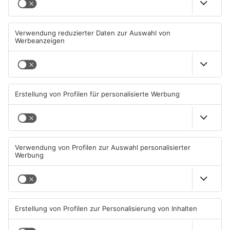
Zwei Fußgänger in
Große Baustelle in
Aschaffenburg von
Aschaffenburger Innenstadt
Mercedes erfasst
beendet
07.08.2026, 07:52 UHR IN
05.08.2026, 06:40 UHR IN
ASCHAFFENBURG
ASCHAFFENBURG
TOPNEWS