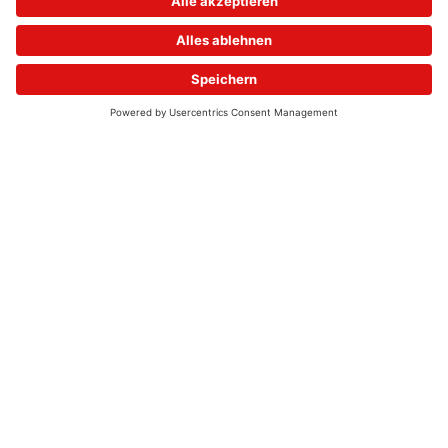
© 2026 - UKW-Frequenzen 100,4 & 99,4 & 90,8 | DAB+ | Alexa