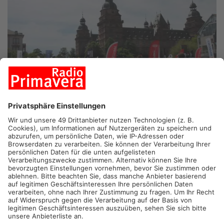
ASCHAFFENBURG.
Einmal mehr heißt es ab heute Mobilia in
Aschaffenburg. Die Automobil- und Zweiradschau beginnt am
Vormittag. Gleichzeitig sind zahlreiche Geschäfte heute offen.
In und um das Schloss Johannisburg präsentieren sich
zahlreiche Autohändler aus der Region mit ihren Modellen, von
denen immer mehr übrigens elektrisch sind. Mit der Mobilia
verbindet das Aschaffenburger Stadtmarketing inzwischen
regelmäßig einen verkaufsoffenen Sonntag, um noch mehr
Menschen in die Stadt zu locken. 350 Geschäfte in der
Innenstadt machen mit. Dazu auch die City-Galerie, die dieses