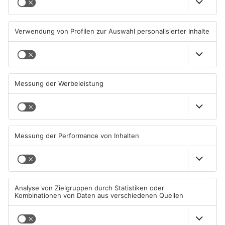
Feuerwerk löst wohl Brand in
Aschaffenburg: Prozess um
Aschaffenburg-Schweinheim
schweren E-Scooter-Raub
aus
beginnt
04.08.2026, 13:21 UHR IN
04.08.2026, 06:36 UHR IN
ASCHAFFENBURG
ASCHAFFENBURG
AB: Sperrmüllpresse brennt
AB: Aktion "Bewegung im
auf Recyclinghof
Park" startet
01.08.2026, 14:33 UHR IN
01.08.2026, 08:28 UHR IN
ASCHAFFENBURG
ASCHAFFENBURG