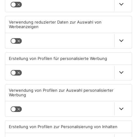
Miltenberg: Alkoholisierter
Zustand des Faulbacher
Rentner überschlägt sich bei
Gemeindewaldes soll erfasst
Autounfall
werden
04.08.2026, 13:30 UHR IN KREIS
04.08.2026, 06:33 UHR IN KREIS
MILTENBERG
MILTENBERG