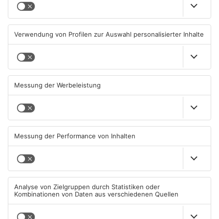
Sommerliche Temperaturen
Straße bei Windischbuchen
und jede Menge Live-Musik
wieder frei
01.08.2026, 21:20 UHR IN KREIS
31.07.2026, 11:48 UHR IN KREIS
MILTENBERG
MILTENBERG
Autofahrerin mit drei
Erlenbach: Dr. Dagmar
Promille in Eichenbühl
Sohlbach wird Leiterin der
gestoppt
Allgemein- und
Viszeralchirurgie