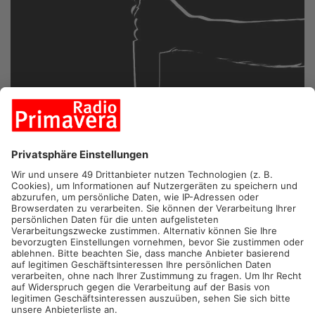
MÖMLINGEN.
Messer-Vorfall an einem Tiergehege in
Mömlingen. Ein Tierpfleger ist dort am Abend von einem
unbekannten Mann bedroht worden – verletzt wurde zum
Glück niemand.
Laut Polizei bemerkte ein Tierpfleger einen unbekannten Mann
an einem benachbarten Gehege. Dieser soll versucht haben,
über den Zaun zu klettern und so unerlaubt auf das Gelände zu
kommen. Als der Tierpfleger ihn darauf ansprach, eskalierte
die Situation offenbar: Der Unbekannte soll den Mitarbeiter
beleidigt und mit einem Messer bedroht haben. Der Tierpfleger