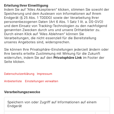
konnte den Mann aber auf Abstand halten und ihm das Messer
abnehmen. Danach flüchtete der Unbekannte zu Fuß. Verletzt
wurde glücklicherweise niemand, auch den Tieren ist nichts
passiert. Die Polizei ermittelt jetzt und sucht Zeugen.
Artikel teilen
ANZEIGE
Mehr aus Kreis
Miltenberg