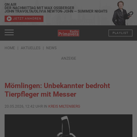
ON AIR
DER NACHMITTAG MIT MAX OSSBERGER
JOHN TRAVOLTA/OLIVIA NEWTON-JOHN — SUMMER NIGHTS
JETZT ANHÖREN
PLAYLIST
HOME
AKTUELLES
NEWS
ANZEIGE
Mömlingen: Unbekannter bedroht
Tierpfleger mit Messer
20.05.2026, 12:42 UHR IN
KREIS MILTENBERG