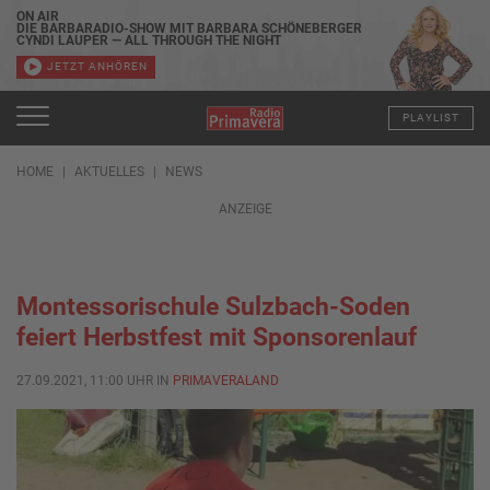
ON AIR
DIE BARBARADIO-SHOW MIT BARBARA SCHÖNEBERGER
CYNDI LAUPER — ALL THROUGH THE NIGHT
JETZT ANHÖREN
PLAYLIST
HOME
AKTUELLES
NEWS
ANZEIGE
Montessorischule Sulzbach-Soden
feiert Herbstfest mit Sponsorenlauf
27.09.2021, 11:00 UHR IN
PRIMAVERALAND