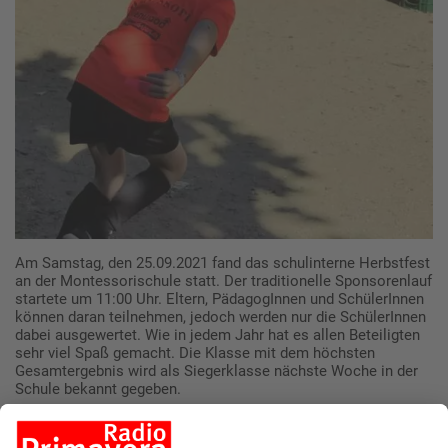
Am Samstag, den 25.09.2021 fand das schulinterne Herbstfest
an der Montessorischule statt. Der traditionelle Sponsorenlauf
startete um 11:00 Uhr. Eltern, PädagogInnen und SchülerInnen
können daran teilnehmen, jedoch werden nur die SchülerInnen
dabei ausgewertet. Wie in jedem Jahr hat es allen Beteiligten
sehr viel Spaß gemacht. Die Klasse mit dem höchsten
Gesamtergebnis wird als Siegerklasse nächste Woche in der
Schule bekannt gegeben.
In der Mittagspause konnte die Schulfamilie entspannt im
Schulhof eine Essens- und Ruhepause einlegen. Frau