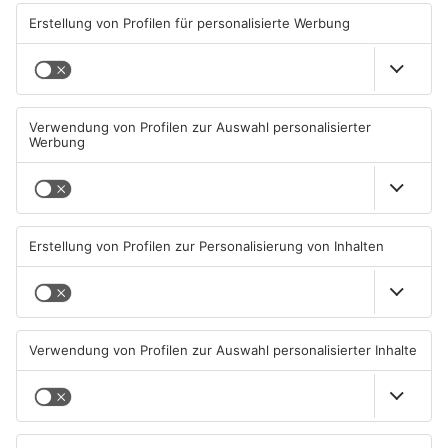
TOPNEWS
Diese Maislabyrinthe im
Ferienende: ADAC erwartet
Primaveraland haben schon
Stau-Wochenende im
geöffnet
Primaveraland
08.08.2026, 09:45 UHR IN
08.08.2026, 09:39 UHR IN
PRIMAVERALAND
PRIMAVERALAND
TOPNEWS