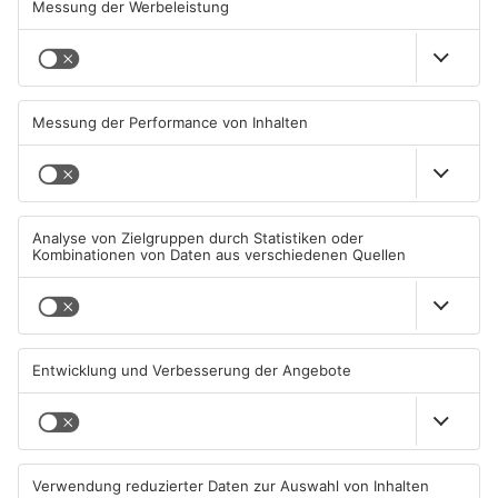
Beobachtungsflüge im
Müll wird in Kreisen
Primaveraland wegen
Aschaffenburg und
Waldbrandgefahr
Miltenberg früher abgeholt
08.08.2026, 09:33 UHR IN
07.08.2026, 09:25 UHR IN
PRIMAVERALAND
PRIMAVERALAND
TOPNEWS
TOPNEWS
Schwimmbäder im
Waldbrandgefahr im
Primaveraland weisen teils
Primaveraland bleibt
erhebliche Mängel auf
weiterhin sehr hoch