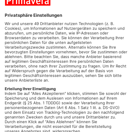
Bergmann, AOK-Direktorin, hat einen kurzen Vortrag über die
Förderung der Gemüseackerdemie gehalten, die mit dem
Kooperationspartner Ackerdemia e.V. umgesetzt wird. Carolin
Herbeck, Ackercoach, erläuterte der Schulfamilie die
praktische und theoretische Umsetzung.
Die Montessorischule nimmt mit der Sekundarstufe B und C
an dem Programm teil. Sie gründeten die Schülerfirma Monte
Müse und bewirtschaften auch in diesem Schuljahr den
Gemüseacker. Beim Herbstfest verkauften sie ihre
Gartenprodukte und versteigerten die selbst geernteten
Kürbisse.
„Selbstverständlich sollen die Kinder von ihrer Ernte auch
profitieren und so werden die Eltern als Abnehmer des
Gemüses in das Programm mit eingebunden“, erklärt die AOK-
Direktorin Daniela Bergmann.
Interessierte konnten sich im Anschluss der
Gartenbesichtigung anschließen.
Auf dem Herbstfest haben einige Arbeitskreise im Rahmen der
Elternarbeit mit einem Informationsstand interessierten Eltern
die Gelegenheit gegeben, in Kontakt zu treten. Am
Spendentisch konnten Eltern spenden, um geplante Themen