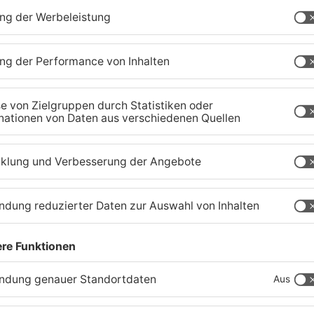
r
Regionalprojekt "Ich lebe
M
und arbeite in Schaafheim"
D
endet
g
05.08.2026, 06:58 UHR IN KREIS DARMSTADT-
04
DIEBURG
D