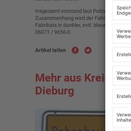
Insgesamt entstand laut Polizei ein Scha
Zusammenhang wird der Fahrer des vora
Fabrikats in dunkler, evtl. blauer Farbgeb
06071 / 9656-0.
Artikel teilen
Mehr aus Kreis Da
Dieburg