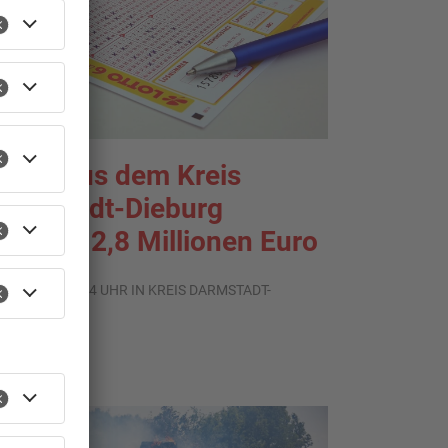
ann aus dem Kreis
armstadt-Dieburg
ewinnt 2,8 Millionen Euro
.08.2026, 09:24 UHR IN KREIS DARMSTADT-
IEBURG
TOPNEWS