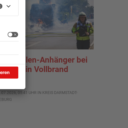
trohballen-Anhänger bei
ieburg in Vollbrand
.07.2026, 05:41 UHR IN KREIS DARMSTADT-
IEBURG