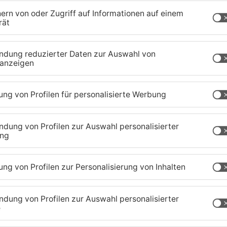
den von etwa 2.000 Euro. In diesem
usfahrenden PKW, vermutlich ausländischen
ung, als Zeuge gesucht: Polizeistation Dieburg
rmstadt-