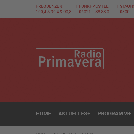
FREQUENZEN:
FUNKHAUS TEL
STAUH
100,4 & 99,4 & 90,8
06021 – 38 83 0
0800 –
HOME
AKTUELLES
+
PROGRAMM
+