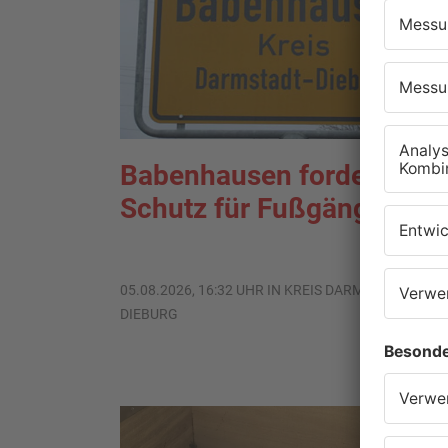
Babenhausen fordert meh
Schutz für Fußgänger
05.08.2026, 16:32 UHR IN KREIS DARMSTADT-
DIEBURG