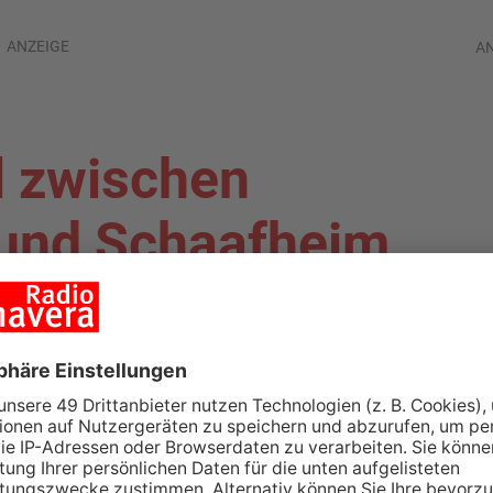
ANZEIGE
A
l zwischen
und Schaafheim
URG