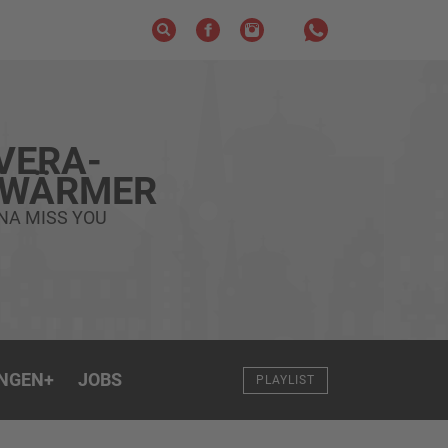
VERA-
HWÄRMER
NNA MISS YOU
NGEN
+
JOBS
PLAYLIST