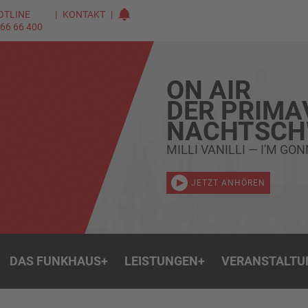
OTLINE
KONTAKT
 66 66 400
ON AIR
DER PRIMA
NACHTSC
MILLI VANILLI — I'M GO
JETZT ANHÖREN
DAS FUNKHAUS
+
LEISTUNGEN
+
VERANSTALTU