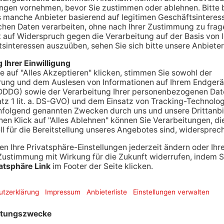
n Babenhausen und Schaafheim ist am Abend ein
worden. Ein 32-jähriger Autofahrer aus
berholen an – zeitgleich mit dem 22-Jährigen
bei verletzte sich der Motorradfahrer aus