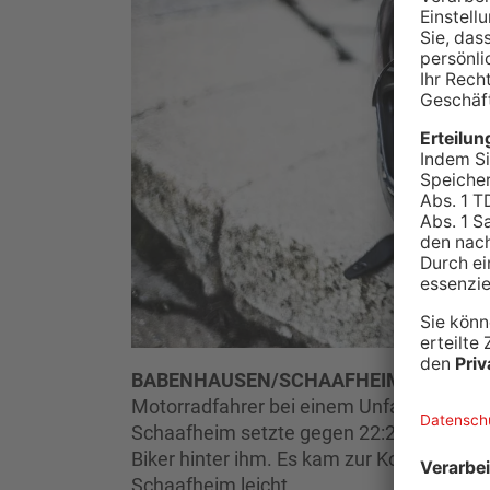
BABENHAUSEN/SCHAAFHEIM.
Zwische
Motorradfahrer bei einem Unfall verletzt 
Schaafheim setzte gegen 22:20 Uhr zum Ü
Biker hinter ihm. Es kam zur Kollision, da
Schaafheim leicht.