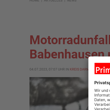
HOME
AKTUELLES
NEWS
Motorradunfal
Babenhausen 
04.07.2023, 07:07 UHR IN
KREIS DARMSTADT-DIEB