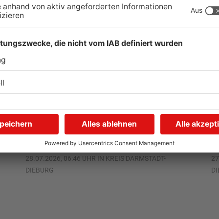
Groß-Umstadt: Neuer
S
Bauabschnitt für
D
Trinkwasserleitung
28.07.2026, 06:46 UHR IN KREIS DARMSTADT-
27
DIEBURG
D