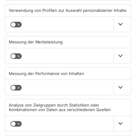
Hier brauchen Autofahrer in
IHK registriert mehr
Rodgau jetzt mehr Geduld
Unternehmensgründungen
im Kreis Offenbach
04.08.2026, 06:47 UHR IN KREIS
04.08.2026, 06:41 UHR IN KREIS
OFFENBACH
OFFENBACH