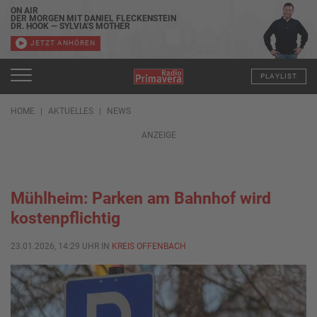
ON AIR
DER MORGEN MIT DANIEL FLECKENSTEIN
DR. HOOK — SYLVIA'S MOTHER
JETZT ANHÖREN
PLAYLIST
HOME
AKTUELLES
NEWS
ANZEIGE
Mühlheim: Parken am Bahnhof wird
kostenpflichtig
23.01.2026, 14:29 UHR IN
KREIS OFFENBACH