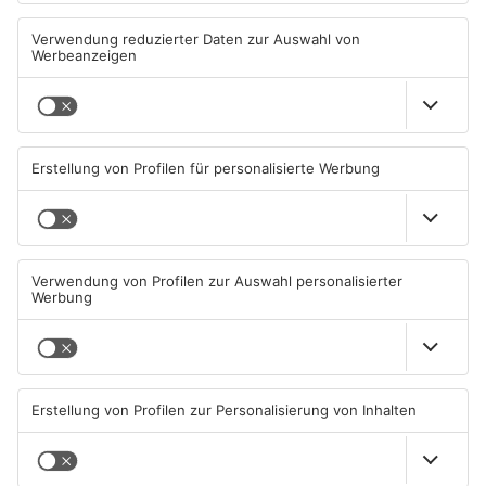
belastet
06.08.2026, 13:56 UHR IN KREIS
06.08.2026, 06:45 UHR IN KREIS
OFFENBACH
OFFENBACH
Senior vor Offenbacher Bank
Igel verursacht
abgelenkt und bestohlen
Polizeieinsatz in Mühlheimer
Supermarkt
05.08.2026, 13:42 UHR IN KREIS
04.08.2026, 07:54 UHR IN KREIS
OFFENBACH
OFFENBACH