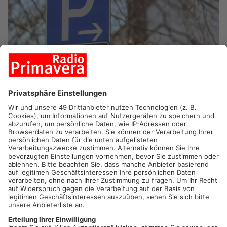
MÜHLHEIM.
Ärger um den Park-and-Ride-Parkplatz am
Mühlheimer Bahnhof. Pendler sollen dort künftig fürs Parken
zahlen. Verantwortlich dafür ist offenbar die Deutsche Bahn.
Denn der Pachtvertrag des Parkplatzes wurde gegen den Willen
der Stadt nach 30 Jahren gekündigt.
Artikel teilen