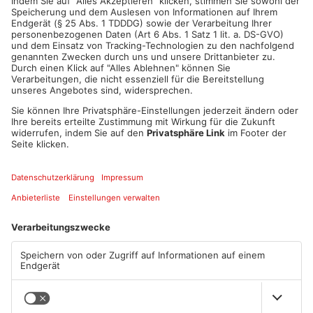
ANZEIGE
Mehr aus Kreis
Offenbach
Einbruch ins Seligenstädter
Trinkwasserbrunnen in
Jugendzentrum scheitert
Obertshausen mit Keimen