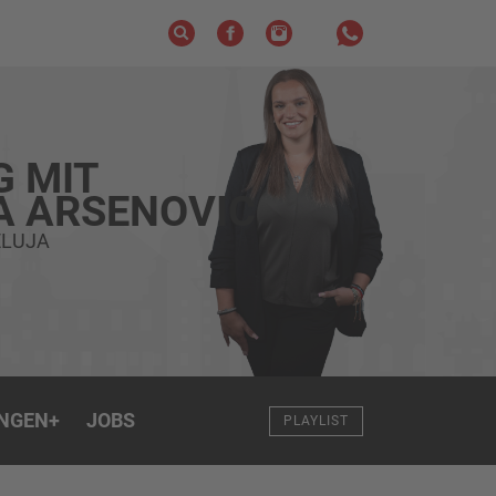
G MIT
A ARSENOVIC
ELUJA
NGEN
+
JOBS
PLAYLIST