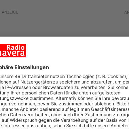
ANZEIGE
A
xhibitionist in
festgenommen