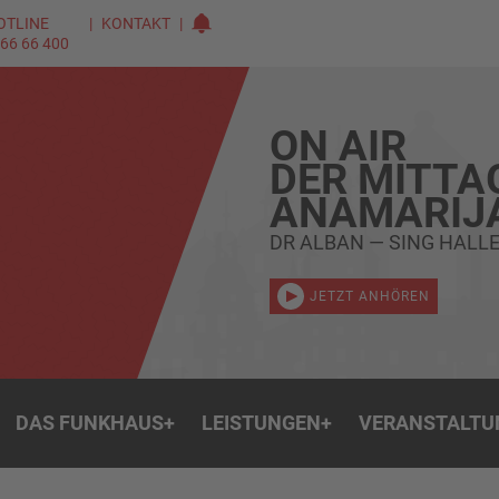
OTLINE
KONTAKT
 66 66 400
ON AIR
DER MITTA
ANAMARIJ
DR ALBAN — SING HALL
JETZT ANHÖREN
DAS FUNKHAUS
+
LEISTUNGEN
+
VERANSTALTU