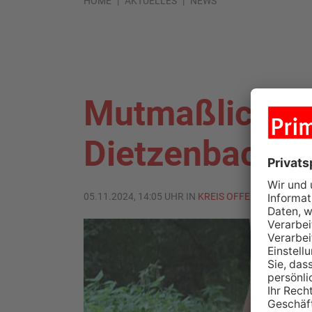
HOME
AKTUELLES
NEWS
Mutmaßlicher E
Dietzenbach 
05.11.2024, 14:05 UHR IN
KREIS OFFENBACH