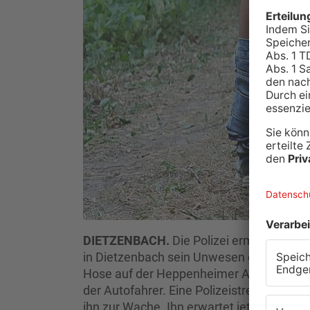
DIETZENBACH.
Die Polizei ermittelt geg
in Dietzenbach sein Unwesen getrieben ha
Hose auf der Heppenheimer Allee herunt
der Autofahrer. Eine Polizeistreife konn
ihn zur Wache. Ihn erwartet jetzt ein Stra