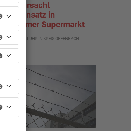
gel verursacht
olizeieinsatz in
ühlheimer Supermarkt
.08.2026, 07:54 UHR IN KREIS OFFENBACH