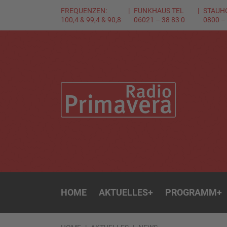
FREQUENZEN:
FUNKHAUS TEL
STAUH
100,4 & 99,4 & 90,8
06021 – 38 83 0
0800 –
HOME
AKTUELLES
+
PROGRAMM
+