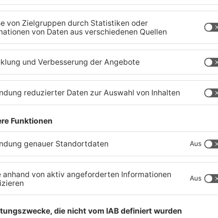
Senior vor Offenbacher
I
Bank abgelenkt und
P
bestohlen
M
05.08.2026, 13:42 UHR IN KREIS OFFENBACH
04