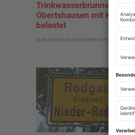
Trinkwasserbrunnen in
Obertshausen mit Keimen
belastet
06.08.2026, 06:45 UHR IN KREIS OFFENBACH