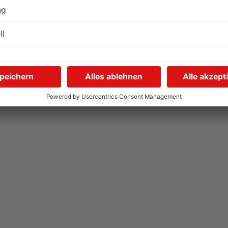
IHK registriert mehr
N
Unternehmensgründungen
s
im Kreis Offenbach
D
04.08.2026, 06:41 UHR IN KREIS OFFENBACH
03