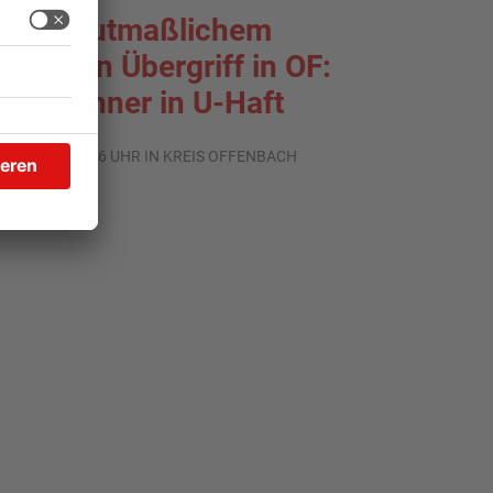
ach mutmaßlichem
exuellen Übergriff in OF:
rei Männer in U-Haft
.08.2026, 16:36 UHR IN KREIS OFFENBACH