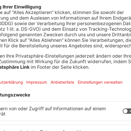
en einen mutmaßlichen Exhibitionisten, der gestern
ben soll. Laut Zeugen ließ der 53-Jährige seine
er und machte dabei Hüftbewegungen in Richtung
te den Verdächtigen ausfindig machen und brachte
fverfahren.