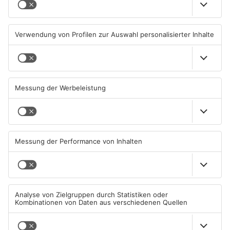
Wächtersbacher
Neue Sperrungen rund um
Schwimmbad bleibt heute
Biebergemünd
geschlossen
05.08.2026, 07:31 UHR IN MAIN-
02.08.2026, 08:33 UHR IN MAIN-
KINZIG-KREIS
KINZIG-KREIS
TOPNEWS
Gleisarbeiten sollen
Wo ist Selena Fröhlich aus
Feldbrand in Nidderau
Großkrotzenburg?
ausgelöst haben
31.07.2026, 06:25 UHR IN MAIN-
29.07.2026, 16:32 UHR IN MAIN-