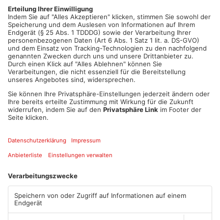
weiteres Zufallsopfer sei er massiv mit einem Schlagstock
losgegangen. Aktuell sitzt der Angeklagte in
Untersuchungshaft.
Artikel teilen
ANZEIGE
Mehr aus Main-
Kinzig-Kreis