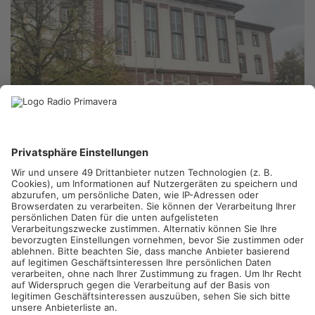
LANDGERICHT HANAU
HANAU.
Ein Hanauer soll zwei Personen heftig geschlagen
und seine damalige Freundin vergewaltigt haben. Dafür muss
er sich ab heute vor dem Landgericht verantworten. Laut
Anklage hat der Mann seine Exfreundin zunächst bedroht und
sie dann im Kofferraum ihres Autos vergewaltigt – dadurch sei
die Frau schwanger geworden. Der Angeklagte hätte sie dann
zu einem Schwangerschaftsabbruch genötigt.
Außerdem soll er in Hanau betrunken auf einen Mann
eingeprügelt und ihm mit dem Tod gedroht haben. Auf ein