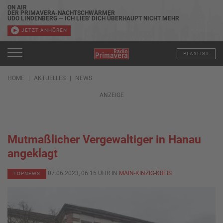
ON AIR
DER PRIMAVERA-NACHTSCHWÄRMER
UDO LINDENBERG — ICH LIEB' DICH ÜBERHAUPT NICHT MEHR
JETZT ANHÖREN
PLAYLIST
HOME
AKTUELLES
NEWS
ANZEIGE
Mutmaßlicher Vergewaltiger in Hanau
angeklagt
07.06.2023, 06:15 UHR IN
MAIN-KINZIG-KREIS
TOPNEWS