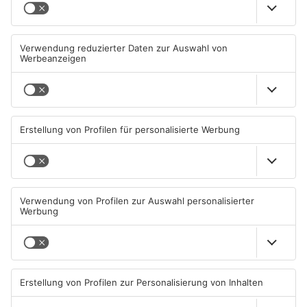
Wasserrohrbruch in
Einbruch ins Seligenstädter
Offenbach - mehrere Keller
Jugendzentrum scheitert
geflutet
08.08.2026, 15:18 UHR IN KREIS
06.08.2026, 13:56 UHR IN KREIS
OFFENBACH
OFFENBACH