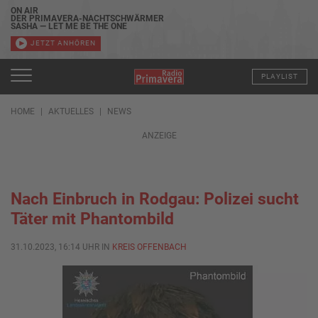
ON AIR
DER PRIMAVERA-NACHTSCHWÄRMER
SASHA — LET ME BE THE ONE
JETZT ANHÖREN
PLAYLIST
HOME
AKTUELLES
NEWS
ANZEIGE
Nach Einbruch in Rodgau: Polizei sucht
Täter mit Phantombild
31.10.2023, 16:14 UHR IN
KREIS OFFENBACH