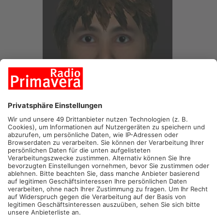
RODGAU.
Nach einem Einbruch in einem Wohnhaus in Rodgau
sucht die Polizei jetzt per Phantomfoto nach dem Einbrecher.
Der Mann ist bereits Anfang August in ein Haus in Hainhausen
eingedrungen, wurde allerdings von den Bewohnern in die
Flucht geschlagen.
Die Ermittler fragen nun:
-Wer kennt Personen, die dem Phantombild ähneln?
-Wer hat Kenntnis von der Tat und kann Angaben zum Täter