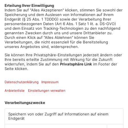
machen?
Hinweise nimmt die Kriminalpolizei Offenbach unter der
Rufnummer 0698098-1234 entgegen.
Artikel teilen
ANZEIGE
Mehr aus Kreis
Offenbach