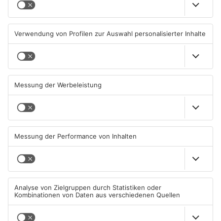
Trinkwasserbrunnen in
Senior vor Offenbacher Bank
Obertshausen mit Keimen
abgelenkt und bestohlen
belastet
06.08.2026, 06:45 UHR IN KREIS
05.08.2026, 13:42 UHR IN KREIS
OFFENBACH
OFFENBACH
Igel verursacht
Hier brauchen Autofahrer in
Polizeieinsatz in Mühlheimer
Rodgau jetzt mehr Geduld
Supermarkt
04.08.2026, 07:54 UHR IN KREIS
04.08.2026, 06:47 UHR IN KREIS