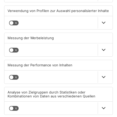
KINZIG-KREIS
KINZIG-KREIS
Grundschule in Freigericht
Freigericht: Einbrecher
verwüstet
plündern Spielhalle
29.07.2026, 06:39 UHR IN MAIN-
28.07.2026, 07:36 UHR IN MAIN-
KINZIG-KREIS
KINZIG-KREIS