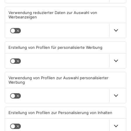
Wächtersbacher
Neue Sperrungen rund um
Schwimmbad bleibt heute
Biebergemünd
geschlossen
05.08.2026, 07:31 UHR IN MAIN-
02.08.2026, 08:33 UHR IN MAIN-
KINZIG-KREIS
KINZIG-KREIS
TOPNEWS
Gleisarbeiten sollen
Wo ist Selena Fröhlich aus
Feldbrand in Nidderau
Großkrotzenburg?
ausgelöst haben
31.07.2026, 06:25 UHR IN MAIN-
29.07.2026, 16:32 UHR IN MAIN-