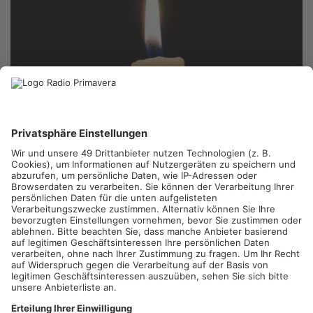
BRUCHKÖBEL.
Nach dem Frontalcrash auf der B45 bei
Bruchköbel ist die 55-jährige Autofahrerin gestorben. Wie die
Polizei jetzt mitteilt, erlag die Frau im Krankenhaus ihren
schweren Verletzungen. In der Nacht von Dienstag auf
Mittwoch waren zwischen Bruchköbel und Roßdorf zwei Autos
frontal zusammengestoßen. Auch ein 27-jähriger Autofahrer
wurde dabei schwer verletzt. Warum es zu dem Unfall kam, ist
weiterhin unklar. Die Polizei sucht nach wie vor Zeugen.
Artikel teilen