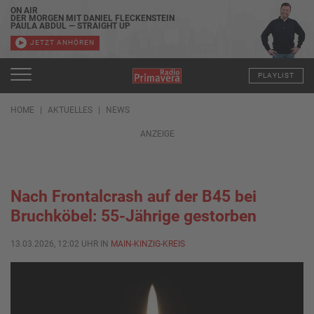
ON AIR
DER MORGEN MIT DANIEL FLECKENSTEIN
PAULA ABDUL — STRAIGHT UP
JETZT ANHÖREN
PLAYLIST
HOME
AKTUELLES
NEWS
ANZEIGE
Nach Frontalcrash auf der B45 bei
Bruchköbel: 55-Jährige gestorben
13.03.2026, 12:02 UHR IN
MAIN-KINZIG-KREIS