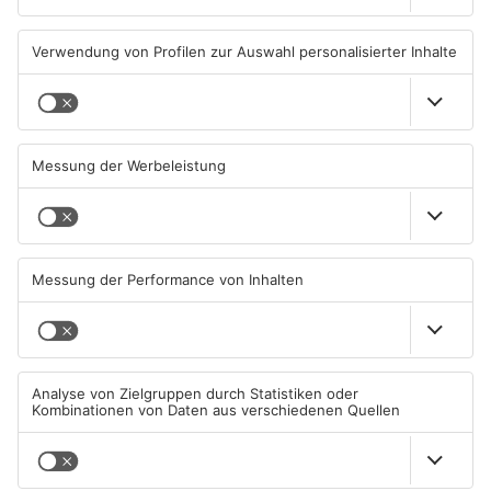
05.08.2026, 12:47 UHR IN HANAU
05.08.2026, 06:31 UHR IN HANAU
TOPNEWS
Hanau: Rettungswagen
Hanau: Blindgänger in der
werden künftig durch KI
Nähe der
unterstützt
Hauptbahnhofbrücke?
04.08.2026, 17:37 UHR IN HANAU
03.08.2026, 07:32 UHR IN HANAU