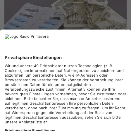
HANAU.
Gleich zweimal haben Polizisten im Primaveraland
jüngst Drogendealern das Handwerk gelegt. In Hanau fanden
sie Drogen im Wert von mehreren zehntausend Euro – in
Dietzenbach wurden drei Männer festgenommen. Nach einem
Hinweis durchsuchten Beamte ein Lager „Vor der
Kinzigbrücke“ in Hanau und wurden prompt fündig: Im Raum
befand sich neben Heroin, Kokain und Haschisch auch das
dazugehörige Equipment. Wem das Drogen-Lager gehört, ist
aber noch unklar. Wie am Nachmittag bekannt wurde, konnten
Polizisten auch drei mutmaßliche Drogendealer in Dietzenbach
festnehmen.
Die 20-, 24- und 30-Jährigen sollen auf einem