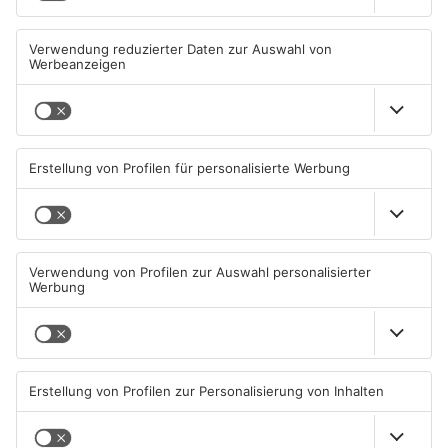
Streit eskaliert in Hanau -
Hanau: Kleinkraftradfahrer
Polizei sucht Zeugen
mit 101 km/h erwischt
06.08.2026, 11:30 UHR IN HANAU
05.08.2026, 13:36 UHR IN HANAU
TOPNEWS
TOPNEWS
Frau in Hanau gewaltsam
Prozess in Hanau:
umgekommen: Mann
Versuchter Totschlag mit
festgenommen
Glasflasche