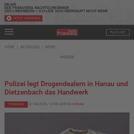
ON AIR
DER PRIMAVERA-NACHTSCHWÄRMER
UDO LINDENBERG — ICH LIEB' DICH ÜBERHAUPT NICHT MEHR
JETZT ANHÖREN
PLAYLIST
HOME
AKTUELLES
NEWS
ANZEIGE
Polizei legt Drogendealern in Hanau und
Dietzenbach das Handwerk
07.04.2026, 14:58 UHR IN
HANAU
TOPNEWS