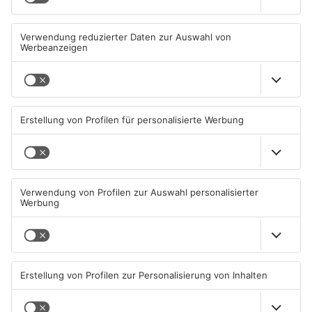
25. Stadtfest Alzenau mit
Kahlgrund-Gemeinden
nur einem Schlag offiziell
wollen künftig enger
eröffnet
zusammenarbeiten
08.08.2026, 00:05 UHR IN KREIS
07.08.2026, 16:15 UHR IN KREIS
ASCHAFFENBURG
ASCHAFFENBURG
TOPNEWS
Kein Abschlussfeuerwerk
Neue Baugrundstücke für
beim Alzenauer Stadtfest
junge Familien in
wegen Trockenheit
Heimbuchenthal?