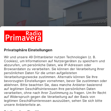
LAUFACH.
Nach den Protestaktionen am Mittwoch beim
Laufacher Standort der Firma Düker, suchen die Mitarbeiter
jetzt selbst nach einem neuen Investor. Am morgigen Samstag
soll eine Anzeige in einer Würzburger Tageszeitung erscheinen,
um auf die Notsituation der Belegschaft aufmerksam machen.
Das Gießerei-Unternehmen aus Karlstadt teilte vor wenigen
Tagen mit, dass ein Viertel der Stellen in Laufach abgebaut
werden sollen. Der Hauptstandort in Karlstadt soll sogar
komplett geschlossen werden.