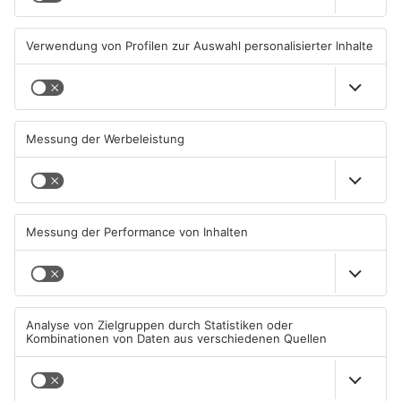
07.08.2026, 08:15 UHR IN KREIS
06.08.2026, 11:39 UHR IN KREIS
ASCHAFFENBURG
ASCHAFFENBURG
TOPNEWS
Tante Enso übernimmt
Großbaustelle auf A3
einzigen Supermarkt in
zwischen Hösbach und
Pflaumheim
Stockstadt
06.08.2026, 05:30 UHR IN KREIS
03.08.2026, 15:57 UHR IN KREIS
ASCHAFFENBURG
ASCHAFFENBURG