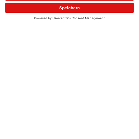
© 2026 - UKW-Frequenzen 100,4 & 99,4 & 90,8 | DAB+ | Alexa
Allgemeine Kontaktnummer
06021 – 38 83 0