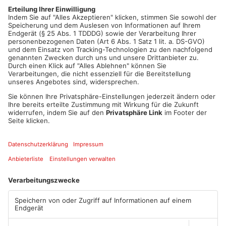
Dietzenbach, Seligenstadt und Langenselbold. Edeka und Rewe
wollen zwar große Teile von Tegut übernehmen, dafür läuft
aber weiter die Prüfung durch das Bundeskartellamt.
Artikel teilen
ANZEIGE
Mehr aus
Primaveraland
TOPNEWS