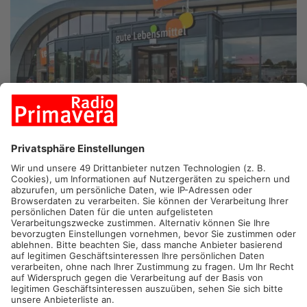
BIEBERGEMÜND/GROSSOSTHEIM/STEINAU.
Für drei Tegut-
Märkte im Primaveraland ist die Zukunft geklärt.
Biebergemünd-Bieber, Großostheim-Pflaumheim und Steinau
sollen zu Tante Enso werden. Das Bundeskartellamt hat die
Übernahme von insgesamt 36 Tegut-Standorten freigegeben.In
Bieber ist die Unterstützung besonders groß: Mehr als 1.000
Menschen haben sich dort als Teilhaber registriert, berichtet
die GNZ.
Was aus vielen anderen Tegut-Märkten in der Region wird, ist
noch offen. Etwa in Aschaffenburg-Damm, Hanau,