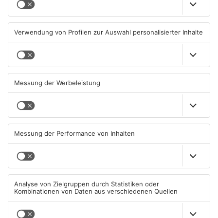
Beobachtungsflüge im
Müll wird in Kreisen
Primaveraland wegen
Aschaffenburg und
Waldbrandgefahr
Miltenberg früher abgeholt
08.08.2026, 09:33 UHR IN
07.08.2026, 09:25 UHR IN
PRIMAVERALAND
PRIMAVERALAND
TOPNEWS
TOPNEWS
Schwimmbäder im
Waldbrandgefahr im
Primaveraland weisen teils
Primaveraland bleibt
erhebliche Mängel auf
weiterhin sehr hoch
06.08.2026, 06:37 UHR IN
06.08.2026, 06:34 UHR IN