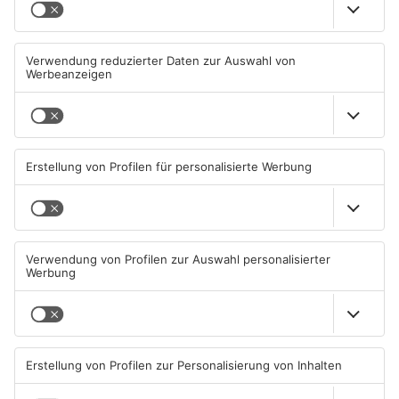
Diese Maislabyrinthe im
Ferienende: ADAC erwartet
Primaveraland haben schon
Stau-Wochenende im
geöffnet
Primaveraland
08.08.2026, 09:45 UHR IN
08.08.2026, 09:39 UHR IN
PRIMAVERALAND
PRIMAVERALAND
TOPNEWS