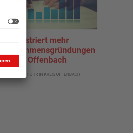
HK registriert mehr
nternehmensgründungen
m Kreis Offenbach
.08.2026, 06:41 UHR IN KREIS OFFENBACH