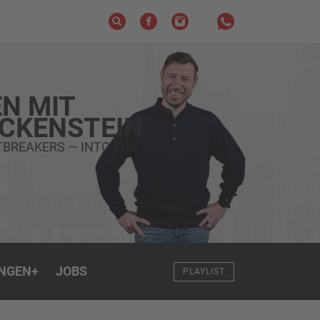
N MIT
ECKENSTEIN
TBREAKERS — INTO THE
NGEN
+
JOBS
PLAYLIST