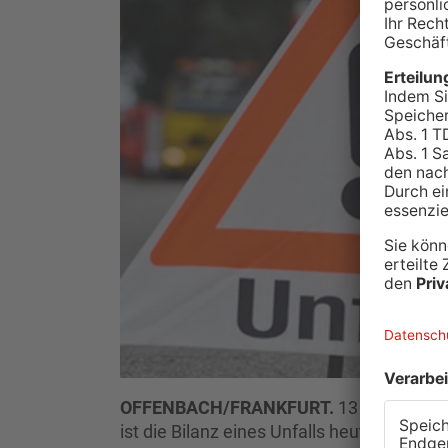
OFFENBACH/FRANKFURT.
13 Kilometer 
ist die Bilanz eines Unfalls heute Morgen a