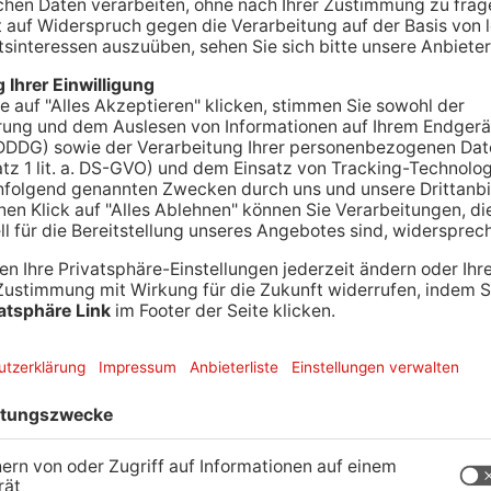
Stau und über eine Stunde Zeitverzögerung – das
uf der A3 Richtung Frankfurt. Laut Polizei ist es in