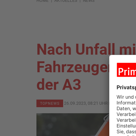
HOME
AKTUELLES
NEWS
Nach Unfall mi
Fahrzeugen: V
der A3
26.09.2023, 08:21 UHR IN
KREIS OF
TOPNEWS