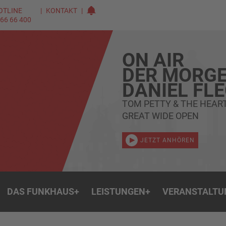
OTLINE
KONTAKT
 66 66 400
ON AIR
DER MORGE
DANIEL FL
TOM PETTY & THE HEAR
GREAT WIDE OPEN
JETZT ANHÖREN
DAS FUNKHAUS
+
LEISTUNGEN
+
VERANSTALTU