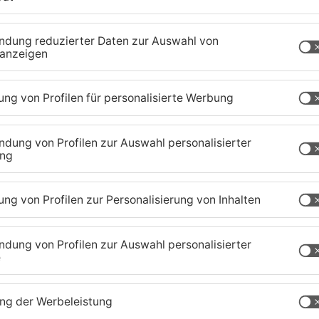
 Offenbacher Kreuz und Frankfurt-Süd zu einem
abei wurden mehrere Menschen leicht verletzt.
te sich zeitweise bis zur Ratsstätte Weiskirchen
en komplett überlastet. Außerdem kam es auch
blichen Behinderungen.
fenbach