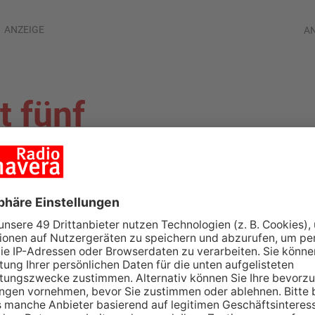
ANZEIGE
A
t fünf
erkehrschaos auf
FENBACH