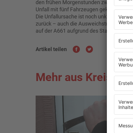
den frühen Morgenstunden zwischen dem
Unfall mit fünf Fahrzeugen gekommen. D
Die Unfallursache ist noch unklar. Es stau
zurück – auch die Ausweichstrecken war
auf der A661 aufgrund des Staus zu erhe
Artikel teilen
Mehr aus Kreis Of