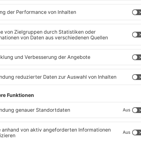
er
Trinkwasserbrunnen in
S
Obertshausen mit Keimen
B
belastet
b
06.08.2026, 06:45 UHR IN KREIS OFFENBACH
05