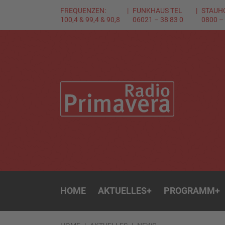
FREQUENZEN:
FUNKHAUS TEL
STAUH
100,4 & 99,4 & 90,8
06021 – 38 83 0
0800 –
HOME
AKTUELLES
+
PROGRAMM
+