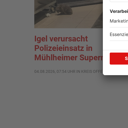
Igel verursacht
Polizeieinsatz in
Mühlheimer Supermarkt
04.08.2026, 07:54 UHR IN KREIS OFFENBACH