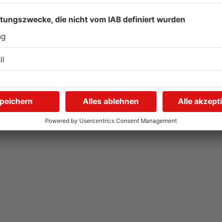
Hier brauchen Autofahrer
I
in Rodgau jetzt mehr
U
Geduld
i
04.08.2026, 06:47 UHR IN KREIS OFFENBACH
04