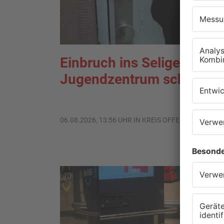
Einbruch ins Seligenstädt
Jugendzentrum scheitert
06.08.2026, 13:56 UHR IN KREIS OFFENBACH