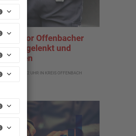
enior vor Offenbacher
ank abgelenkt und
estohlen
.08.2026, 13:42 UHR IN KREIS OFFENBACH