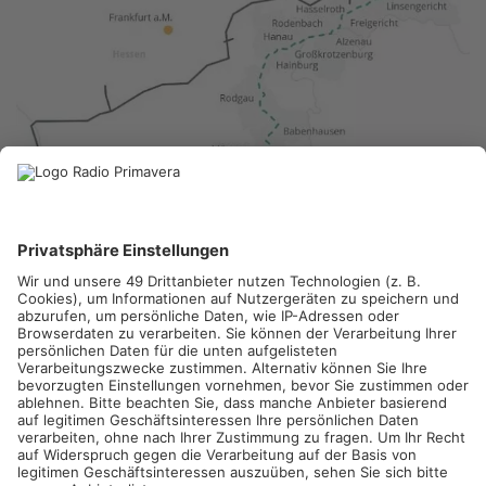
PRIMAVERALAND.
Eine 117 Kilometer lange Gasleitung will
der Netzbetreiber terranets BW quer durchs Primaveraland
ziehen. Ab heute können sich die Anwohner der betroffenen
Kommunen die genauen Trassenverläufe anschauen:
https://www.terranets-bw.de/un...
Die neue Leitung, in der Erdgas und auch Wasserstoff
transportiert werden kann, soll vom mittleren Kinzigtal aus
über Freigericht nach Großkrotzenburg führen. Nach der Main-
Unterquerung am Kraftwerk Staudinger geht es weiter an
Hainburg und Seligenstadt vorbei nach Rodgau-Dudenhofen,