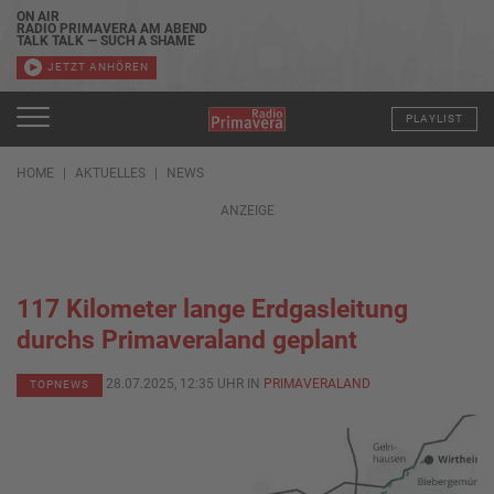
ON AIR
RADIO PRIMAVERA AM ABEND
TALK TALK — SUCH A SHAME
JETZT ANHÖREN
PLAYLIST
HOME
AKTUELLES
NEWS
ANZEIGE
117 Kilometer lange Erdgasleitung
durchs Primaveraland geplant
28.07.2025, 12:35 UHR IN
PRIMAVERALAND
TOPNEWS