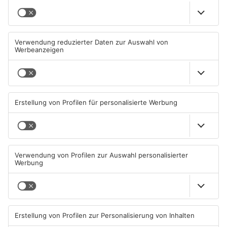
TOPNEWS
TOPNEWS
Schwimmbäder im
Waldbrandgefahr im
Primaveraland weisen teils
Primaveraland bleibt
erhebliche Mängel auf
weiterhin sehr hoch
06.08.2026, 06:37 UHR IN
06.08.2026, 06:34 UHR IN
PRIMAVERALAND
PRIMAVERALAND
TOPNEWS