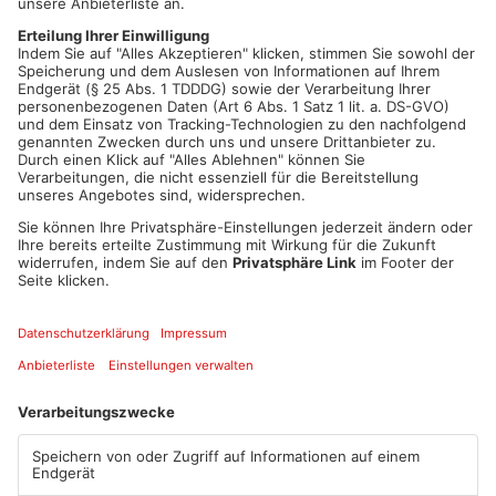
vorbei an Babenhausen und Dieburg bis ins südhessische
Lampertheim. Wohngebiete werden von der Leitung nicht
tangiert, verspricht terranets BW. Schon im Herbst wollen die
Bautrupps loslegen, und 2026 mit der Leitung fertig sein. Am
bayerischen Untermain sind weitere Wasserstoff-Leitungen
geplant. Es gibt zwar noch nichts Konkretes. Aber 2030 soll
der Wasserstoff auch hier langfließen.
Artikel teilen
ANZEIGE
Mehr aus
Primaveraland