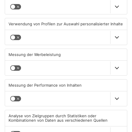
Brände in Seligenstadt,
Gewässer im Primaveraland
Waldaschaff und zwischen
leiden unter Trockenheit
Hanau und Kahl
05.08.2026, 06:36 UHR IN
04.08.2026, 15:07 UHR IN
PRIMAVERALAND
PRIMAVERALAND
TOPNEWS
Kliniken im Primaveraland
Schüsse in Langenselbold,