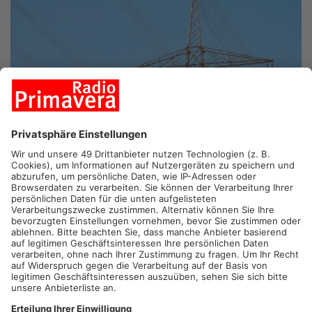
ASCHAFFENBURG/RÖDERMARK.
Zwischen Aschaffenburg
und Rödermark sind heute und morgen vermehrt Helikopter
am Himmel zu sehen. Grund dafür: Das Unternehmen Amprion
will ein Höhenprofil auf dieser Strecke erstellen. Damit will der
Übertragungsnetzbetreiber die Grundlage für eine neue
Hochspannungsleitung schaffen.
Artikel teilen