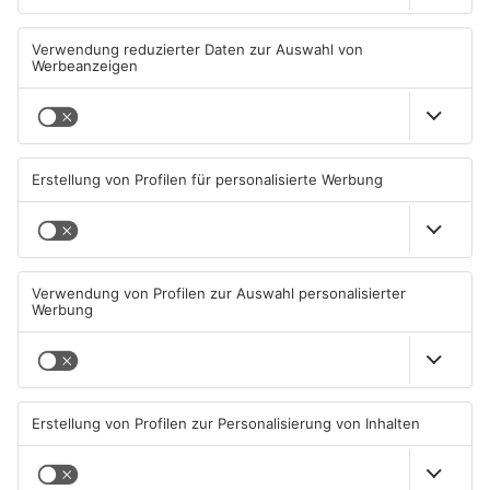
Müll wird in Kreisen
Schwimmbäder im
Aschaffenburg und
Primaveraland weisen teils
Miltenberg früher abgeholt
erhebliche Mängel auf
07.08.2026, 09:25 UHR IN
06.08.2026, 06:37 UHR IN
PRIMAVERALAND
PRIMAVERALAND
TOPNEWS
TOPNEWS
Waldbrandgefahr im
Brände in Seligenstadt,
Primaveraland bleibt
Waldaschaff und zwischen
weiterhin sehr hoch
Hanau und Kahl
06.08.2026, 06:34 UHR IN
05.08.2026, 06:36 UHR IN
PRIMAVERALAND
PRIMAVERALAND