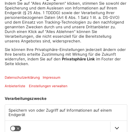
ANZEIGE
Mehr aus
Primaveraland
TOPNEWS