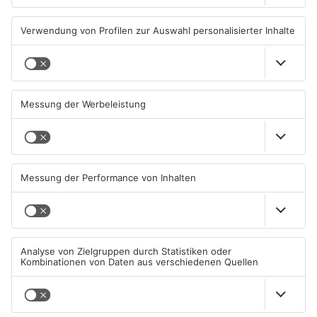
TOPNEWS
Gewässer im Primaveraland
Kliniken im Primaveraland
leiden unter Trockenheit
melden mehr Patienten
durch Hitze
04.08.2026, 15:07 UHR IN
04.08.2026, 07:50 UHR IN
PRIMAVERALAND
PRIMAVERALAND