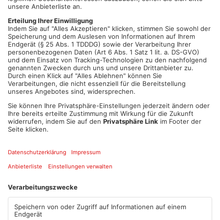
die Liste ins Parlament einziehen.
Liam Ullrich und Heico Becker für die Freien Wähler
Auch die Freien Wähler im Main-Kinzig-Kreis könnten zwei
Abgeordnete nach Berlin entsenden. Liam Ullrich aus
Gelnhausen steht auf Platz 8 der Landesliste und Heico
Becker, ein Bauunternehmer aus Maintal, auf Platz 10. Die
Chancen dieser beiden hängen von den Ergebnissen der Freien
Wähler in Bayern ab, die dort voraussichtlich drei
Direktmandate erhalten könnten.
Artikel teilen
ANZEIGE