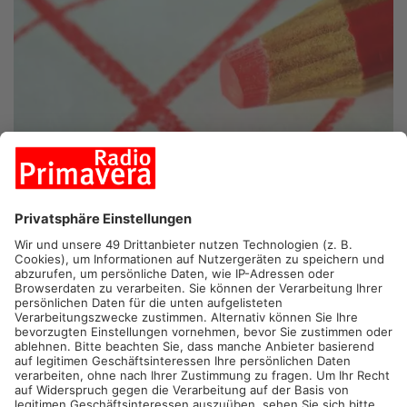
LINSENGERICHT/MAINTAL/GELNHAUSEN.
Im kommenden
Februar könnten aus dem Primaveraland einige neue Gesichter
in den Bundestag einziehen, wie eine Recherche von Radio
Primavera ergab. Besonders Kandidaten aus dem Main-Kinzig-
Kreis haben große Chancen, sich ein Direktmandat zu sichern.
Jürgen Mohn von der AfD
Der Linsengerichter Jürgen Mohn tritt für die AfD als
Direktkandidat an. Außerdem steht er auf Platz 11 der
hessischen Landesliste. Aufgrund der derzeitigen
Umfragewerte könnte er mit einem Direktmandat oder durch