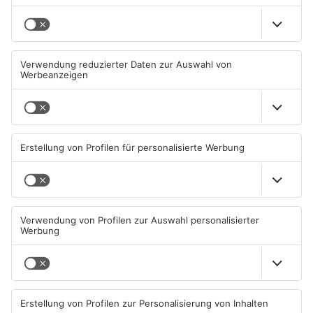
Mehr aus
Primaveraland
TOPNEWS
TOPNEWS
Schwimmbäder im
Waldbrandgefahr im
Primaveraland weisen teils
Primaveraland bleibt
erhebliche Mängel auf
weiterhin sehr hoch
06.08.2026, 06:37 UHR IN
06.08.2026, 06:34 UHR IN
PRIMAVERALAND
PRIMAVERALAND
TOPNEWS