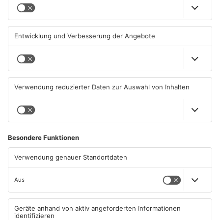
Kliniken im Primaveraland
Schüsse in Langenselbold,
melden mehr Patienten
Gelnhausen, Linsengericht
durch Hitze
und Miltenberg
04.08.2026, 07:50 UHR IN
03.08.2026, 13:00 UHR IN
PRIMAVERALAND
PRIMAVERALAND