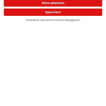
© 2026 - UKW-Frequenzen 100,4 & 99,4 & 90,8 | DAB+ | Alexa
Allgemeine Kontaktnummer