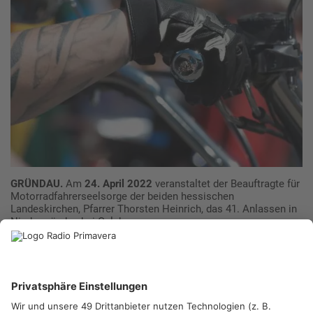
GRÜNDAU.
Am
24. April 2022
veranstaltet der Beauftragte für
Motorradfahrerseelsorge der beiden hessischen
Landeskirchen, Pfarrer Thorsten Heinrich, das 41. Anlassen in
Niedergründau bei Gelnhausen.
Nach zwei Jahren Pause durch die Coronapandemie wollen wir
unter dem Titel “Neustart…“ die Biker zum Gottesdienst und
Korso einladen
. Ein Fest und Nachtreffen in Gelnhausen auf
dem Festplatz findet dieses Jahr nicht statt.
Der Gottesdienst, der um 12.00 Uhr beginnt, wird wieder von