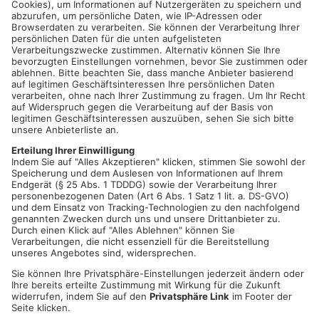
der Band „Reflex“ musikalisch umrahmt und auch eine
Bikerhochzeit wird gefeiert. Es geht bei diesem Anlassen
darum, Frieden und Rüchsichtsnahme auf die Straßen zu
bringen und sich gegen Rasen und Agression im
Straßenverkehr zu positionieren. Die Schirmherrschaft bei
dieser Veranstaltung hat wie auch in den Jahren zuvor Bettina
Müller MDB.
Der Korso wird in diesen Jahr - bedingt durch
Straßenbauarbeiten - zum Teil einen anderen Verlauf nehmen.
Der Korso startet unter Führung der hessischen
Motorradkradstaffel um ca 14.00 Uhr und hat folgenden
Verlauf. Start: Bergkirche Lerchenweg, Birkenweg,
Rothenberger Str. Baumwiesenhof, Ronneburg, Eckertshausen,
Langen-Bergheim, Marköbel, Hüttengesäß zurück zur
Bergkirche. Über die Bundesstraße Richtung HEM
Tankstelle/Bergkirche.
Die bewährte und erfolgreiche Zusammenarbeit des
Beauftragten für Motorradfahrerseelsorge der beiden
hessischen Landeskirchen mit dem Verband Christlicher
Motorradfahrer, der Bergkirchengemeinde Gründau, dem ADAC
Hessen-Thüringen e.V. und der Dekra wird auch in diesem Jahr
fortgeführt.