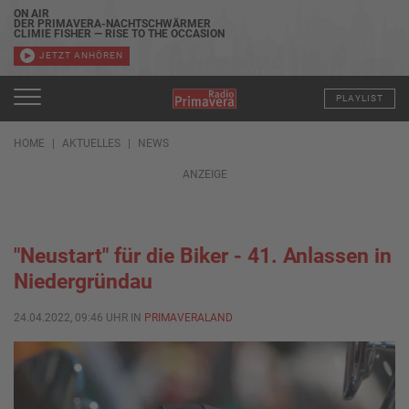
ON AIR
DER PRIMAVERA-NACHTSCHWÄRMER
CLIMIE FISHER — RISE TO THE OCCASION
JETZT ANHÖREN
PLAYLIST
HOME
AKTUELLES
NEWS
ANZEIGE
"Neustart" für die Biker - 41. Anlassen in
Niedergründau
24.04.2022, 09:46 UHR IN
PRIMAVERALAND