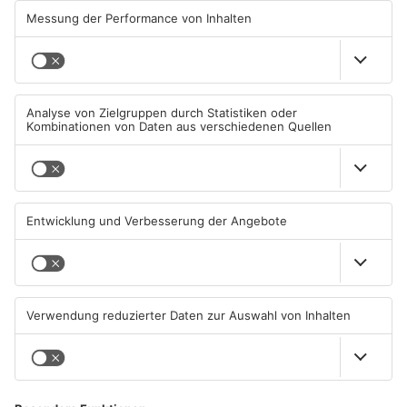
Waldbrandgefahr
Miltenberg früher abgeholt
08.08.2026, 09:33 UHR IN
07.08.2026, 09:25 UHR IN
PRIMAVERALAND
PRIMAVERALAND
TOPNEWS
TOPNEWS
Schwimmbäder im
Waldbrandgefahr im
Primaveraland weisen teils
Primaveraland bleibt
erhebliche Mängel auf
weiterhin sehr hoch
06.08.2026, 06:37 UHR IN
06.08.2026, 06:34 UHR IN
PRIMAVERALAND
PRIMAVERALAND