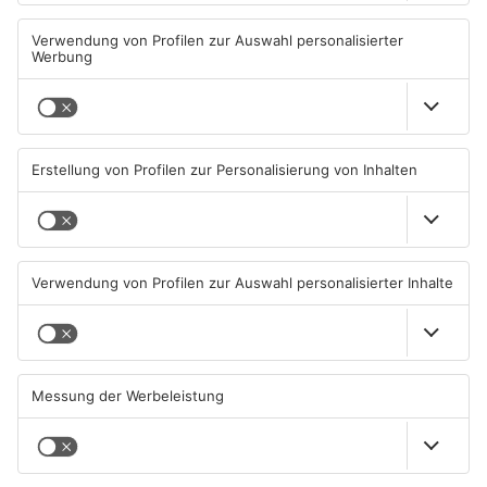
Diese Maislabyrinthe im
Ferienende: ADAC erwartet
Primaveraland haben schon
Stau-Wochenende im
geöffnet
Primaveraland
08.08.2026, 09:45 UHR IN
08.08.2026, 09:39 UHR IN
PRIMAVERALAND
PRIMAVERALAND
TOPNEWS
Beobachtungsflüge im
Müll wird in Kreisen
Primaveraland wegen
Aschaffenburg und