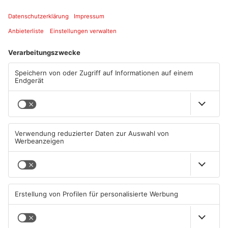
Quelle: Thorsten Heinrich, Bikerpfarrer
Artikel teilen
ANZEIGE
Mehr aus
Primaveraland
TOPNEWS