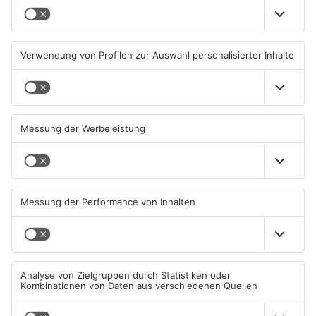
Beobachtungsflüge im
Müll wird in Kreisen
Primaveraland wegen
Aschaffenburg und
Waldbrandgefahr
Miltenberg früher abgeholt
08.08.2026, 09:33 UHR IN
07.08.2026, 09:25 UHR IN
PRIMAVERALAND
PRIMAVERALAND
TOPNEWS
TOPNEWS
Schwimmbäder im
Waldbrandgefahr im
Primaveraland weisen teils
Primaveraland bleibt