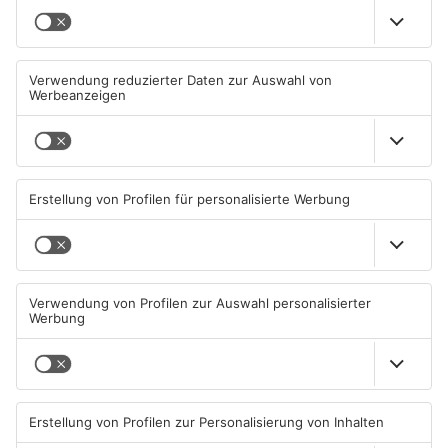
TOPNEWS
Diese Maislabyrinthe im
Ferienende: ADAC erwartet
Primaveraland haben schon
Stau-Wochenende im
geöffnet
Primaveraland
08.08.2026, 09:45 UHR IN
08.08.2026, 09:39 UHR IN
PRIMAVERALAND
PRIMAVERALAND
TOPNEWS