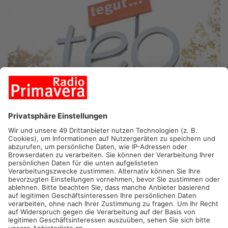
PRIMAVERALAND.
Unsichere Zukunft für tegut-Märkte im
Primaveraland. Der Mutterkonzern zieht sich aus Deutschland
zurück – ein Großteil der Filialen soll wohl von Edeka
übernommen werden. Zwischen Maintal und Laufach sorgt die
Nachricht jetzt für Gesprächsstoff an den Kassen. Im
Primaveraland betreibt tegut aktuell Märkte unter anderem in
Hanau, Langenselbold, Seligenstadt und Mainhausen. Am
Bayerischen Untermain gehören Standorte in Alzenau,
Großostheim, Aschaffenburg und Laufach dazu. Nach dem
Rückzug des Schweizer Mutterkonzerns Migros soll ein
Großteil der bundesweit rund 300 Filialen weitergeführt werden