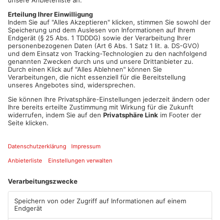
– allerdings mit neuem Betreiber oder anderem Namen. In
Orten mit dichter Supermarkt-Konkurrenz könnte es aber auch
zu Veränderungen oder einzelnen Schließungen kommen.
Welche Märkte bei uns konkret betroffen sind, ist noch unklar
– außerdem muss das Bundeskartellamt dem Verkauf erst
zustimmen.
Artikel teilen
ANZEIGE
Mehr aus
Primaveraland