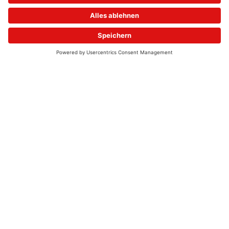
© 2026 - UKW-Frequenzen 100,4 & 99,4 & 90,8 | DAB+ | Alexa