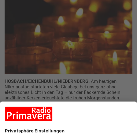
HÖSBACH/EICHENBÜHL/NIEDERNBERG.
Am heutigen
Nikolaustag starteten viele Gläubige bei uns ganz ohne
elektrisches Licht in den Tag – nur der flackernde Schein
unzähliger Kerzen erleuchtete die frühen Morgenstunden.
Was sind Rorate-Messen?
Rorate-Messen sind ein fester Bestandteil der Adventszeit in
der katholischen Kirche. Diese besonderen Gottesdienste
finden frühmorgens statt, oft schon um sechs Uhr, wenn es
draußen noch dunkel ist. Der Verzicht auf elektrisches Licht