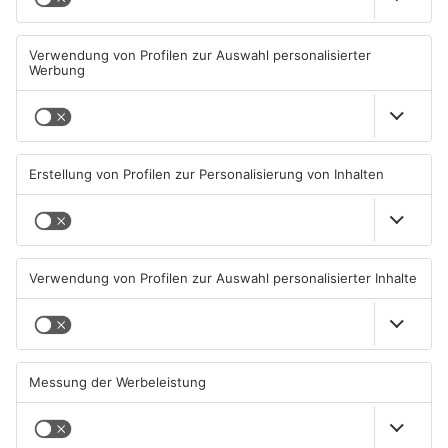
Müll wird in Kreisen
Schwimmbäder im
Aschaffenburg und
Primaveraland weisen teils
Miltenberg früher abgeholt
erhebliche Mängel auf
07.08.2026, 09:25 UHR IN
06.08.2026, 06:37 UHR IN
PRIMAVERALAND
PRIMAVERALAND
TOPNEWS
TOPNEWS
Waldbrandgefahr im
Brände in Seligenstadt,