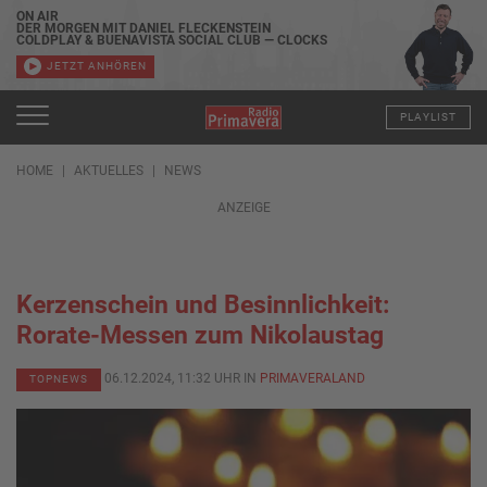
ON AIR
DER MORGEN MIT DANIEL FLECKENSTEIN
COLDPLAY & BUENAVISTA SOCIAL CLUB — CLOCKS
JETZT ANHÖREN
PLAYLIST
HOME
AKTUELLES
NEWS
ANZEIGE
Kerzenschein und Besinnlichkeit:
Rorate-Messen zum Nikolaustag
06.12.2024, 11:32 UHR IN
PRIMAVERALAND
TOPNEWS