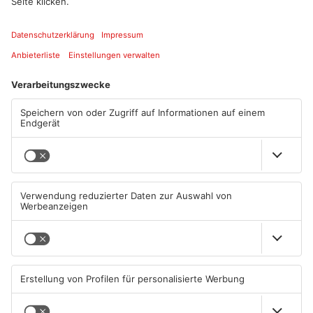
Weihnachtsfest noch intensiver macht.
Artikel teilen
ANZEIGE
Mehr aus
Primaveraland
TOPNEWS