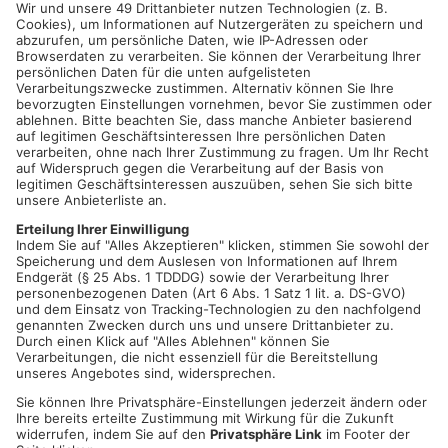
gehört zur Tradition: Die Kirchen werden ausschließlich von
Kerzen erhellt, was eine feierliche und andächtige Atmosphäre
schafft.
Herausforderungen auf dem Weg zur Kirche
Gerade am heutigen Morgen sorgte der starke Wind für einige
Schwierigkeiten – denn viele Gläubige verzichteten selbst auf
dem Weg zur Kirche auf Taschenlampen oder andere
elektrische Lichtquellen. Stattdessen leuchteten Laternen oder
Kerzen den Fußweg. In den Gotteshäusern bot sich den
Besuchern ein beeindruckendes Bild: Der warme Schein der
Kerzen tauchte die Kirchen in eine ruhige, besinnliche
Stimmung, die viele als Höhepunkt der Adventszeit empfinden.
Heute Morgen fanden zwischen Stadtprozelten und Kahl
insgesamt 18 Rorate-Messen statt.
Gemeinschaft im Anschluss
Nach den Gottesdiensten nutzten viele die Gelegenheit, um
gemeinsam den Tag zu beginnen. In Orten wie Hösbach,
Niedernberg oder Eichenbühl gab es anschließend ein
gemütliches Frühstück, bei dem der Nikolaustag in geselliger
Runde gefeiert wurde. Die Rorate-Messen sind ein besonderes
Erlebnis, das in der oft hektischen Vorweihnachtszeit für einen
Moment der Besinnung sorgt – und die Vorfreude auf das