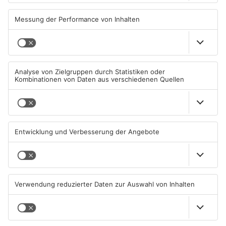
Primaveraland bleibt
Waldaschaff und zwischen
weiterhin sehr hoch
Hanau und Kahl
06.08.2026, 06:34 UHR IN
05.08.2026, 06:36 UHR IN
PRIMAVERALAND
PRIMAVERALAND
TOPNEWS
Gewässer im Primaveraland
Kliniken im Primaveraland
leiden unter Trockenheit
melden mehr Patienten
durch Hitze
04.08.2026, 15:07 UHR IN
04.08.2026, 07:50 UHR IN
PRIMAVERALAND
PRIMAVERALAND