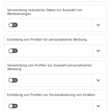
Große Baustelle in
Feuerwerk löst wohl Brand in
Aschaffenburger Innenstadt
Aschaffenburg-Schweinheim
beendet
aus
05.08.2026, 06:40 UHR IN
04.08.2026, 13:21 UHR IN
ASCHAFFENBURG
ASCHAFFENBURG
TOPNEWS
Aschaffenburg: Prozess um
AB: Sperrmüllpresse brennt
schweren E-Scooter-Raub
auf Recyclinghof
beginnt
04.08.2026, 06:36 UHR IN
01.08.2026, 14:33 UHR IN
ASCHAFFENBURG
ASCHAFFENBURG