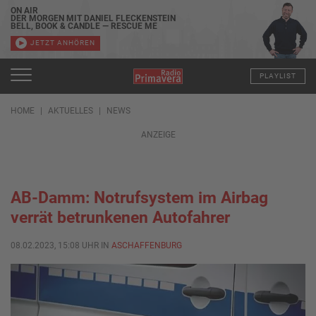
ON AIR
DER MORGEN MIT DANIEL FLECKENSTEIN
BELL, BOOK & CANDLE — RESCUE ME
JETZT ANHÖREN
PLAYLIST
HOME
AKTUELLES
NEWS
ANZEIGE
AB-Damm: Notrufsystem im Airbag
verrät betrunkenen Autofahrer
08.02.2023, 15:08 UHR IN
ASCHAFFENBURG