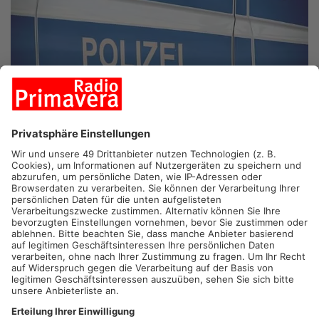
ASCHAFFENBURG.
In Aschaffenburg-Damm hat ein Mann mit
seinem Wagen in der Nacht ein Hoftor gerammt. Auf seinem
eigenen Grundstück. Weil das Auto mit einem automatischen
Notrufsystem ausgestattet ist, tauchte kurze Zeit später die
Polizei auf. Die Beamten stellten schnell den Grund für die
Ramponierung des eigenen Hoftors fest. Der 45-jährige
Dämmer war deutlich betrunken und musste zur Blutprobe.
Artikel teilen