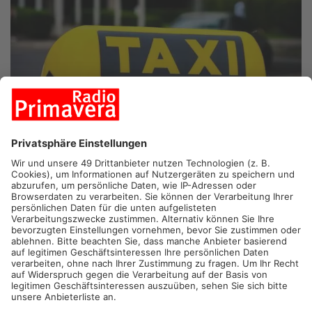
OBERTSHAUSEN.
Junge Männer im Alter von 17 und 19
Jahren sollen heute Morgen in Obertshausen versucht haben,
einen Taxifahrer auszurauben – und das mit Hilfe einer
Schusswaffe. Laut Polizei bestellten die Verdächtigen das Taxi
auf einen Schwimmbadparkplatz und als der Taxi-Fahrer dort
ankam, wurde er von einem der beiden in ein Gespräch
verwickelt. Kurz darauf kam der Zweite dazu, hielt dem Fahrer
die Waffe vor und forderte seine Wertgegenstände. Der
Taxifahrer fuhr daraufhin davon und informierte die Polizei. Die
Beamten fahndeten nach den jungen Männern und konnten sie
schließlich vorläufig festnehmen.