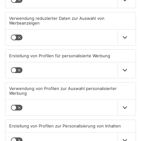
Wasserrohrbruch in
Einbruch ins Seligenstädter
Offenbach - mehrere Keller
Jugendzentrum scheitert
geflutet
08.08.2026, 15:18 UHR IN KREIS
06.08.2026, 13:56 UHR IN KREIS
OFFENBACH
OFFENBACH
Trinkwasserbrunnen in
Senior vor Offenbacher Bank
Obertshausen mit Keimen
abgelenkt und bestohlen