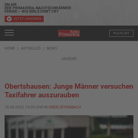
ON AIR
DER PRIMAVERA-NACHTSCHWÄRMER
FERGIE — BIG GIRLS DON'T CRY
JETZT ANHÖREN
PLAYLIST
HOME
AKTUELLES
NEWS
ANZEIGE
Obertshausen: Junge Männer versuchen
Taxifahrer auszurauben
18.08.2023, 14:39 UHR IN
KREIS OFFENBACH