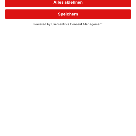
© 2026 - UKW-Frequenzen 100,4 & 99,4 & 90,8 | DAB+ | Alexa
Allgemeine Kontaktnummer