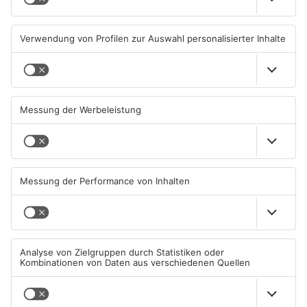
belastet
06.08.2026, 06:45 UHR IN KREIS
05.08.2026, 13:42 UHR IN KREIS
OFFENBACH
OFFENBACH
Igel verursacht
Hier brauchen Autofahrer in
Polizeieinsatz in Mühlheimer
Rodgau jetzt mehr Geduld
Supermarkt
04.08.2026, 07:54 UHR IN KREIS
04.08.2026, 06:47 UHR IN KREIS
OFFENBACH
OFFENBACH