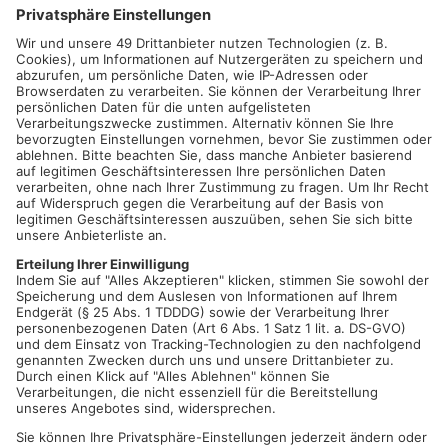
verwertete (51.) Doch die Kickers antworteten prompt: Firat
über rechts mit seinem schwächeren rechten Fuß und
maßgenauer Flanke auf Garcia, der mit schöner
Direktabnahme Gästekeeper Glaus keine Abwehrchance ließ
(53.) Kurz darauf war es Deniz, der mit einem Kopfball im
Anschluss an eine Ecke nur knapp am VfB-Torhüter scheiterte.
In der letzten Minute der Nachspielzeit erlöste der kurz zuvor
eingewechselte Ramaj Mannschaft und Fans mit der
Entscheidung. Sein Schuss vom linken Strafraumeck schlug
im langen Eck ein und machte den 3:1 Heimsieg für den OFC
perfekt (90. + 6).
Am kommenden Sonntag spielt der OFC auswärts beim des
FSV Frankfurt. Anstoß in der PSD-Bank-Arena ist um 14 Uhr.
Mannschaftsaufstellung Kickers Offenbach:
Stephan Flauder, Sebastian Zieleniecki, Rafael Garcia (90.
Elsamed Ramaj), Maik Vetter, Serkan Firat, Tunay Deniz, Denis
Huseinbasic (77. Lucas Hermes), Osarenren Okungbowa (61.
Jayson Breitenbach), Mathias Fetsch, Ronny Marcos, Dejan
Bozic (89. Lucas Hermes)
Tore:
• 1:0 Okungbowa (22.)