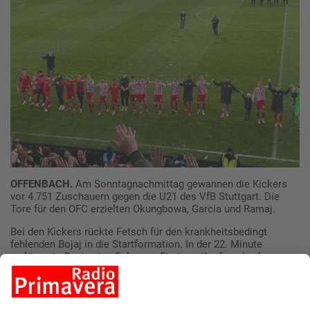
OFFENBACH.
Am Sonntagnachmittag gewannen die Kickers
vor 4.751 Zuschauern gegen die U21 des VfB Stuttgart. Die
Tore für den OFC erzielten Okungbowa, Garcia und Ramaj.
Bei den Kickers rückte Fetsch für den krankheitsbedingt
fehlenden Bojaj in die Startformation. In der 22. Minute
verlängerte Bozic eine Ecke von Firat per Kopf an den langen
Pfosten, von dort vollendete Okungbowa freistehend zum 1:0 .
Der Ausgleich für die Gäste kurz nach Wiederanpfiff durch
Schipplock, der eine Hereingabe nach einem Konter zum 1:1