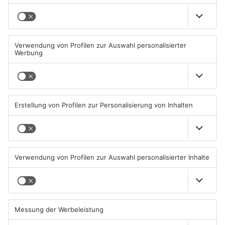
Sportergebnisse: TVG
Sportergebnisse: TV
gewinnt zum Jubiläum in
Großwallstadt unterliegt
Rodgau
Rhein-Neckar Löwen
09.08.2026, 09:38 UHR IN SPORT
08.08.2026, 09:13 UHR IN SPORT