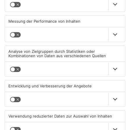
Fußball: Viktoria
Sportergebnisse: TV
Aschaffenburg verliert
Großwallstadt gewinnt den
gegen TSV-Aubstadt
Untermain-Cup
05.08.2026, 04:30 UHR IN SPORT
03.08.2026, 07:38 UHR IN SPORT
TOPNEWS
TOPNEWS
Sport: Viktoria mit
Saisonstart für Viktoria
Traumstart – Alzenau und
Aschaffenburg und Bayern
Offenbach verlieren
Alzenau