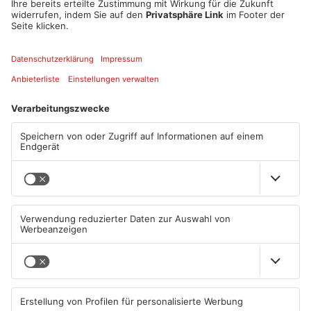
• 1:1 Schipplock (51.)
• 2:1 Garcia (53.)
• 3:1 Ramaj (90.)
Zuschauer:
• 4.751
Quelle: Offenbacher Fußball Club Kickers 1901
Artikel teilen
ANZEIGE
Mehr aus Sport