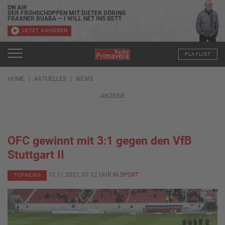
ON AIR
DER FRÜHSCHOPPEN MIT DIETER DÖRING
FRAXNER BUABA — I WILL NET INS BETT
JETZT ANHÖREN
PLAYLIST
HOME
AKTUELLES
NEWS
ANZEIGE
OFC gewinnt mit 3:1 gegen den VfB
Stuttgart II
15.11.2021, 07:12 UHR IN
SPORT
TOPNEWS