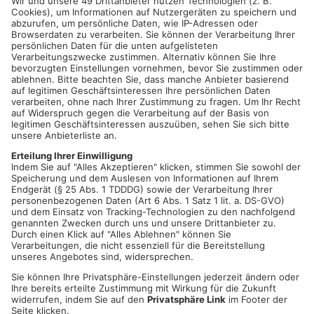
OFFENBACH/WIESBADEN.
Wenn es nach Hessens
Ministerpräsident Volker Bouffier geht, sind in Stadien und
Konzertsälen bald wieder Zuschauer erlaubt. Sowohl im Innen-
als auch im Außenbereich sollten bei Kultur und Sport unter
gewissen Voraussetzungen bis 25 Prozent Auslastung
möglich sein - dafür möchte sich Bouffier bei den anstehenden
Bund-Länder-Beratungen am Montag einsetzen. Die Regelung
solle bundesweit einheitlich sein und sich nicht nur auf den
Profisport beziehen.