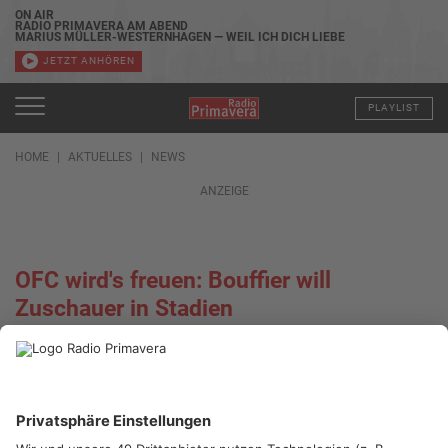
ON AIR
RADIO PRIMAVERA AM ABEND
MARIUS MÜLLER-WESTERNHAGEN — WEIL ICH DICH LIEBE
JETZT ANHÖREN
PLAYLIST
HOME
AKTUELLES
NEWS
ANZEIGE
OFC wird's freuen: Bouffier will
Zuschauer in Stadien
20.01.2022, 15:30 UHR