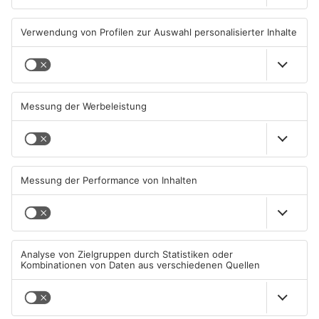
OFFENBACH
OFFENBACH
Senior vor Offenbacher Bank
Igel verursacht
abgelenkt und bestohlen
Polizeieinsatz in Mühlheimer
Supermarkt
05.08.2026, 13:42 UHR IN KREIS
04.08.2026, 07:54 UHR IN KREIS
OFFENBACH
OFFENBACH