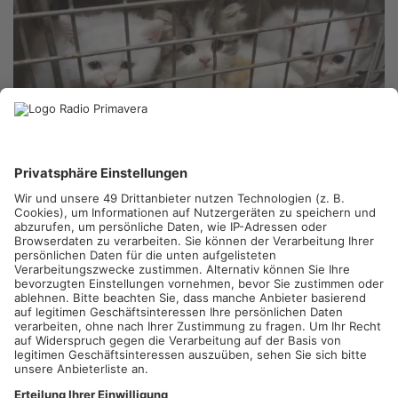
OFFENBACH.
Schlimmer Fund in einem Offenbacher
Waldstück: Sieben Katzen sind dort auf einem Parkplatz in
Richtung Heusenstamm in einem Karton ausgesetzt worden –
ohne Luftlöcher. Ein Mann und eine Frau hatten Geräusche aus
der Kiste gehört und so die Tiere entdeckt. Der Waldzoo
Offenbach hat inzwischen Anzeige erstattet. Den Katzen geht
es mittlerweile wieder gut, sie wurden in ein Tierheim gebracht
und haben dort auch schon Namen bekommen.
Artikel teilen