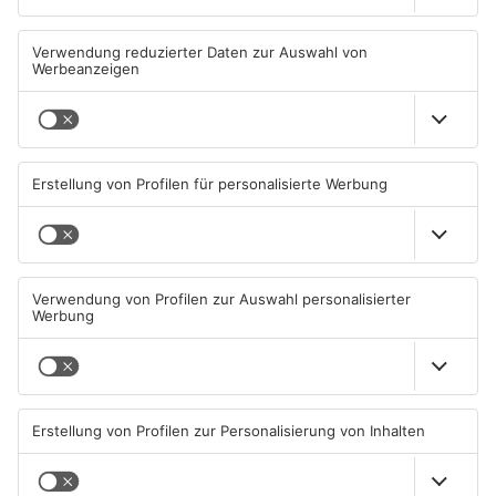
Schwerer Unfall auf der A3
Wasserrohrbruch in
bei Seligenstadt: Mann
Offenbach - mehrere Keller
reanimiert
geflutet
09.08.2026, 15:12 UHR IN KREIS
08.08.2026, 23:30 UHR IN KREIS
OFFENBACH
OFFENBACH
Einbruch ins Seligenstädter
Trinkwasserbrunnen in
Jugendzentrum scheitert
Obertshausen mit Keimen
belastet
06.08.2026, 13:56 UHR IN KREIS
06.08.2026, 06:45 UHR IN KREIS