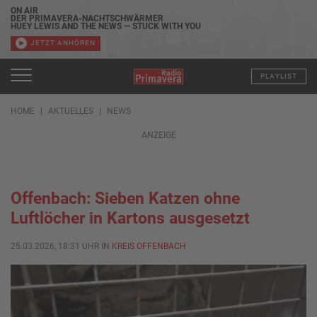
ON AIR
DER PRIMAVERA-NACHTSCHWÄRMER
HUEY LEWIS AND THE NEWS — STUCK WITH YOU
JETZT ANHÖREN
PLAYLIST
HOME
AKTUELLES
NEWS
ANZEIGE
Offenbach: Sieben Katzen ohne
Luftlöcher in Kartons ausgesetzt
25.03.2026, 18:31 UHR IN
KREIS OFFENBACH