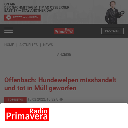
ON AIR
DER NACHMITTAG MIT MAX OSSBERGER
EAST 17 — STAY ANOTHER DAY
JETZT ANHÖREN
PLAYLIST
HOME
AKTUELLES
NEWS
ANZEIGE
Offenbach: Hundewelpen misshandelt
und tot in Müll geworfen
15.02.2022, 10:32 UHR
TOPNEWS