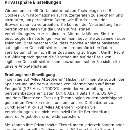
OFFENBACH.
Unbekannte haben auf dem Parkplatz Hainbach-
Süd an der Autobahn 3 zwei tote Hunde in einer Mülltonne
entsorgt. Erste Hinweise deuten darauf hin, dass die beiden
gechipten Cocker Spaniel-Welpen zuvor offenbar massiv
misshandelt wurden. Den grausigen Fund machte ein
Autofahrer am Montag gegen 18.50 Uhr. Er verständigte
daraufhin die Polizei, die beide Kadaver sicherstellte und das
zuständige Veterinäramt verständigte. Die Kripo in Offenbach
ermittelt nun wegen Verstoßes gegen das Tierschutzgesetz
und sucht Zeugen dieser Straftat. Wer gesehen hat, wann und
durch wen die Tiere