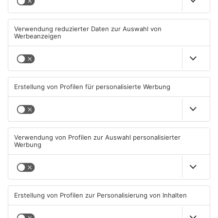
Mehr aus
Aschaffenburg
20 Trunkenheitsfahrten nach
13-jährige Samifira S.
Festival in AB gestoppt
könnte sich in
Aschaffenburg aufhalten
10.08.2026, 12:39 UHR IN
09.08.2026, 15:52 UHR IN
ASCHAFFENBURG
ASCHAFFENBURG