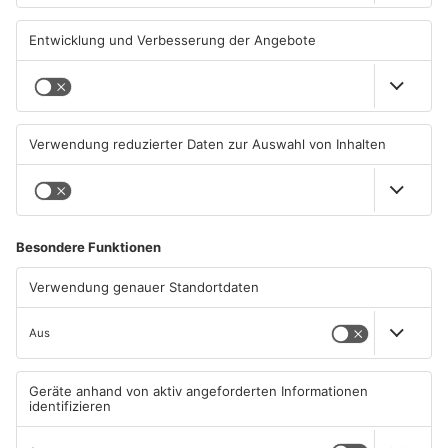
Große Baustelle in
Feuerwerk löst wohl Brand in
Aschaffenburger Innenstadt
Aschaffenburg-Schweinheim
beendet
aus
05.08.2026, 06:40 UHR IN
04.08.2026, 13:21 UHR IN
ASCHAFFENBURG
ASCHAFFENBURG