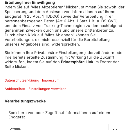
1
/
18
Jürgen Herzing zur Nominierung:
00:21
PLAY
MUTE
Artikel teilen
ANZEIGE