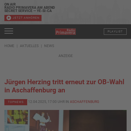
ON AIR
RADIO PRIMAVERA AM ABEND
SECRET SERVICE — YE-SI-CA
JETZT ANHÖREN
PLAYLIST
HOME
AKTUELLES
NEWS
ANZEIGE
Jürgen Herzing tritt erneut zur OB-Wahl
in Aschaffenburg an
12.04.2025, 17:00 UHR IN
ASCHAFFENBURG
TOPNEWS