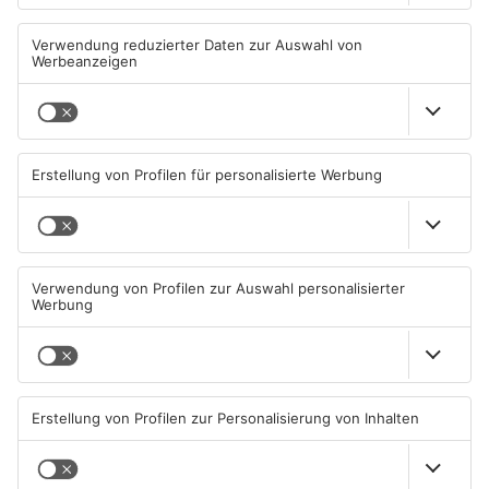
Fußball: Viktoria
Sportergebnisse: TV
Aschaffenburg verliert
Großwallstadt gewinnt den
gegen TSV-Aubstadt
Untermain-Cup
05.08.2026, 04:30 UHR IN SPORT
03.08.2026, 07:38 UHR IN SPORT
TOPNEWS
TOPNEWS
Sport: Viktoria mit
Saisonstart für Viktoria
Traumstart – Alzenau und
Aschaffenburg und Bayern
Offenbach verlieren
Alzenau
02.08.2026, 08:29 UHR IN SPORT
01.08.2026, 08:40 UHR IN SPORT