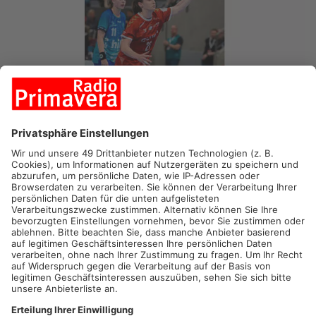
GLATTBACH/ GROSSOSTHEIM/ KROMBACH.
Heute Abend
starten auch Sportler und Funktionäre aus dem Primaveraland
mit der Eröffnungsfeier offiziell in die Olympischen Spiele.
Unter anderem der Bundestrainer der Deutschen Springreiter,
Otto Becker aus Großostheim und der Sportdirektor des
Deutschen Ringerverbandes Jannis Zamanduridis aus
Krombach sind mit dabei. Erste Duelle mit deutscher
Beteiligung haben bereits stattgefunden – unter anderem das
der Handballerinnen am Abend gegen Südkorea. Leider
unterlag die Mannschaft um die Glattbacherin Julia Maidhof
knapp mit 22 zu 23.