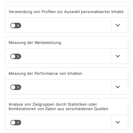
TOPNEWS
Untermain-Cup 2026:
Sportergebnisse vom
Handball-Elite trifft sich in
Samstag
Großwallstadt
01.08.2026, 08:37 UHR IN SPORT
26.07.2026, 09:47 UHR IN SPORT