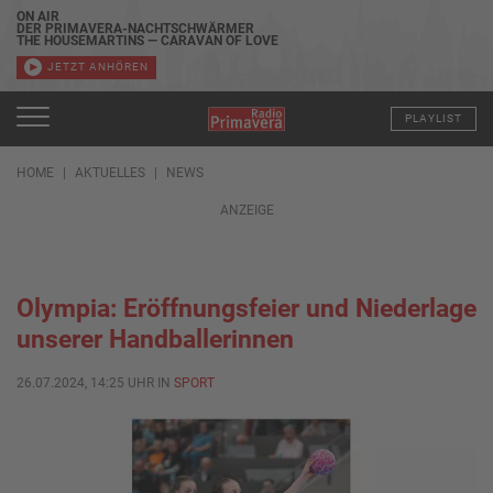
ON AIR
DER PRIMAVERA-NACHTSCHWÄRMER
THE HOUSEMARTINS — CARAVAN OF LOVE
JETZT ANHÖREN
PLAYLIST
HOME
AKTUELLES
NEWS
ANZEIGE
Olympia: Eröffnungsfeier und Niederlage
unserer Handballerinnen
26.07.2024, 14:25 UHR IN
SPORT