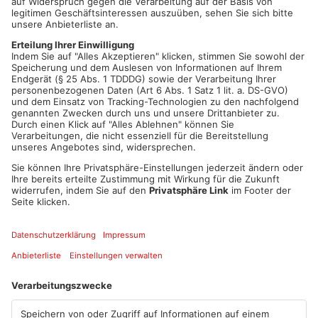
Möglichkeiten, weiterhin sechs Klassen pro Jahrgang
aufzunehmen. Für die betroffenen Familien geht es nicht nur
um Zahlen und Schulentwicklungspläne. Es geht um
Bildungswege, Freundschaften, persönliche Entwicklung und
das Recht, eine Schule besuchen zu dürfen, die den eigenen
Interessen und Bedürfnissen entspricht. Die Petition fordert
eine erneute Prüfung der Kapazitäten und die Genehmigung
einer zusätzlichen sechsten Klasse ab dem Schuljahr 2026/27.
Jede Unterschrift hilft dabei, den Verantwortlichen zu zeigen,
wie wichtig dieses Anliegen für Kinder, Eltern und die gesamte
Region ist.
Unterstützen Sie jetzt die Petition und setzen Sie ein Zeichen
für die freie Schulwahl und die Zukunft unserer Kinder.
Petition der Elisabeth-Strupp-Schule
Artikel teilen
ANZEIGE