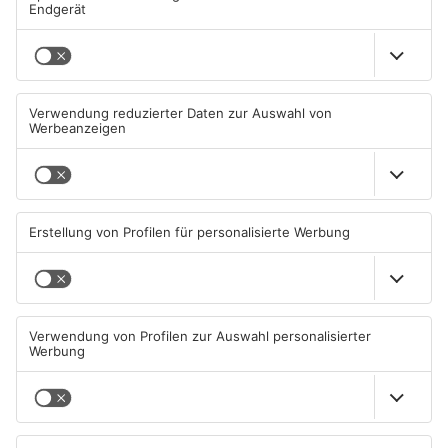
Mehr aus Main-
Kinzig-Kreis
TOPNEWS
Mann schießt in Neuberg mit
Schwerer Unfall zwischen
Schreckschusswaffe auf
Langenselbolder Dreieck und
Busfahrer
Hanauer Kreuz
07.08.2026, 07:12 UHR IN MAIN-
07.08.2026, 07:07 UHR IN MAIN-