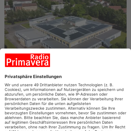
GELNHAUSEN. Eltern, Schulelternbeirat und Unterstützer
haben eine Petition gestartet, um die sechszügige Aufnahme
an der Elisabeth-Strupp-Schule in Gelnhausen zu erhalten.
Hintergrund ist die Entscheidung, die Schule künftig auf nur
noch fünf Klassen pro Jahrgang zu begrenzen – obwohl die
Nachfrage seit Jahren ungebrochen hoch ist.
Bereits in diesem Jahr mussten Kinder abgewiesen und auf
andere Schulen verteilt werden, obwohl die Elisabeth-Strupp-
Schule ihre ausdrückliche Wunschschule war. Dabei verfügt
die Schule über die räumlichen und organisatorischen