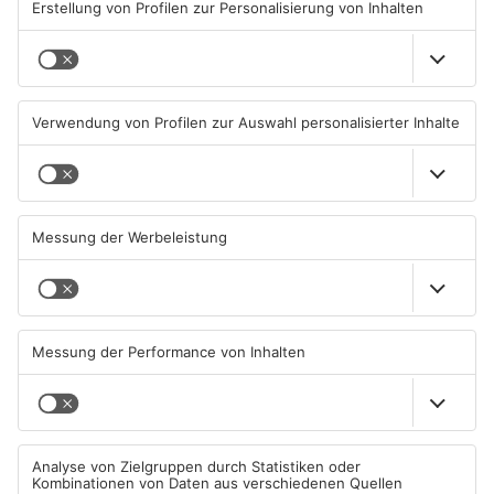
KINZIG-KREIS
KINZIG-KREIS
Ausstellung in Bruchköbel
Wohnhausbrand in Maintal:
zum Thema "Wasser im
Zwei Menschen verletzt
Klimawandel"
07.08.2026, 05:00 UHR IN MAIN-
06.08.2026, 15:42 UHR IN MAIN-
KINZIG-KREIS
KINZIG-KREIS