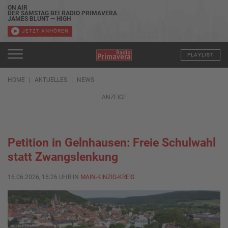
ON AIR
DER SAMSTAG BEI RADIO PRIMAVERA
JAMES BLUNT — HIGH
JETZT ANHÖREN
PLAYLIST
HOME
AKTUELLES
NEWS
ANZEIGE
Petition in Gelnhausen: Freie Schulwahl
statt Zwangslenkung
16.06.2026, 16:26 UHR IN
MAIN-KINZIG-KREIS