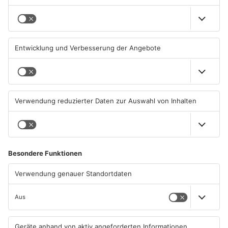
Gute Nachrichten für Pendler
Wächtersbacher
im Main-Kinzig-Kreis und in
Schwimmbad bleibt heute
Hanau
geschlossen
06.08.2026, 11:33 UHR IN MAIN-
05.08.2026, 07:31 UHR IN MAIN-
KINZIG-KREIS
KINZIG-KREIS