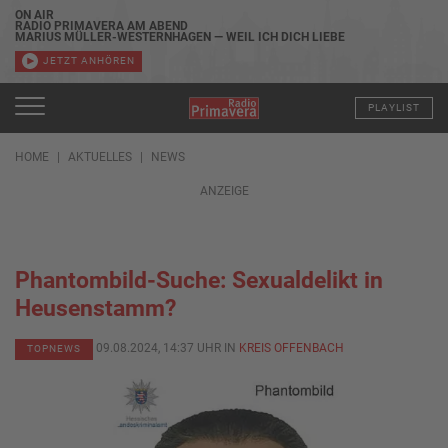
ON AIR
RADIO PRIMAVERA AM ABEND
MARIUS MÜLLER-WESTERNHAGEN — WEIL ICH DICH LIEBE
JETZT ANHÖREN
PLAYLIST
HOME
AKTUELLES
NEWS
ANZEIGE
Phantombild-Suche: Sexualdelikt in
Heusenstamm?
09.08.2024, 14:37 UHR IN
KREIS OFFENBACH
TOPNEWS