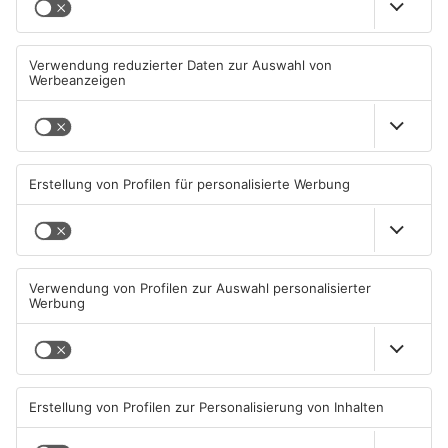
Einbruch ins Seligenstädter
Trinkwasserbrunnen in
Jugendzentrum scheitert
Obertshausen mit Keimen
belastet
06.08.2026, 13:56 UHR IN KREIS
06.08.2026, 06:45 UHR IN KREIS
OFFENBACH
OFFENBACH