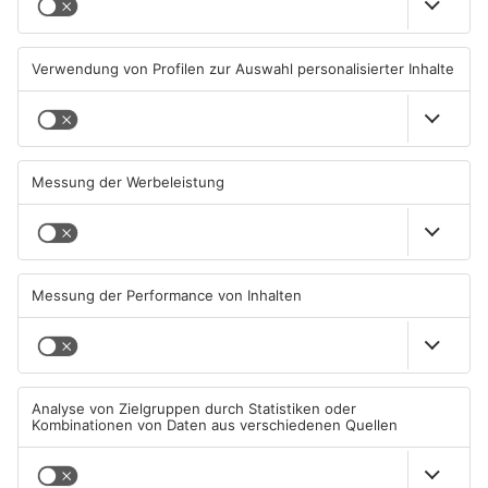
Senior vor Offenbacher Bank
Igel verursacht
abgelenkt und bestohlen
Polizeieinsatz in Mühlheimer
Supermarkt
05.08.2026, 13:42 UHR IN KREIS
04.08.2026, 07:54 UHR IN KREIS
OFFENBACH
OFFENBACH
Hier brauchen Autofahrer in
IHK registriert mehr
Rodgau jetzt mehr Geduld
Unternehmensgründungen
im Kreis Offenbach
04.08.2026, 06:47 UHR IN KREIS
04.08.2026, 06:41 UHR IN KREIS
OFFENBACH
OFFENBACH