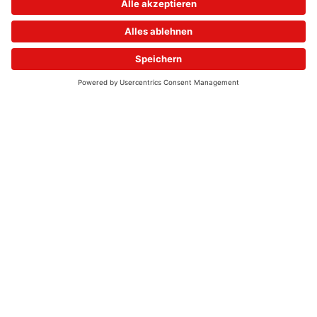
© 2026 - UKW-Frequenzen 100,4 & 99,4 & 90,8 | DAB+ | Alexa