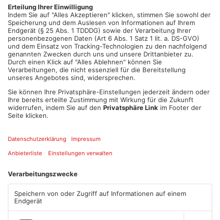
Zahnlücke zwischen den Schneidezähnen. Er trug ein blaues
Kurzarm-Polo und eine Jeanshose.
Artikel teilen
ANZEIGE
Mehr aus Kreis
Offenbach