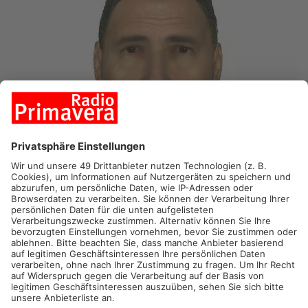
FOTO: POLIZEI
HEUSENSTAMM.
Nach dem mutmaßlichen Sexualdelikt im
Wald bei Heusenstamm sucht die Polizei jetzt mit einem
Phantombild nach dem Täter. Der Mann soll am Samstag eine
58 Jahre alte Frau angesprochen und daraufhin körperlich
angegriffen haben. Die Frau konnte sich verteidigen und Hilfe
in einem nahegelegenen Supermarkt suchen.
Der Täter wird wie folgt beschrieben:
Die Polizei sucht einen etwa 50-jährigen, 1,85 Meter großen
Mann mit dicker Statur, kurzen dunklen Haaren und einer