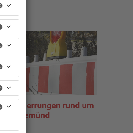
TOPNEWS
eue Sperrungen rund um
iebergemünd