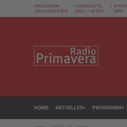
FREQUENZEN:
FUNKHAUS TEL
STAUH
100,4 & 99,4 & 90,8
06021 – 38 83 0
0800 –
HOME
AKTUELLES
+
PROGRAMM
+