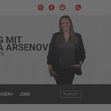
G MIT
A ARSENOVIC
FE
NGEN
+
JOBS
PLAYLIST