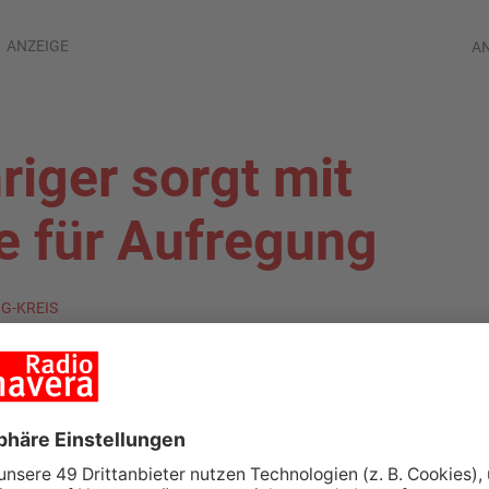
ANZEIGE
A
iger sorgt mit
e für Aufregung
IG-KREIS