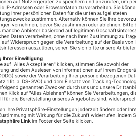
nd einen Blaulicht-Einsatz aus, als ein 44-
i kleine Mädchen gezielt haben soll. Laut der
 dem Hanauer Hauptbahnhof, wo der Mann mit der
zu diesem Zeitpunkt unklar, ob es sich um eine
hnell eskalieren ließ.