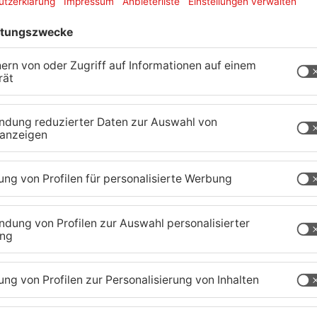
s der Mann in einen Bus stieg. Dort setzte er sich
te erneut mit der Spielzeugwaffe auf sie. Sofort
us festnehmen. Bei der Festnahme stellte sich
ar. Es wurde keine echte Waffe gefunden, sondern
r Hand hielt. Der Vorfall führte zu einem
ne Verletzte verlief. Der Mann muss sich nun
des Verstoßes nach dem Waffengesetz