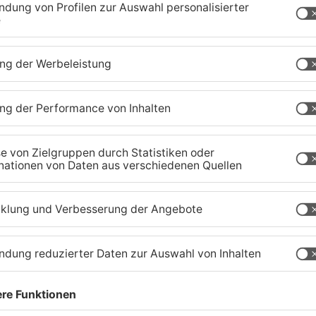
zig-Kreis
Wächtersbacher
N
Schwimmbad bleibt heute
B
geschlossen