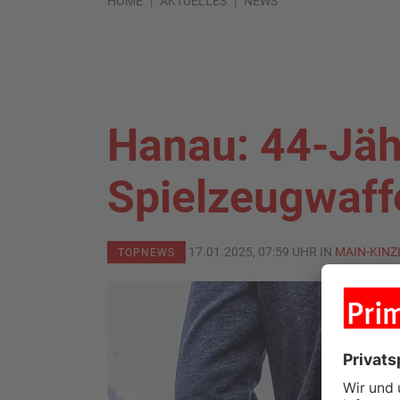
HOME
AKTUELLES
NEWS
Hanau: 44-Jähr
Spielzeugwaff
17.01.2025, 07:59 UHR IN
MAIN-KINZ
TOPNEWS