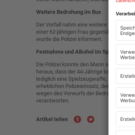
Weitere Bedrohung im Bus
Der Vorfall nahm eine weitere Wendung, al
einer 62-jährigen Frau gegenüber und ziel
wurde die Polizei informiert.
Festnahme und Alkohol im Spiel
Die Polizei konnte den Mann schnell im B
heraus, dass der 44-Jährige betrunken w
lediglich eine Spielzeugwaffe, die er in de
erheblichen Polizeieinsatz, der jedoch oh
wegen des Vorwurfs der Bedrohung und 
verantworten.
Artikel teilen