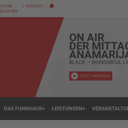
OTLINE
KONTAKT
 66 66 400
ON AIR
DER MITTA
ANAMARIJ
BLACK — WONDERFUL LI
JETZT ANHÖREN
DAS FUNKHAUS
+
LEISTUNGEN
+
VERANSTALTU