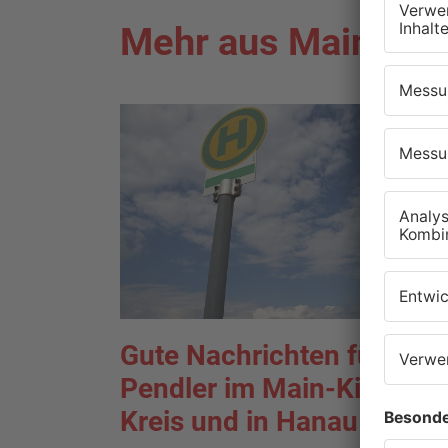
Mehr aus Main-Kin
Gute Nachrichten für
Pendler im Main-Kinzig-
Kreis und in Hanau