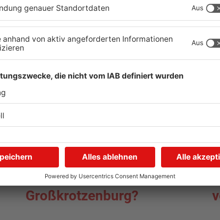
05.08.2026, 07:31 UHR IN MAIN-KINZIG-KREIS
02
Wo ist Selena Fröhlich aus
G
Großkrotzenburg?
v