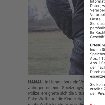
HANAU.
In Hanau löste ein Vorfall am Abe
Jähriger mit einer Spielzeugwaffe auf zwe
Polizei ereignete sich die Situation vor
Fake-Waffe auf die Kinder zielte. Es war 
echte Waffe handelte, was die Situation sc