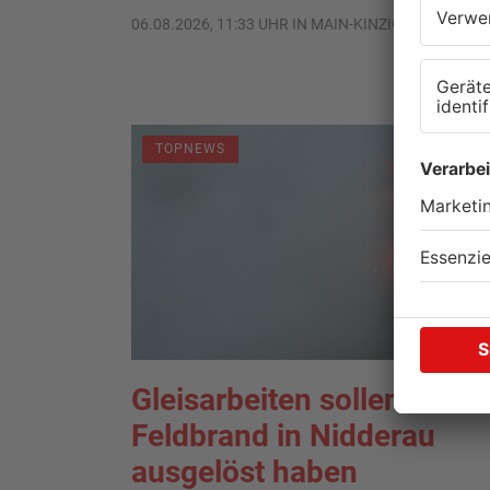
06.08.2026, 11:33 UHR IN MAIN-KINZIG-KREIS
TOPNEWS
Gleisarbeiten sollen
Feldbrand in Nidderau
ausgelöst haben