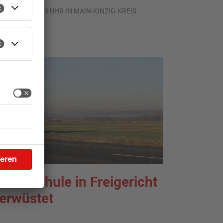
.08.2026, 08:33 UHR IN MAIN-KINZIG-KREIS
rundschule in Freigericht
erwüstet