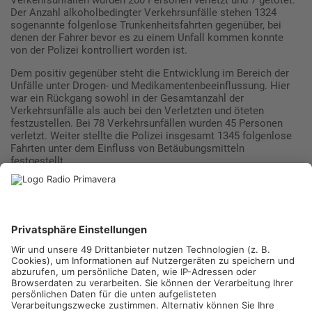
Verkehrsunfällen wurden 200 Personen verletzt und 7 getötet.
Der Anzahl alkoholbedingter Verkehrsunfälle stehen 1324
sogenannte folgenlose Trunkenheitsfahrten gegenüber, bei
denen der Fahrer bevor es zu einem Unfall kommen konnte
von der Polizei kontrolliert worden ist.
Dem positiv gegenüber steht die Entwicklung im Bereich der
Unfälle unter Drogen- und Medikamentenbeeinflussung. Hier
war ein Rückgang sowohl in der Gesamtanzahl der
Verkehrsunfälle als auch bei den Verletzten und öteten
festzustellen. Bei 78 Verkehrsunfällen wurden 45 Personen
verletzt. Weiter stellte die Polizei insgesamt 1345 folgenlose
Fahrten unter dem Einfluss von Betäubungsmitteln
festgestellt.
Unterfränkische Bilanz des Aktionstages
An den rund 70 Kontrollstellen waren für 24 Stunden im
gesamten Zuständigkeitsbereich der Unterfränkischen Polizei
Beamtinnen und Beamte im Einsatz und führten rund 1500
Verkehrskontrollen durch. Im Fokus standen hierbei neben
Pkw- und Lkw-Fahren auch Radfahrer, Motorradfahrer und
Fahrer von E-Scootern.
Während ihrer Kontrollen stellten die Beamten insgesamt rund
70 entsprechende Verkehrsverstöße fest: