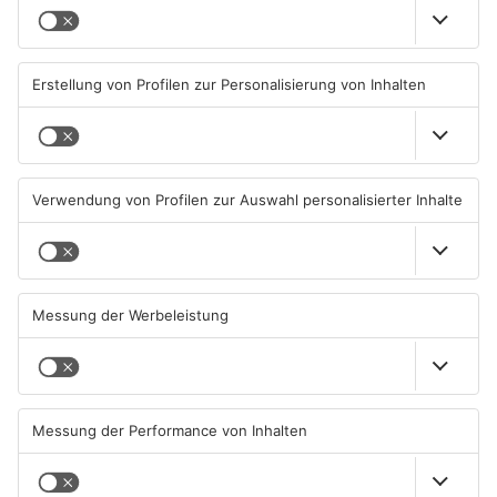
Brände in Seligenstadt,
Gewässer im Primaveraland
Waldaschaff und zwischen
leiden unter Trockenheit
Hanau und Kahl
05.08.2026, 06:36 UHR IN
04.08.2026, 15:07 UHR IN
PRIMAVERALAND
PRIMAVERALAND
TOPNEWS
Kliniken im Primaveraland
Schüsse in Langenselbold,
melden mehr Patienten
Gelnhausen, Linsengericht
durch Hitze
und Miltenberg
04.08.2026, 07:50 UHR IN
03.08.2026, 13:00 UHR IN
PRIMAVERALAND
PRIMAVERALAND