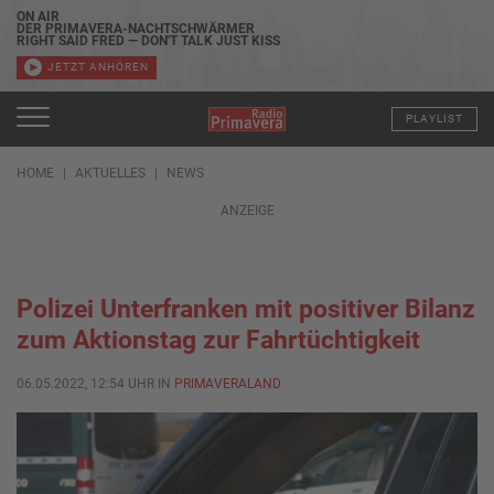
ON AIR
DER PRIMAVERA-NACHTSCHWÄRMER
RIGHT SAID FRED — DON'T TALK JUST KISS
JETZT ANHÖREN
PLAYLIST
HOME
AKTUELLES
NEWS
ANZEIGE
Polizei Unterfranken mit positiver Bilanz
zum Aktionstag zur Fahrtüchtigkeit
06.05.2022, 12:54 UHR IN
PRIMAVERALAND