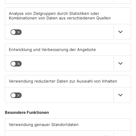
Keine größeren Staus am
Baustellen starten bei
Ferienwochenende im
Dammbach, Obernburg und
Primaveraland
Aschaffenburg
03.08.2026, 11:08 UHR IN
03.08.2026, 10:01 UHR IN
PRIMAVERALAND
PRIMAVERALAND