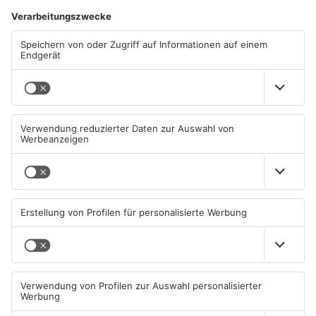
ANZEIGE
Mehr aus
Primaveraland
TOPNEWS