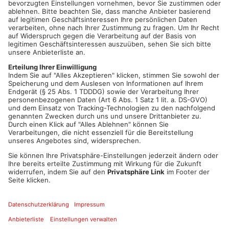
Acht Fahrzeugführer unter Alkoholeinfluss
16 Verkehrsteilnehmer unter dem Einfluss
berauschender Mittel
Fünf Verkehrsteilnehmer ohne eine gültige Fahrerlaubnis
Eine Vielzahl weiterer Verkehrsverstöße wie z.B.
Handynutzung oder Verstößen gegen die Lenk- und
Ruhezeiten
Polizei zieht positive Bilanz
Das Polizeipräsidium Unterfranken zeigt sich mit dem Verlauf
des Aktionstages zufrieden. Gleichzeitig wird jedoch auch
betont, dass auch weiterhin gezielte Verkehrskontrollen
durchgeführt werden. Die Polizei appelliert an alle
Fahrzeugführer, dass sich Alkohol, Drogen und Medikamente
negativ auf die Reaktionszeiten und die Verkehrssicherheit
auswirken. Jeder Einzelne trägt für sich und andere im
Straßenverkehr Verantwortung.
Artikel teilen