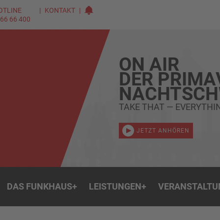
OTLINE
KONTAKT
 66 66 400
ON AIR
DER PRIMA
NACHTSC
TAKE THAT — EVERYTHI
JETZT ANHÖREN
DAS FUNKHAUS
+
LEISTUNGEN
+
VERANSTALTU