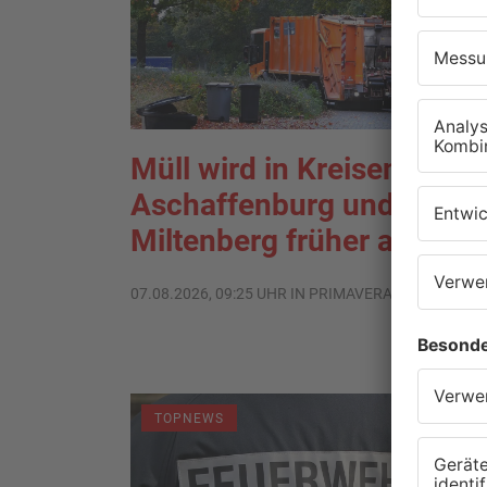
Müll wird in Kreisen
Aschaffenburg und
Miltenberg früher abgehol
07.08.2026, 09:25 UHR IN PRIMAVERALAND
TOPNEWS