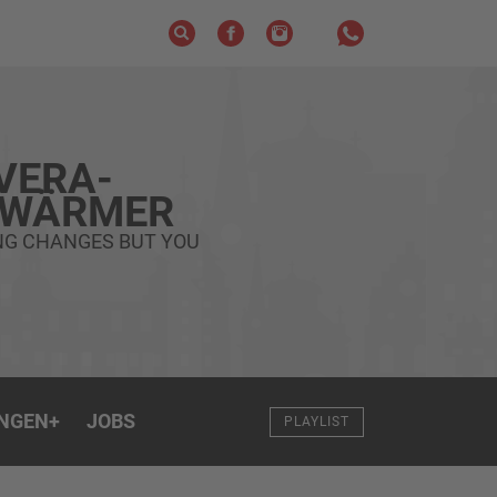
VERA-
HWÄRMER
NG CHANGES BUT YOU
NGEN
+
JOBS
PLAYLIST