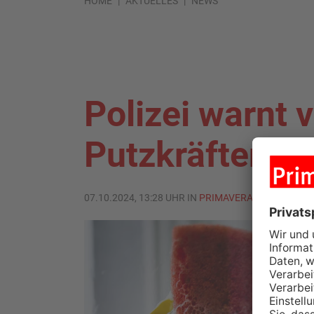
HOME
AKTUELLES
NEWS
Polizei warnt 
Putzkräften
07.10.2024, 13:28 UHR IN
PRIMAVERALAND