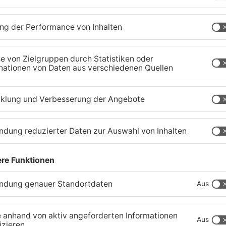
Schwimmbäder im
W
Primaveraland weisen teils
P
t
erhebliche Mängel auf
w
06.08.2026, 06:37 UHR IN PRIMAVERALAND
06