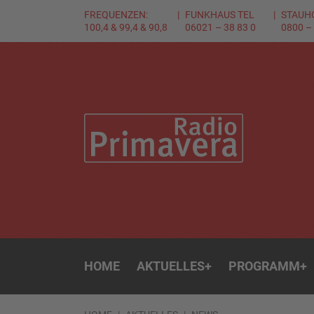
FREQUENZEN:
FUNKHAUS TEL
STAUH
100,4 & 99,4 & 90,8
06021 – 38 83 0
0800 –
HOME
AKTUELLES
+
PROGRAMM
+