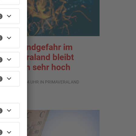
aldbrandgefahr im
rimaveraland bleibt
eiterhin sehr hoch
.08.2026, 06:34 UHR IN PRIMAVERALAND
TOPNEWS