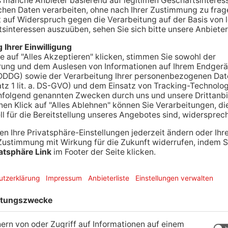
rnt aktuell vor diebischen Putzkräften. Immer
 der Leitstelle ein.
rden, aber die Beamten wollen frühzeitig das