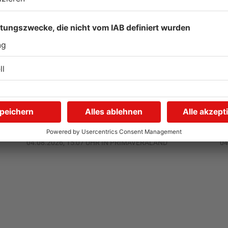
Gewässer im
K
n
Primaveraland leiden unter
m
Trockenheit
d
04.08.2026, 15:07 UHR IN PRIMAVERALAND
04