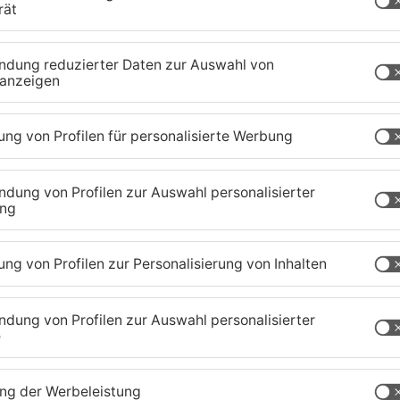
be ist immer die gleiche: Als Putzkräfte getarnt,
net, unter anderem auf Kleinanzeigen an. Dadurch
densten Wohnungen, die dann von ihnen
n zu vermeiden, rät die Polizei sich einen
 lassen. Außerdem sollte man nach Möglichkeit,
ne, mit im Raum bleiben.
aland
TOPNEWS