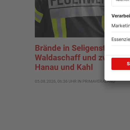
Brände in Seligenstadt,
Waldaschaff und zwische
Hanau und Kahl
05.08.2026, 06:36 UHR IN PRIMAVERALAND