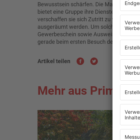
Bewusstsein schärfen. Die Masche der Die
bietet eine Gruppe ihre Dienste im Inter
verschaffen sie sich Zutritt zu verschie
ausgeräumt werden. Um solchen Situatione
Gewerbeschein sowie Ausweise zeigen zu
gerade beim ersten Besuch der Putzkolon
Artikel teilen
Mehr aus Primaver