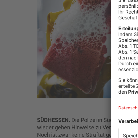
SÜDHESSEN.
Die Polizei in Südhessen wa
wieder gehen Hinweise zu Verdächtigen bei
Noch ist zwar keine Straftat gemeldet wo