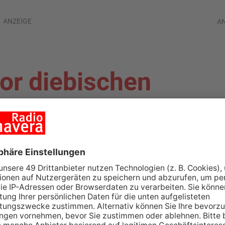
ANZEIGE
A
vor diebischen