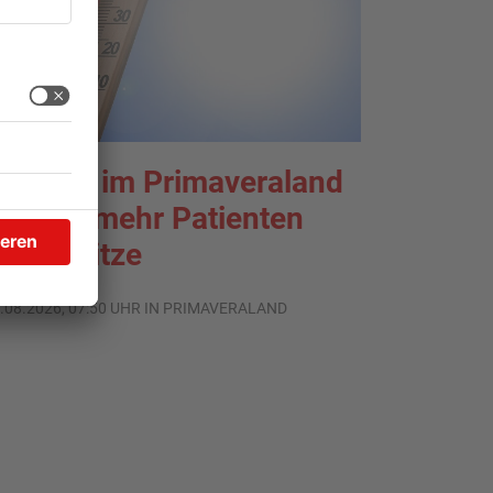
liniken im Primaveraland
elden mehr Patienten
urch Hitze
.08.2026, 07:50 UHR IN PRIMAVERALAND