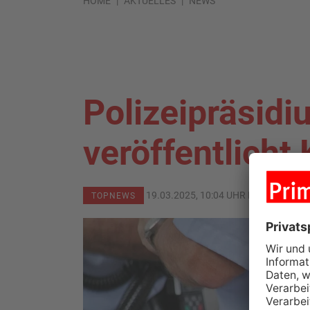
HOME
AKTUELLES
NEWS
Polizeipräsid
veröffentlicht 
19.03.2025, 10:04 UHR IN
PRIMAVER
TOPNEWS