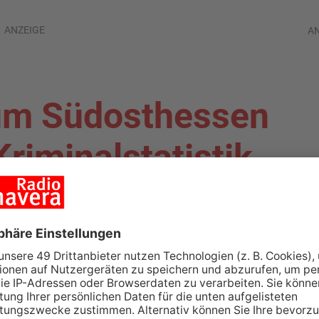
ANZEIGE
A
ium Südosthessen
Kriminalstatistik
ALAND