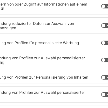
giftkriminalität um knapp 56 Prozent zurück. Im
lerdings ist das vorwiegend Milieu-Kriminalität.
-Kriminalität, was jeden treffen kann, sind die
iegen Raub- und Erpressungsdelikte sogar um
erzeichnet einen enormen Anstieg bei Baustellen-
tatistiken vom bayerischen Untermain und aus
cht veröffentlicht. Das soll in den kommenden
aland
TOPNEWS