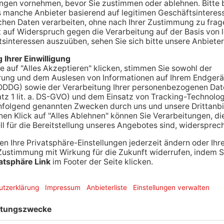
zei hat im hessischen Teil des Primaveralandes im
taten verzeichnet. Das geht aus der Statistik
rdings ist die gesunkene Zahl überwiegend auf die
u führen.