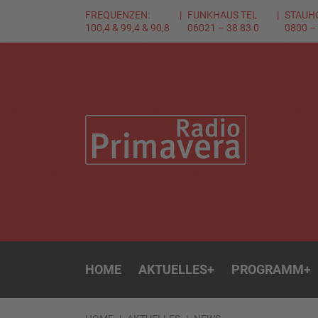
FREQUENZEN:
FUNKHAUS TEL
STAUH
100,4 & 99,4 & 90,8
06021 – 38 83 0
0800 –
HOME
AKTUELLES
+
PROGRAMM
+