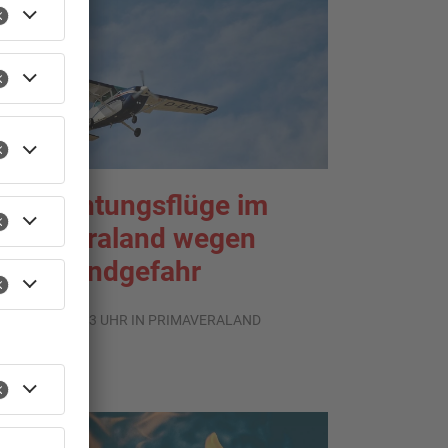
eobachtungsflüge im
rimaveraland wegen
aldbrandgefahr
.08.2026, 09:33 UHR IN PRIMAVERALAND
TOPNEWS