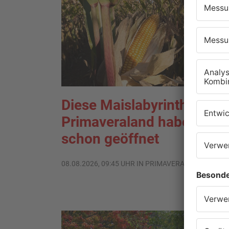
Diese Maislabyrinthe im
Primaveraland haben
schon geöffnet
08.08.2026, 09:45 UHR IN PRIMAVERALAND