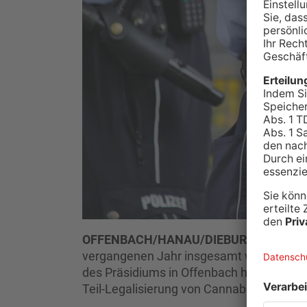
OFFENBACH/HANAU/DIEBURG.
Die Poli
vergangenen Jahr insgesamt weniger Straf
des Präsidiums in Offenbach hervor. Alle
Teil-Legalisierung von Cannabis zurück z