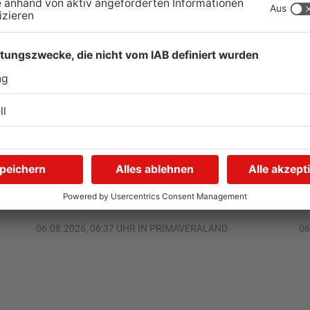
Schwimmbäder im
W
Primaveraland weisen teils
P
t
erhebliche Mängel auf
w
06.08.2026, 06:37 UHR IN PRIMAVERALAND
06