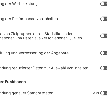
Ferienende: ADAC erwartet
B
Stau-Wochenende im
P
Primaveraland
W
08.08.2026, 09:39 UHR IN PRIMAVERALAND
08
TOPNEWS