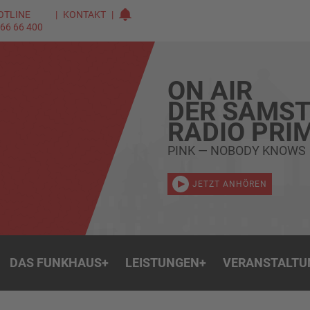
OTLINE
KONTAKT
 66 66 400
ON AIR
DER SAMST
RADIO PRI
PINK — NOBODY KNOWS
JETZT ANHÖREN
DAS FUNKHAUS
+
LEISTUNGEN
+
VERANSTALTU