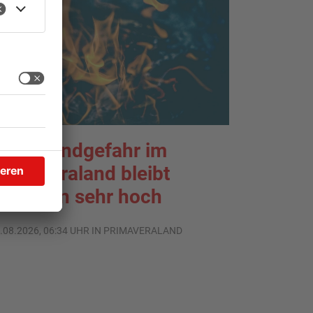
aldbrandgefahr im
rimaveraland bleibt
eiterhin sehr hoch
.08.2026, 06:34 UHR IN PRIMAVERALAND