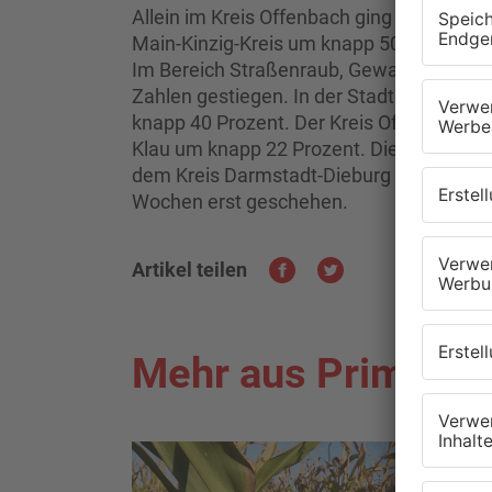
Allein im Kreis Offenbach ging die Rausch
Main-Kinzig-Kreis um knapp 50 Prozent. Al
Im Bereich Straßenraub, Gewalt und Online
Zahlen gestiegen. In der Stadt Hanau st
knapp 40 Prozent. Der Kreis Offenbach v
Klau um knapp 22 Prozent. Die Kriminals
dem Kreis Darmstadt-Dieburg sind noch ni
Wochen erst geschehen.
Artikel teilen
Mehr aus Primaver