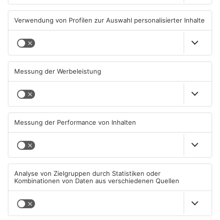
Hier brauchen Autofahrer in
IHK registriert mehr
Rodgau jetzt mehr Geduld
Unternehmensgründungen
im Kreis Offenbach
04.08.2026, 06:47 UHR IN KREIS
04.08.2026, 06:41 UHR IN KREIS
OFFENBACH
OFFENBACH