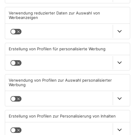
Einbruch ins Seligenstädter
Trinkwasserbrunnen in
Jugendzentrum scheitert
Obertshausen mit Keimen
belastet
06.08.2026, 13:56 UHR IN KREIS
06.08.2026, 06:45 UHR IN KREIS
OFFENBACH
OFFENBACH
Senior vor Offenbacher Bank
Igel verursacht
abgelenkt und bestohlen
Polizeieinsatz in Mühlheimer
Supermarkt
05.08.2026, 13:42 UHR IN KREIS
04.08.2026, 07:54 UHR IN KREIS
OFFENBACH
OFFENBACH