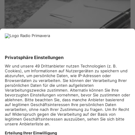
HAINBURG.
Nach über 15 Jahren schließt heute die Postfiliale
im Schreibwarengeschäft Arslan in Hainstadt ihre Türen. Doch
die Hainburger müssen nicht lange auf eine neue Anlaufstelle
verzichten: Bereits am 2. Januar 2025 öffnet nur wenige
Häuser weiter eine neue Postfiliale. Diese wird den gewohnten
Service wie den Versand von Briefen und Paketen fortführen
und zusätzliche moderne Optionen bieten.
Artikel teilen