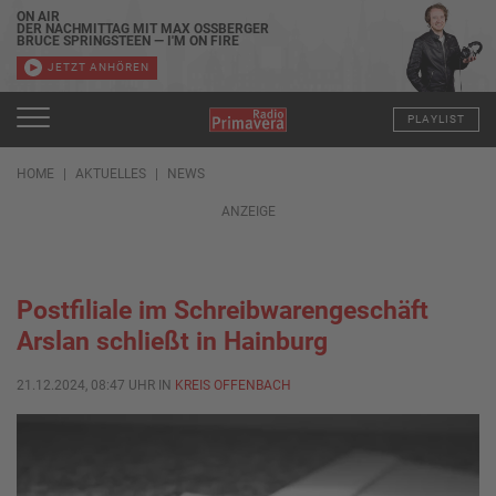
ON AIR
DER NACHMITTAG MIT MAX OSSBERGER
BRUCE SPRINGSTEEN — I'M ON FIRE
JETZT ANHÖREN
PLAYLIST
HOME
AKTUELLES
NEWS
ANZEIGE
Postfiliale im Schreibwarengeschäft
Arslan schließt in Hainburg
21.12.2024, 08:47 UHR IN
KREIS OFFENBACH